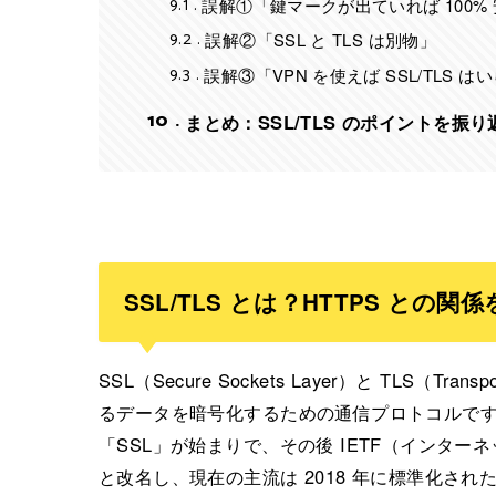
9.1
誤解①「鍵マークが出ていれば 100%
9.2
誤解②「SSL と TLS は別物」
9.3
誤解③「VPN を使えば SSL/TLS は
10
まとめ：SSL/TLS のポイントを振り
SSL/TLS とは？HTTPS との
SSL（Secure Sockets Layer）と TLS（Tra
るデータを暗号化するための通信プロトコルです。元々は
「SSL」が始まりで、その後 IETF（インター
と改名し、現在の主流は 2018 年に標準化され