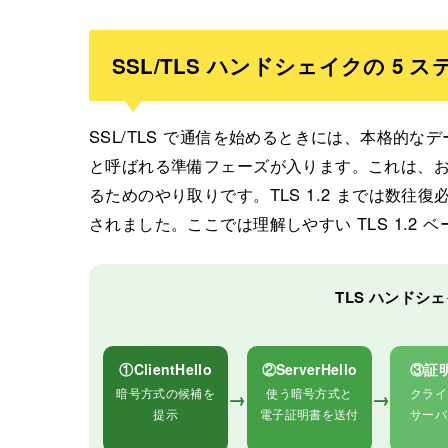
SSL/TLS ハンドシェイクの 5 
SSL/TLS で通信を始めるときには、本格的
と呼ばれる準備フェーズが入ります。これは、
るためのやり取りです。TLS 1.2 までは数往復必
されました。ここでは理解しやすい TLS 1.2 
TLS ハンドシェ
①ClientHello
②ServerHello
③証
暗号方式の候補を
使う暗号方式と
クライ
→
→
提示
電子証明書を送付
サーバ