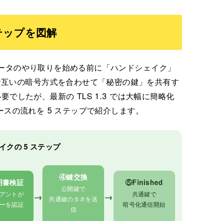
ステップを図解
なデータのやり取りを始める前に「ハンドシェイク」
お互いの暗号方式を合わせて「秘密の鍵」を共有す
要でしたが、最新の TLS 1.3 では大幅に簡略化
ベースの流れを 5 ステップで紹介します。
イクの 5 ステップ
④鍵交換
明書検証
⑤Finished
公開鍵で
アントが
共通鍵で
→
→
共通鍵のタネを送
ーを認証
暗号化通信開始
信