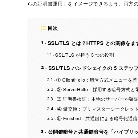
らの証明書運用」をイメージできるよう、両方
目次
1
SSL/TLS とは？HTTPS との関係を
1.1
SSL/TLS が担う 3 つの役割
2
SSL/TLS ハンドシェイクの 5 ステッ
2.1
① ClientHello：暗号方式メニューを
2.2
② ServerHello：採用する暗号方
2.3
③ 証明書検証：本物のサーバーか確
2.4
④ 鍵交換：プリマスターシークレッ
2.5
⑤ Finished：共通鍵による暗号化通
3
公開鍵暗号と共通鍵暗号を「ハイブリ