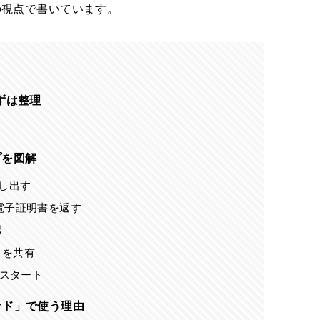
の視点で書いています。
まずは整理
プを図解
差し出す
式と電子証明書を返す
認
トを共有
信スタート
ッド」で使う理由