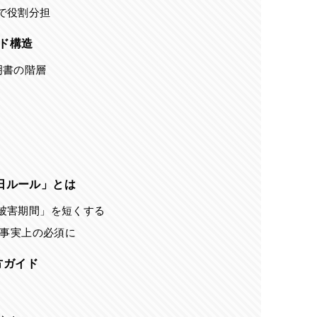
で役割分担
ド構造
証明書の階層
7 日ルール」とは
被害期間」を短くする
が事実上の必須に
方ガイド