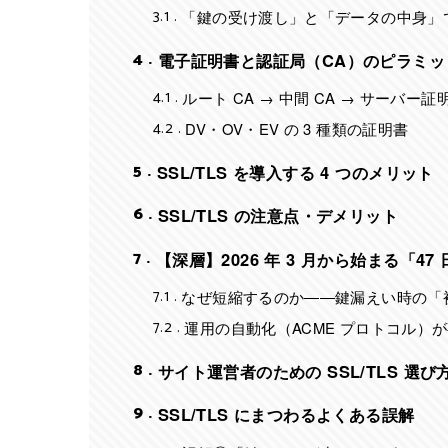
3.1
「鍵の受け渡し」と「データの中身」
4
電子証明書と認証局（CA）のピラミッ
4.1
ルート CA → 中間 CA → サーバー
4.2
DV・OV・EV の 3 種類の証明書
5
SSL/TLS を導入する 4 つのメリット
6
SSL/TLS の注意点・デメリット
7
【深層】2026 年 3 月から始まる「4
7.1
なぜ短縮するのか――鍵漏えい時の「
7.2
運用の自動化（ACME プロトコル）
8
サイト運営者のための SSL/TLS 選び
9
SSL/TLS にまつわるよくある誤解