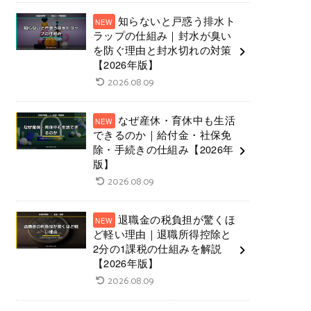
知らないと戸惑う排水ト
ラップの仕組み｜封水が臭い
を防ぐ理由と封水切れの対策
【2026年版】
2026.08.09
なぜ産休・育休中も生活
できるのか｜給付金・社保免
除・手続きの仕組み【2026年
版】
2026.08.09
退職金の税負担が驚くほ
ど軽い理由｜退職所得控除と
2分の1課税の仕組みを解説
【2026年版】
2026.08.09