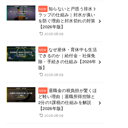
知らないと戸惑う排水ト
ラップの仕組み｜封水が臭い
を防ぐ理由と封水切れの対策
【2026年版】
2026.08.09
なぜ産休・育休中も生活
できるのか｜給付金・社保免
除・手続きの仕組み【2026年
版】
2026.08.09
退職金の税負担が驚くほ
ど軽い理由｜退職所得控除と
2分の1課税の仕組みを解説
【2026年版】
2026.08.09