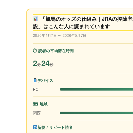
「競馬のオッズの仕組み｜JRAの控除率2
説」はこんな人に読まれています
2026年4月7日 〜 2026年5月7日
⏱ 読者の平均滞在時間
2
24
分
秒
デバイス
PC
🗺 地域
関西
新規 / リピート読者