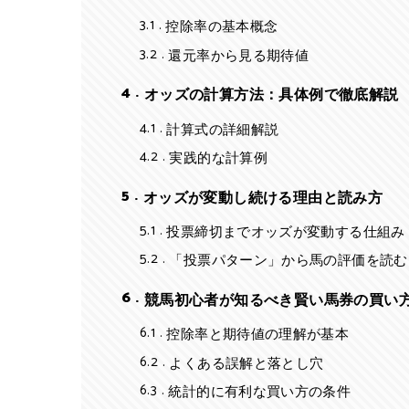
3.1
控除率の基本概念
3.2
還元率から見る期待値
4
オッズの計算方法：具体例で徹底解説
4.1
計算式の詳細解説
4.2
実践的な計算例
5
オッズが変動し続ける理由と読み方
5.1
投票締切までオッズが変動する仕組み
5.2
「投票パターン」から馬の評価を読む
6
競馬初心者が知るべき賢い馬券の買い
6.1
控除率と期待値の理解が基本
6.2
よくある誤解と落とし穴
6.3
統計的に有利な買い方の条件