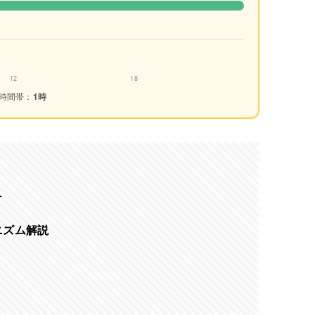
12
18
時間帯：
1時
方
ニズム解説