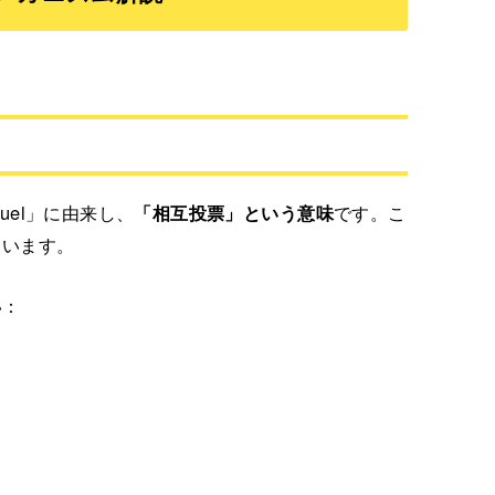
uel」に由来し、
「相互投票」という意味
です。こ
ています。
い：