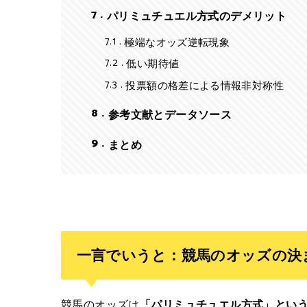
7
パリミュチュエル方式のデメリット
7.1
極端なオッズ逆転現象
7.2
低い期待値
7.3
投票額の格差による情報非対称性
8
参考文献とデータソース
9
まとめ
一言でいうと：競馬のオッズの決
競馬のオッズは
「パリミュチュエル方式」とい