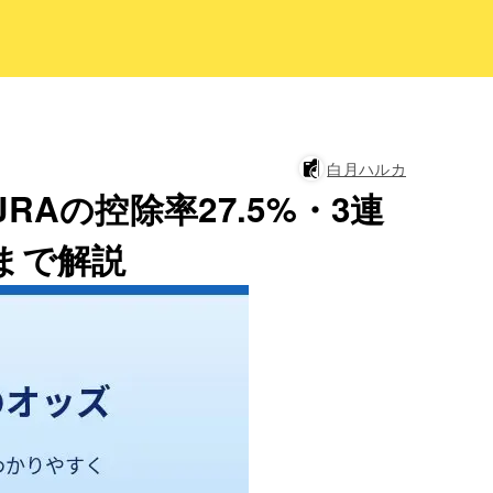
白月ハルカ
Aの控除率27.5%・3連
まで解説