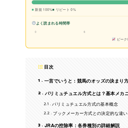
新規 100%
リピート 0%
よく読まれる時間帯
0
6
ピーク
目次
1
一言でいうと：競馬のオッズの決まり
2
パリミュチュエル方式とは？基本メカ
2.1
パリミュチュエル方式の基本概念
2.2
ブックメーカー方式との決定的な違い
3
JRAの控除率：各券種別の詳細解説