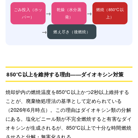
ごみ投入（ホッ
乾燥（水分蒸
燃焼（850℃以
→
→
パー）
発）
上）
→
燃え尽き（後燃焼）
850℃以上を維持する理由——ダイオキシン対策
焼却炉内の燃焼温度を850℃以上かつ2秒以上維持する
ことが、廃棄物処理法の基準として定められている
（2026年6月時点）。この理由はダイオキシン類の分解
にある。塩化ビニール類が不完全燃焼すると有害なダイ
オキシンが生成されるが、850℃以上で十分な時間燃焼
させると分解・無害化される。