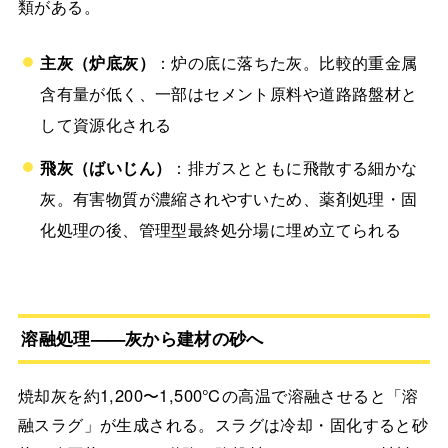
類がある。
主灰（炉底灰）
：炉の底に落ちた灰。比較的重金属
含有量が低く、一部はセメント原料や道路路盤材と
して資源化される
飛灰（ばいじん）
：排ガスとともに飛散する細かな
灰。有害物質が濃縮されやすいため、薬剤処理・固
化処理の後、管理型最終処分場に埋め立てられる
溶融処理——灰から建材の砂へ
焼却灰を約1,200〜1,500℃の高温で溶融させると「溶
融スラグ」が生成される。スラグは冷却・固化すると砂