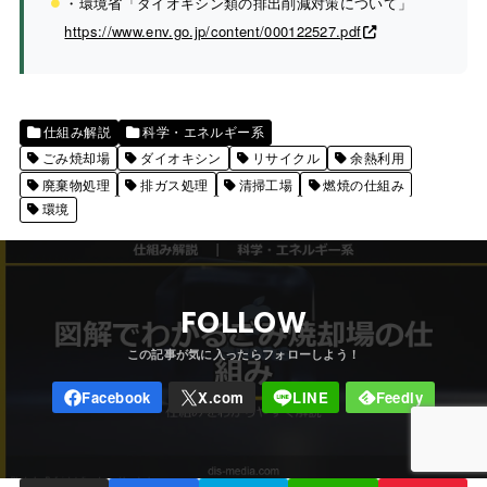
・環境省「ダイオキシン類の排出削減対策について」
https://www.env.go.jp/content/000122527.pdf
仕組み解説
科学・エネルギー系
ごみ焼却場
ダイオキシン
リサイクル
余熱利用
廃棄物処理
排ガス処理
清掃工場
燃焼の仕組み
環境
FOLLOW