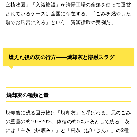
室植物園」「入浴施設」が清掃工場の余熱を使って運営
されているケースは全国に存在する。「ごみを燃やした
熱でお風呂に入る」という、資源循環の実例だ。
燃えた後の灰の行方——焼却灰と溶融スラグ
焼却灰の種類と量
焼却後に残る固形物は「焼却灰」と呼ばれる。元のごみ
の重量の約10〜20%、体積の約5%が灰として残る。灰
には「主灰（炉底灰）」と「飛灰（ばいじん）」の2種