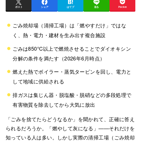
ポスト
シェア
はてブ
送る
Pocket
ごみ焼却場（清掃工場）は「燃やすだけ」ではな
く、熱・電力・建材を生み出す複合施設
ごみは850℃以上で燃焼させることでダイオキシン
分解の条件を満たす（2026年6月時点）
燃えた熱でボイラー・蒸気タービンを回し、電力と
して地域に供給される
排ガスは集じん器・脱塩酸・脱硝などの多段処理で
有害物質を除去してから大気に放出
「ごみを捨てたらどうなるか」を聞かれて、正確に答え
られるだろうか。「燃やして灰になる」——それだけを
知っている人は多い。しかし実際の清掃工場（ごみ焼却