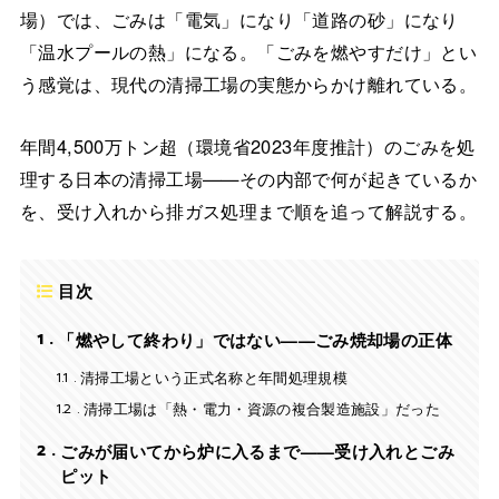
場）では、ごみは「電気」になり「道路の砂」になり
「温水プールの熱」になる。「ごみを燃やすだけ」とい
う感覚は、現代の清掃工場の実態からかけ離れている。
年間4,500万トン超（環境省2023年度推計）のごみを処
理する日本の清掃工場——その内部で何が起きているか
を、受け入れから排ガス処理まで順を追って解説する。
目次
1
「燃やして終わり」ではない——ごみ焼却場の正体
1.1
清掃工場という正式名称と年間処理規模
1.2
清掃工場は「熱・電力・資源の複合製造施設」だった
2
ごみが届いてから炉に入るまで——受け入れとごみ
ピット