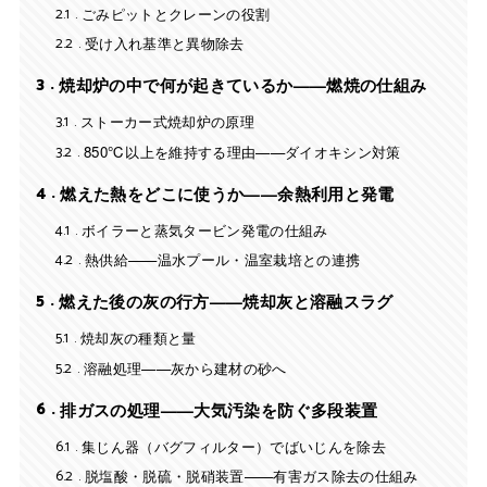
2.1
ごみピットとクレーンの役割
2.2
受け入れ基準と異物除去
3
焼却炉の中で何が起きているか——燃焼の仕組み
3.1
ストーカー式焼却炉の原理
3.2
850℃以上を維持する理由——ダイオキシン対策
4
燃えた熱をどこに使うか——余熱利用と発電
4.1
ボイラーと蒸気タービン発電の仕組み
4.2
熱供給——温水プール・温室栽培との連携
5
燃えた後の灰の行方——焼却灰と溶融スラグ
5.1
焼却灰の種類と量
5.2
溶融処理——灰から建材の砂へ
6
排ガスの処理——大気汚染を防ぐ多段装置
6.1
集じん器（バグフィルター）でばいじんを除去
6.2
脱塩酸・脱硫・脱硝装置——有害ガス除去の仕組み