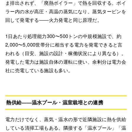
ま排出されず、「廃熱ボイラー」で熱を回収する。ボイ
ラー内の水が高圧・高温の蒸気になり、蒸気タービンを
回して発電する——火力発電と同じ原理だ。
1日あたり処理能力300〜500トンの中規模施設で、約
2,000〜5,000世帯分に相当する電力を発電できると言
われる（目安、施設の設計・稼働状況により異なる）。
発電した電力は施設自体の運転に使い、余剰分は電力会
社に売電している施設も多い。
熱供給——温水プール・温室栽培との連携
電力だけでなく、蒸気・温水の形で近隣施設に熱を供給
している清掃工場もある。隣接する「温水プール」「温