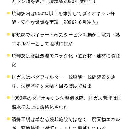
万トン超を処理（環境省2023年度推計）
焼却炉内は850℃以上を維持してダイオキシン分
解・安全な燃焼を実現（2026年6月時点）
燃焼熱でボイラー・蒸気タービンを動かし電力・熱
エネルギーとして地域に供給
焼却灰は溶融処理でスラグ化→道路材・建材に資源
化
排ガスはバグフィルター・脱塩酸・脱硝装置を通
り、法定基準を大幅下回る濃度で放出
1999年のダイオキシン法整備以降、排ガス管理は国
際水準以上に厳格化された
清掃工場は単なる焼却施設ではなく「廃棄物エネル
ギー変換施設（WtE）」として機能している