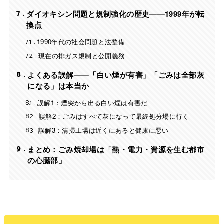
7
ダイオキシン問題と規制強化の歴史——1999年が転
換点
7.1
1990年代の社会問題と法整備
7.2
現在の排ガス規制と公開義務
8
よくある誤解——「白い煙が有害」「ごみは全部灰
になる」は本当か
8.1
誤解1：煙突から出る白い煙は有害だ
8.2
誤解2：ごみはすべて灰になって最終処分場に行く
8.3
誤解3：清掃工場は近くにあると健康に悪い
9
まとめ：ごみ焼却場は「熱・電力・資源を生む都市
の心臓部」