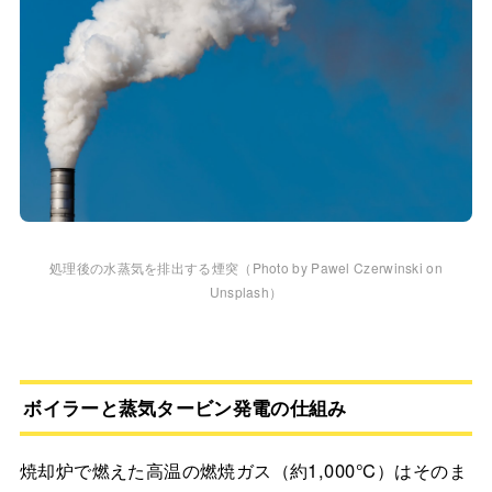
処理後の水蒸気を排出する煙突（Photo by Pawel Czerwinski on
Unsplash）
ボイラーと蒸気タービン発電の仕組み
焼却炉で燃えた高温の燃焼ガス（約1,000℃）はそのま