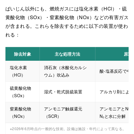
ばいじん以外にも、燃焼ガスには塩化水素（HCl）・硫
黄酸化物（SOx）・窒素酸化物（NOx）などの有害ガス
が含まれる。これらを除去するために以下の装置が使わ
れる：
除去対象
主な処理方法
原理
塩化水素
消石灰（水酸化カルシ
酸-塩基反応で中
（HCl）
ウム）吹込み
硫黄酸化物
湿式・乾式脱硫装置
アルカリ剤による
（SOx）
窒素酸化物
アンモニア触媒還元
アンモニアとNO
（NOx）
（SCR）
N₂と水に分解
※2026年6月時点の一般的な技術。設備は施設・年代によって異なる。