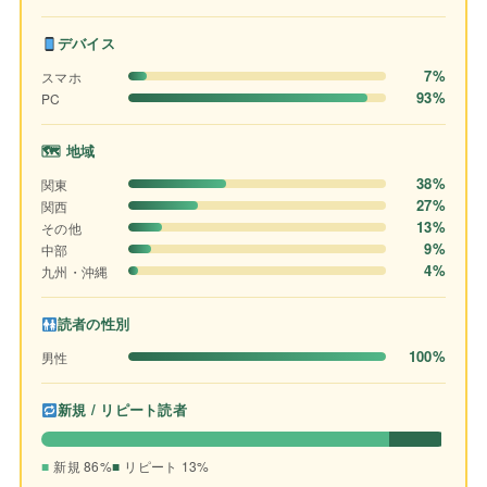
デバイス
7%
スマホ
93%
PC
🗺 地域
38%
関東
27%
関西
13%
その他
9%
中部
4%
九州・沖縄
読者の性別
100%
男性
新規 / リピート読者
新規 86%
リピート 13%