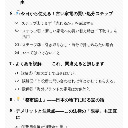
由
6
今日から使える！古い家電の賢い処分ステップ
6.1
ステップ①：まず「売れるか」を確認する
6.2
ステップ②：新しい家電への買い替え時は「下取り」を
活用
6.3
ステップ③：引き取りなし・自分で持ち込みたい場合
6.4
やってはいけないこと
7
よくある誤解 ——これ、間違えると損します
7.1
誤解①「粗大ゴミで出せばいい」
7.2
誤解②「市役所に問い合わせれば何とかしてもらえる」
7.3
誤解③「海外ブランドの家電は対象外?」
8
「都市鉱山」——日本の地下に眠る宝の話
9
デメリットと注意点——この法律の「限界」も正直
に
9.1
①費用負担が消費者に重い