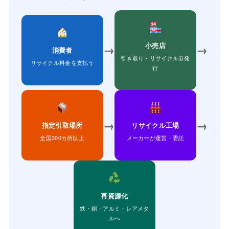
小売店
→
→
消費者
引き取り・リサイクル券発
リサイクル料金を支払う
行
→
→
指定引取場所
リサイクル工場
全国300カ所以上
メーカーが運営・委託
再資源化
鉄・銅・アルミ・レアメタ
ルへ