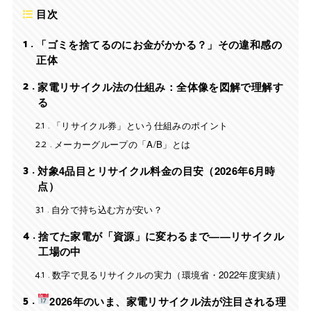
目次
1
「ゴミを捨てるのにお金がかかる？」その違和感の
正体
2
家電リサイクル法の仕組み：全体像を図解で理解す
る
2.1
「リサイクル券」という仕組みのポイント
2.2
メーカーグループの「A/B」とは
3
対象4品目とリサイクル料金の目安（2026年6月時
点）
3.1
自分で持ち込む方が安い？
4
捨てた家電が「資源」に変わるまで——リサイクル
工場の中
4.1
数字で見るリサイクルの実力（環境省・2022年度実績）
5
2026年のいま、家電リサイクル法が注目される理