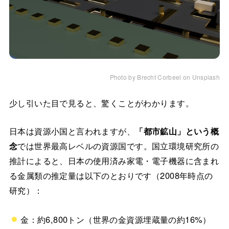
Photo by Brecht Corbeel on Unsplash
少し引いた目で見ると、驚くことがわかります。
日本は資源小国と言われますが、
「都市鉱山」という概
念
では世界最高レベルの資源国です。国立環境研究所の
推計によると、日本の使用済み家電・電子機器に含まれ
る金属類の推定量は以下のとおりです（2008年時点の
研究）：
金：約6,800トン（世界の金資源埋蔵量の約16%）