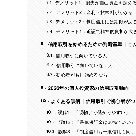
7.1
デメリット1：損失が自己資金を超え
7.2
デメリット2：金利・貸株料がかかる
7.3
デメリット3：制度信用には期限があ
7.4
デメリット4：追証で精神的負担が大
8
信用取引を始めるための判断基準｜こ
8.1
信用取引に向いている人
8.2
信用取引に向いていない人
8.3
初心者がもし始めるなら
9
2026年の個人投資家の信用取引動向
10
よくある誤解｜信用取引で初心者がつ
10.1
誤解1：「現物より儲かりやすい」
10.2
誤解2：「最低保証金は30%でいい」
10.3
誤解3：「制度信用も一般信用も同じ