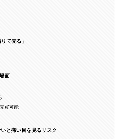
借りて売る」
場面
る
も売買可能
ないと痛い目を見るリスク