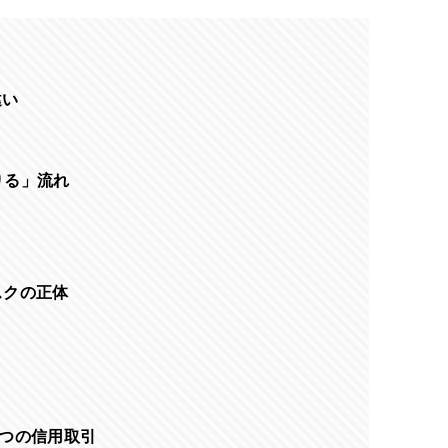
違い
りる」流れ
スクの正体
つの信用取引