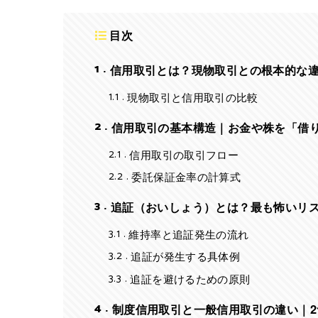
目次
1
信用取引とは？現物取引との根本的な
1.1
現物取引と信用取引の比較
2
信用取引の基本構造｜お金や株を「借
2.1
信用取引の取引フロー
2.2
委託保証金率の計算式
3
追証（おいしょう）とは？最も怖いリ
3.1
維持率と追証発生の流れ
3.2
追証が発生する具体例
3.3
追証を避けるための原則
4
制度信用取引と一般信用取引の違い｜2