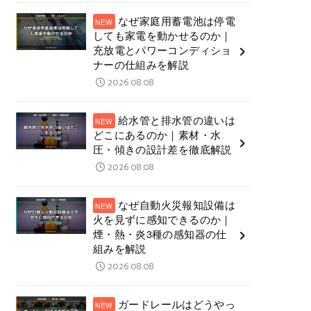
なぜ家庭用蓄電池は停電
しても家電を動かせるのか｜
充放電とパワーコンディショ
ナーの仕組みを解説
2026.08.08
給水管と排水管の違いは
どこにあるのか｜素材・水
圧・傾きの設計差を徹底解説
2026.08.08
なぜ自動火災報知設備は
火を見ずに感知できるのか｜
煙・熱・炎3種の感知器の仕
組みを解説
2026.08.08
ガードレールはどうやっ