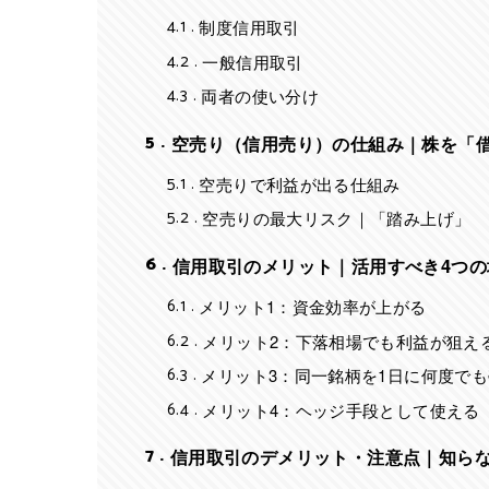
4.1
制度信用取引
4.2
一般信用取引
4.3
両者の使い分け
5
空売り（信用売り）の仕組み｜株を「
5.1
空売りで利益が出る仕組み
5.2
空売りの最大リスク｜「踏み上げ」
6
信用取引のメリット｜活用すべき4つの
6.1
メリット1：資金効率が上がる
6.2
メリット2：下落相場でも利益が狙え
6.3
メリット3：同一銘柄を1日に何度で
6.4
メリット4：ヘッジ手段として使える
7
信用取引のデメリット・注意点｜知ら