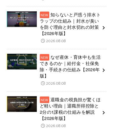
知らないと戸惑う排水ト
ラップの仕組み｜封水が臭い
を防ぐ理由と封水切れの対策
【2026年版】
2026.08.08
なぜ産休・育休中も生活
できるのか｜給付金・社保免
除・手続きの仕組み【2026年
版】
2026.08.08
退職金の税負担が驚くほ
ど軽い理由｜退職所得控除と
2分の1課税の仕組みを解説
【2026年版】
2026.08.08