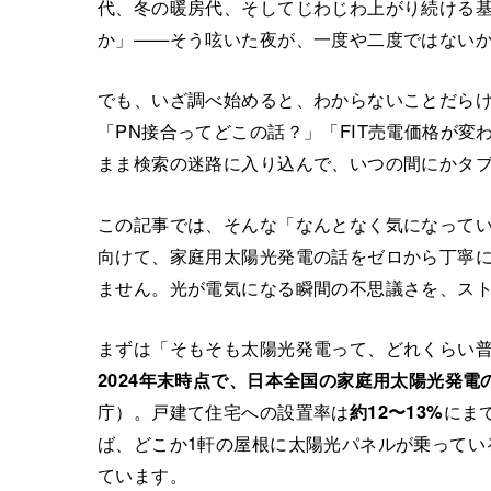
代、冬の暖房代、そしてじわじわ上がり続ける
か」——そう呟いた夜が、一度や二度ではない
でも、いざ調べ始めると、わからないことだら
「PN接合ってどこの話？」「FIT売電価格が
まま検索の迷路に入り込んで、いつの間にかタ
この記事では、そんな「なんとなく気になって
向けて、家庭用太陽光発電の話をゼロから丁寧
ません。光が電気になる瞬間の不思議さを、ス
まずは「そもそも太陽光発電って、どれくらい
2024年末時点で、日本全国の家庭用太陽光発電
庁）。戸建て住宅への設置率は
約12〜13%
にま
ば、どこか1軒の屋根に太陽光パネルが乗ってい
ています。