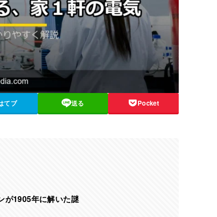
はてブ
送る
Pocket
が1905年に解いた謎