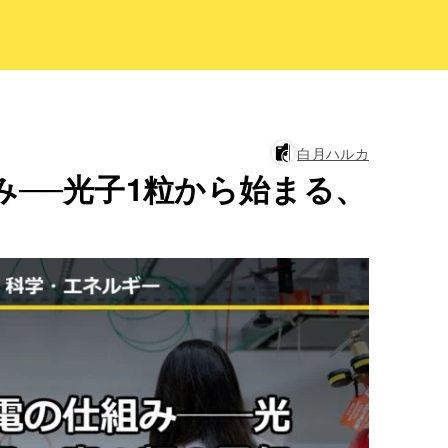
白月ハルカ
み──光子1粒から始まる、