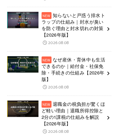
知らないと戸惑う排水ト
ラップの仕組み｜封水が臭い
を防ぐ理由と封水切れの対策
【2026年版】
2026.08.08
なぜ産休・育休中も生活
できるのか｜給付金・社保免
除・手続きの仕組み【2026年
版】
2026.08.08
退職金の税負担が驚くほ
ど軽い理由｜退職所得控除と
2分の1課税の仕組みを解説
【2026年版】
2026.08.08