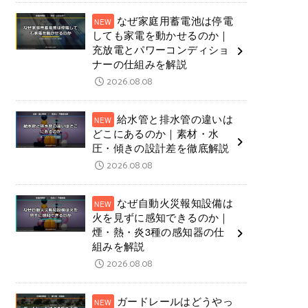
なぜ家庭用蓄電池は停電
しても家電を動かせるのか｜
充放電とパワーコンディショ
ナーの仕組みを解説
2026.08.08
給水管と排水管の違いは
どこにあるのか｜素材・水
圧・傾きの設計差を徹底解説
2026.08.08
なぜ自動火災報知設備は
火を見ずに感知できるのか｜
煙・熱・炎3種の感知器の仕
組みを解説
2026.08.08
ガードレールはどうやっ