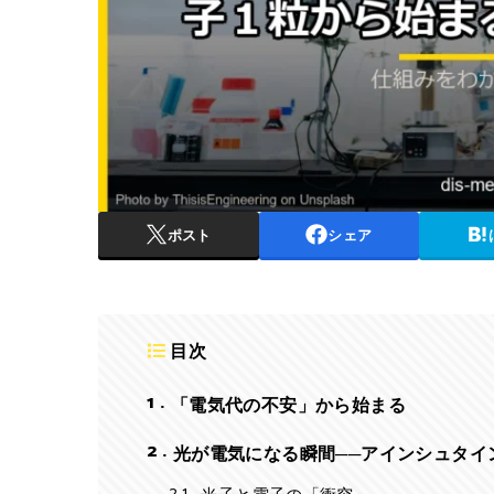
ポスト
シェア
目次
1
「電気代の不安」から始まる
2
光が電気になる瞬間──アインシュタイン
光子と電子の「衝突」