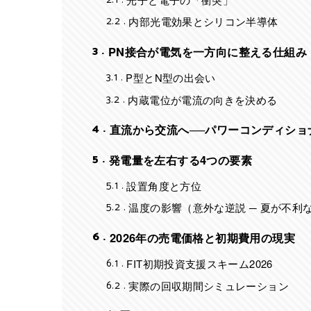
2.1
2.2
内部光電効果とシリコン半導体
3
PN接合が電気を一方向に整える仕組み
3.1
P型とN型の出会い
3.2
内蔵電位が電流の向きを決める
4
直流から交流へ──パワーコンディショ
5
発電量を左右する4つの要素
5.1
設置角度と方位
5.2
温度の影響（意外な逆説 ─ 夏が不利
6
2026年の売電価格と初期費用の現実
6.1
FIT初期投資支援スキーム2026
6.2
実際の回収期間シミュレーション