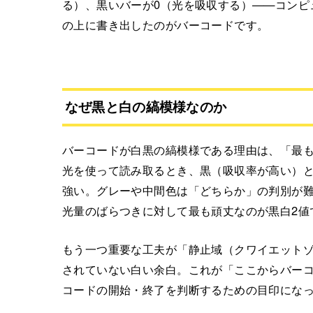
る）、黒いバーが0（光を吸収する）——コンピ
の上に書き出したのがバーコードです。
なぜ黒と白の縞模様なのか
バーコードが白黒の縞模様である理由は、「最
光を使って読み取るとき、黒（吸収率が高い）
強い。グレーや中間色は「どちらか」の判別が
光量のばらつきに対して最も頑丈なのが黒白2値
もう一つ重要な工夫が「静止域（クワイエット
されていない白い余白。これが「ここからバー
コードの開始・終了を判断するための目印にな