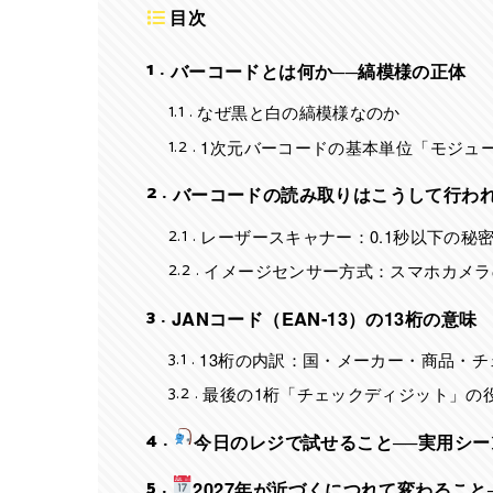
目次
1
バーコードとは何か──縞模様の正体
1.1
なぜ黒と白の縞模様なのか
1.2
1次元バーコードの基本単位「モジュ
2
バーコードの読み取りはこうして行わ
2.1
レーザースキャナー：0.1秒以下の秘
2.2
イメージセンサー方式：スマホカメラ
3
JANコード（EAN-13）の13桁の意味
3.1
13桁の内訳：国・メーカー・商品・チ
3.2
最後の1桁「チェックディジット」の
4
今日のレジで試せること──実用シー
5
2027年が近づくにつれて変わること──G