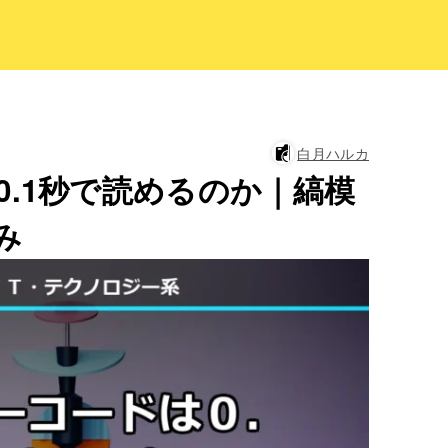
白月ハルカ
.1秒で読めるのか｜縞模
み