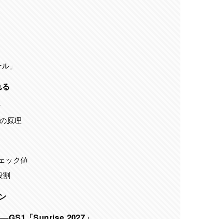
ール」
れる
密
の原理
ェック値
役割
ン
S1「Sunrise 2027」