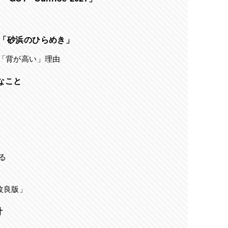
は「砂浜のひらめき」
「背が高い」理由
なこと
る
改良版」
計