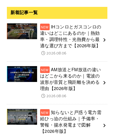
新着記事一覧
IHコンロとガスコンロの
違いはどこにあるのか｜熱効
率・調理特性・光熱費から最
適な選び方まで【2026年版】
2026.08.06
AM放送とFM放送の違い
はどこから来るのか｜電波の
波形が音質と飛距離を決める
理由【2026年版】
2026.08.06
知らないと戸惑う電力需
給ひっ迫の仕組み｜予備率・
警報・揚水発電まで図解
【2026年版】