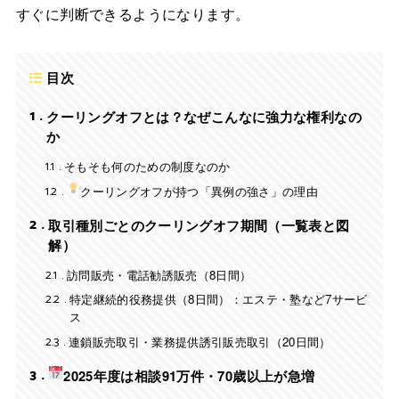
すぐに判断できるようになります。
目次
1
クーリングオフとは？なぜこんなに強力な権利なの
か
1.1
そもそも何のための制度なのか
1.2
クーリングオフが持つ「異例の強さ」の理由
2
取引種別ごとのクーリングオフ期間（一覧表と図
解）
2.1
訪問販売・電話勧誘販売（8日間）
2.2
特定継続的役務提供（8日間）：エステ・塾など7サービ
ス
2.3
連鎖販売取引・業務提供誘引販売取引（20日間）
3
2025年度は相談91万件・70歳以上が急増