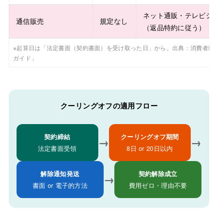
ネット通販・テレビシ
通信販売
規定なし
（返品特約に従う）
※起算日は「法定書面（契約書面）を受け取った日」から。出典：消費者庁
ガイド」
クーリングオフの適用フロー
契約締結
クーリングオフ期間
→
→
法定書面受領
8日 or 20日以内
解除通知発送
契約解除成立
→
書面 or 電子的方法
費用ゼロ・理由不要