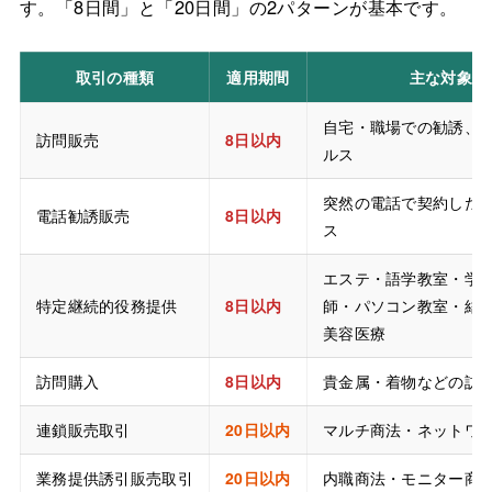
す。「8日間」と「20日間」の2パターンが基本です。
取引の種類
適用期間
主な対象例
自宅・職場での勧誘、
訪問販売
8日以内
ルス
突然の電話で契約した
電話勧誘販売
8日以内
ス
エステ・語学教室・学
特定継続的役務提供
8日以内
師・パソコン教室・結
美容医療
訪問購入
8日以内
貴金属・着物などの訪
連鎖販売取引
20日以内
マルチ商法・ネットワ
業務提供誘引販売取引
20日以内
内職商法・モニター商