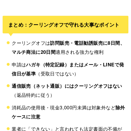
まとめ：クーリングオフで守れる大事なポイント
クーリングオフは
訪問販売・電話勧誘販売に8日間、
マルチ商法に20日間
適用される強力な権利
申請は
ハガキ（特定記録）またはメール・LINEで発
信日が基準
（受取日ではない）
通信販売（ネット通販）にはクーリングオフはない
（返品特約に従う）
消耗品の使用後・現金3,000円未満は対象外など
除外
ケースに注意
業者に「できない」と言われても法定書面の不備が