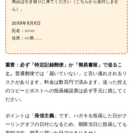
商品は引き取りに来てください（こちらから送付しませ
ん）。
20XX年X月X日
氏名：○○○○
住所：○○県……
重要：必ず「特定記録郵便」か「簡易書留」で送るこ
と。
普通郵便では「届いていない」と言い逃れされるリ
スクがあります。料金は数百円で済みます。送った控え
のコピーとポストへの投函確認票は必ず手元に残してく
ださい。
ポイントは「
発信主義
」です。ハガキを投函した日がク
ーリングオフの日付になるため、期限当日に投函しても
有効です。相手に届いた日ではありません。