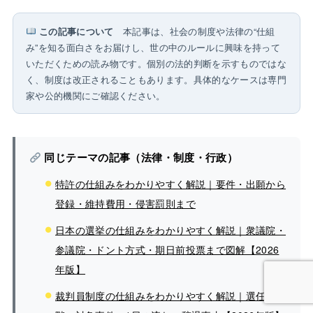
この記事について
本記事は、社会の制度や法律の“仕組
み”を知る面白さをお届けし、世の中のルールに興味を持って
いただくための読み物です。個別の法的判断を示すものではな
く、制度は改正されることもあります。具体的なケースは専門
家や公的機関にご確認ください。
同じテーマの記事（法律・制度・行政）
特許の仕組みをわかりやすく解説｜要件・出願から
登録・維持費用・侵害罰則まで
日本の選挙の仕組みをわかりやすく解説｜衆議院・
参議院・ドント方式・期日前投票まで図解【2026
年版】
裁判員制度の仕組みをわかりやすく解説｜選任3段