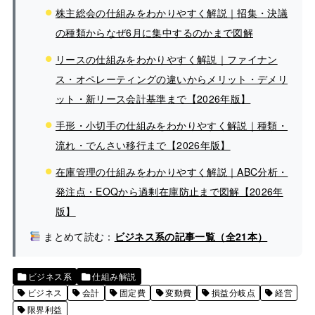
株主総会の仕組みをわかりやすく解説｜招集・決議
の種類からなぜ6月に集中するのかまで図解
リースの仕組みをわかりやすく解説｜ファイナン
ス・オペレーティングの違いからメリット・デメリ
ット・新リース会計基準まで【2026年版】
手形・小切手の仕組みをわかりやすく解説｜種類・
流れ・でんさい移行まで【2026年版】
在庫管理の仕組みをわかりやすく解説｜ABC分析・
発注点・EOQから過剰在庫防止まで図解【2026年
版】
まとめて読む：
ビジネス系の記事一覧（全21本）
ビジネス系
仕組み解説
ビジネス
会計
固定費
変動費
損益分岐点
経営
限界利益