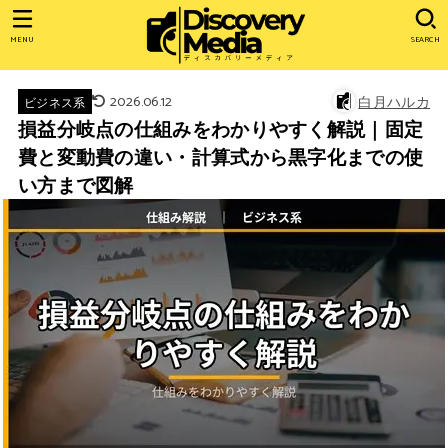
MENU
SEARCH
2026.06.12
白月ハルカ
ビジネス系
損益分岐点の仕組みをわかりやすく解説｜固定
費と変動費の違い・計算式から黒字化までの使
い方まで図解