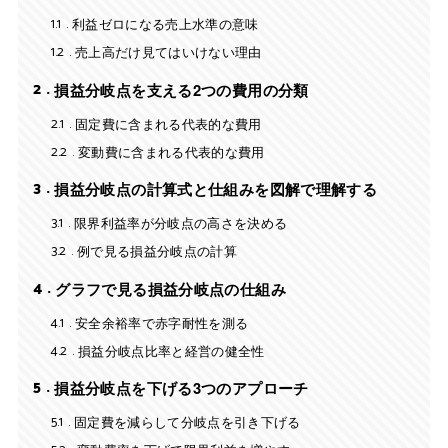
1.1
利益ゼロになる売上水準の意味
1.2
売上高だけ見てはいけない理由
2
損益分岐点を支える2つの費用の分類
2.1
固定費に含まれる代表的な費用
2.2
変動費に含まれる代表的な費用
3
損益分岐点の計算式と仕組みを図解で理解する
3.1
限界利益率が分岐点の高さを決める
3.2
例で見る損益分岐点の計算
4
グラフで見る損益分岐点の仕組み
4.1
安全余裕率で赤字耐性を測る
4.2
損益分岐点比率と経営の健全性
5
損益分岐点を下げる3つのアプローチ
5.1
固定費を減らして分岐点を引き下げる