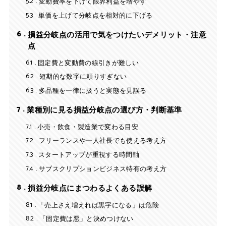
5.2
変動費率を下げて限界利益を増やす
5.3
単価を上げて分岐点を相対的に下げる
6
損益分岐点の活用で気をつけたいデメリット・注意
点
6.1
固定費と変動費の線引きが難しい
6.2
短期的な数字に頼りすぎない
6.3
多品種を一律に扱うと実態を見誤る
7
業種別に見る損益分岐点の選び方・判断基準
7.1
小売・飲食・製造業で変わる目安
7.2
フリーランスや一人社長でも使える考え方
7.3
スタートアップが重視する時間軸
7.4
サブスクリプションビジネス特有の考え方
8
損益分岐点にまつわるよくある誤解
8.1
「売上さえ増えれば黒字になる」は危険
8.2
「固定費は悪」と決めつけない