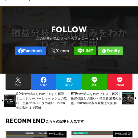
FOLLOW
ポスト
シェア
はてブ
送る
Pocket
CDNの仕組みをわかりやすく解説
ETFの仕組みをわかりやすく解説｜
｜エッジサーバーとキャッシュの流
投資信託との違い・指定参加者の役
れ・主要プロバイダの違い・2026
割・2026年の市場規模まで図解
年の動向まで図解
RECOMMEND
仕組み解説
仕組み解説