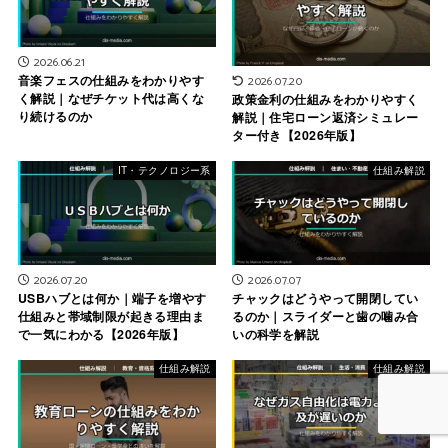
2026.06.21
音楽フェスの仕組みをわかりやす
2026.07.20
く解説｜なぜチケット代は高くな
政策金利の仕組みをわかりやすく
り続けるのか
解説｜住宅ローン返済シミュレー
ター付き【2026年版】
IT・テクノロジー系
仕組み解説
2026.07.20
2026.07.07
USBハブとは何か｜端子を増やす
チャックはどうやって開閉してい
仕組みと帯域制限が起きる理由ま
るのか｜スライダーと歯の噛み合
で一気にわかる【2026年版】
いの科学を解説
仕組み解説
仕組み解説