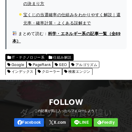
の決まり方
宝くじの当選確率の仕組みをわかりやすく解説｜還
元率・確率計算・よくある誤解まで
まとめて読む：
科学・エネルギー系の記事一覧（全89
本）
IT・テクノロジー系
仕組み解説
Google
PageRank
SEO
アルゴリズム
インデックス
クローラー
検索エンジン
FOLLOW