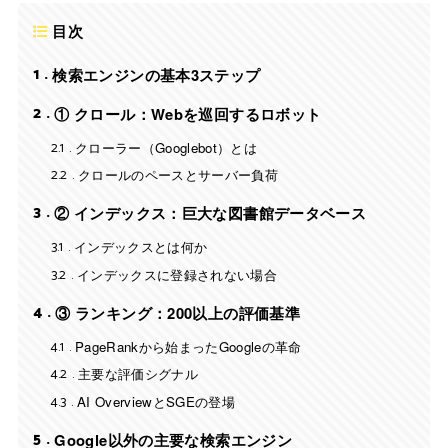
目次
1
検索エンジンの基本3ステップ
2
① クロール：Webを巡回するロボット
2.1
クローラー（Googlebot）とは
2.2
クロールのペースとサーバー負荷
3
② インデックス：巨大な図書館データベース
3.1
インデックスとは何か
3.2
インデックスに登録されない場合
4
③ ランキング：200以上の評価基準
4.1
PageRankから始まったGoogleの革命
4.2
主要な評価シグナル
4.3
AI OverviewとSGEの登場
5
Google以外の主要な検索エンジン