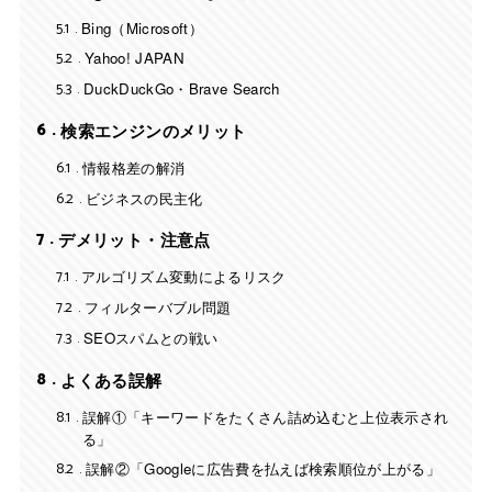
5.1
Bing（Microsoft）
5.2
Yahoo! JAPAN
5.3
DuckDuckGo・Brave Search
6
検索エンジンのメリット
6.1
情報格差の解消
6.2
ビジネスの民主化
7
デメリット・注意点
7.1
アルゴリズム変動によるリスク
7.2
フィルターバブル問題
7.3
SEOスパムとの戦い
8
よくある誤解
8.1
誤解①「キーワードをたくさん詰め込むと上位表示され
る」
8.2
誤解②「Googleに広告費を払えば検索順位が上がる」