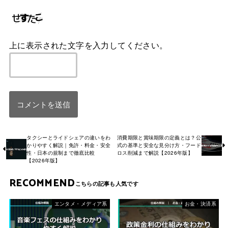
上に表示された文字を入力してください。
タクシーとライドシェアの違いをわ
消費期限と賞味期限の定義とは？公
かりやすく解説｜免許・料金・安全
式の基準と安全な見分け方・フード
性・日本の規制まで徹底比較
ロス削減まで解説【2026年版】
【2026年版】
RECOMMEND
エンタメ・メディア系
お金・決済系