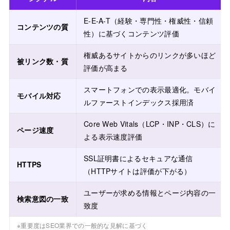
E-E-A-T（経験・専門性・権威性・信頼
コンテンツの質
性）に基づくコンテンツ評価
権威あるサイトからのリンクが多いほど
被リンク数・質
評価が高まる
スマートフォンでの表示最適化。モバイ
モバイル対応
ルファーストインデックス採用済
Core Web Vitals（LCP・INP・CLS）に
ページ速度
よる表示速度評価
SSL証明書によるセキュアな通信
HTTPS
（HTTPサイトは評価が下がる）
ユーザーが求める情報とページ内容の一
検索意図の一致
致度
※重要度はSEO業界での一般的な見解に基づく