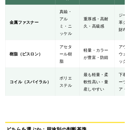
真鍮・
ジー
アル
重厚感・高耐
金属ファスナー
革ジ
ミ・ニ
久・高級感
財布
ッケル
アセタ
アウ
軽量・カラー
樹脂（ビスロン）
ール樹
ウェ
が豊富・防錆
脂
ッグ
最も軽量・柔
下着
ポリエ
コイル（スパイラル）
軟性高い・量
ーツ
ステル
産しやすい
ア・
どちらを選ぶか：用途別の判断基準