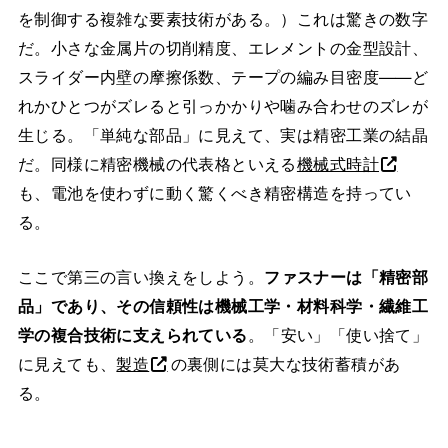
を制御する複雑な要素技術がある。）これは驚きの数字
だ。小さな金属片の切削精度、エレメントの金型設計、
スライダー内壁の摩擦係数、テープの編み目密度——ど
れかひとつがズレると引っかかりや噛み合わせのズレが
生じる。「単純な部品」に見えて、実は精密工業の結晶
だ。同様に精密機械の代表格といえる
機械式時計
も、電池を使わずに動く驚くべき精密構造を持ってい
る。
ここで第三の言い換えをしよう。
ファスナーは「精密部
品」であり、その信頼性は機械工学・材料科学・繊維工
学の複合技術に支えられている
。「安い」「使い捨て」
に見えても、
製造
の裏側には莫大な技術蓄積があ
る。