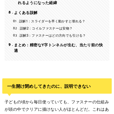
れるようになった経緯
8
よくある誤解
8.1
誤解1：スライダーを早く動かすと壊れる？
8.2
誤解2：コイルファスナーは安物？
8.3
誤解3：ファスナーはどの方向でも引ける？
9
まとめ：精密なY字トンネルが生む、当たり前の快
適
一生開け閉めしてきたのに、説明できない
子どもの頃から毎日使っていても、ファスナーの仕組み
が頭の中でクリアに描けない人がほとんどだ。これはあ