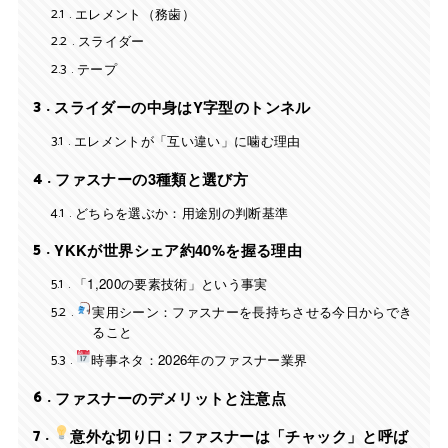
2.1
エレメント（務歯）
2.2
スライダー
2.3
テープ
3
スライダーの中身はY字型のトンネル
3.1
エレメントが「互い違い」に噛む理由
4
ファスナーの3種類と選び方
4.1
どちらを選ぶか：用途別の判断基準
5
YKKが世界シェア約40%を握る理由
5.1
「1,200の要素技術」という事実
5.2
実用シーン：ファスナーを長持ちさせる今日からでき
ること
5.3
時事ネタ：2026年のファスナー業界
6
ファスナーのデメリットと注意点
7
意外な切り口：ファスナーは「チャック」と呼ば