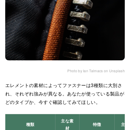
Photo by Ian Talmacs on Unsplash
エレメントの素材によってファスナーは3種類に大別さ
れ、それぞれ強みが異なる。あなたが使っている製品が
どのタイプか、今すぐ確認してみてほしい。
主な素
種類
特徴
主な
材