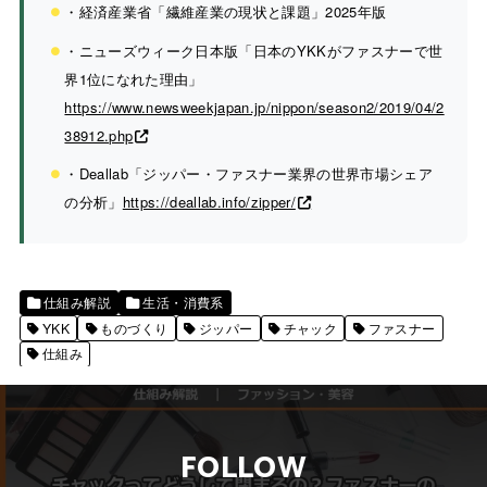
・経済産業省「繊維産業の現状と課題」2025年版
・ニューズウィーク日本版「日本のYKKがファスナーで世
界1位になれた理由」
https://www.newsweekjapan.jp/nippon/season2/2019/04/2
38912.php
・Deallab「ジッパー・ファスナー業界の世界市場シェア
の分析」
https://deallab.info/zipper/
仕組み解説
生活・消費系
YKK
ものづくり
ジッパー
チャック
ファスナー
仕組み
FOLLOW