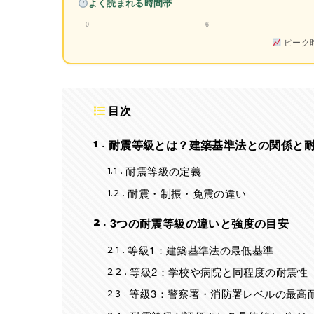
よく読まれる時間帯
0
6
ピーク
目次
1
耐震等級とは？建築基準法との関係と
1.1
耐震等級の定義
1.2
耐震・制振・免震の違い
2
3つの耐震等級の違いと強度の目安
2.1
等級1：建築基準法の最低基準
2.2
等級2：学校や病院と同程度の耐震性
2.3
等級3：警察署・消防署レベルの最高