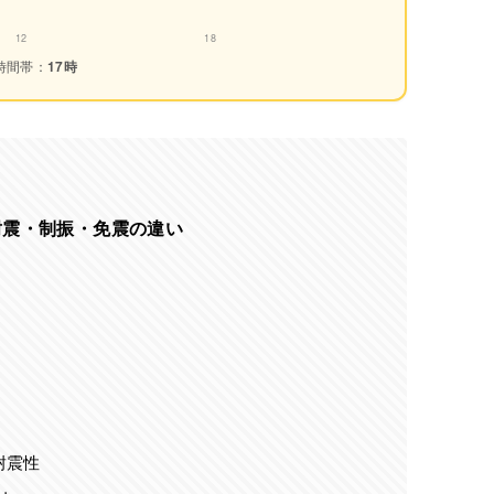
12
18
時間帯：
17時
耐震・制振・免震の違い
耐震性