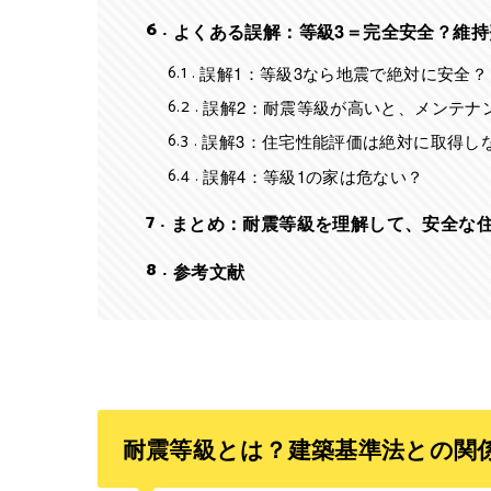
6
よくある誤解：等級3＝完全安全？維
6.1
誤解1：等級3なら地震で絶対に安全？
6.2
誤解2：耐震等級が高いと、メンテナ
6.3
誤解3：住宅性能評価は絶対に取得し
6.4
誤解4：等級1の家は危ない？
7
まとめ：耐震等級を理解して、安全な
8
参考文献
耐震等級とは？建築基準法との関