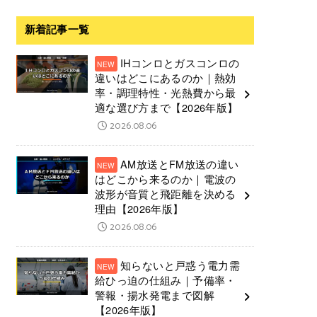
新着記事一覧
IHコンロとガスコンロの
違いはどこにあるのか｜熱効
率・調理特性・光熱費から最
適な選び方まで【2026年版】
2026.08.06
AM放送とFM放送の違い
はどこから来るのか｜電波の
波形が音質と飛距離を決める
理由【2026年版】
2026.08.06
知らないと戸惑う電力需
給ひっ迫の仕組み｜予備率・
警報・揚水発電まで図解
【2026年版】