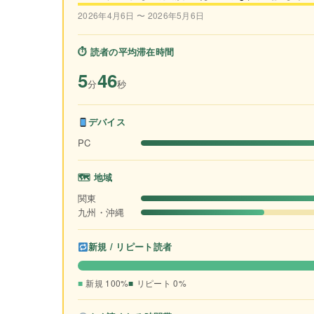
2026年4月6日 〜 2026年5月6日
⏱ 読者の平均滞在時間
5
46
分
秒
デバイス
PC
🗺 地域
関東
九州・沖縄
新規 / リピート読者
新規 100%
リピート 0%