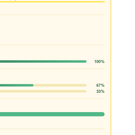
100%
67%
33%