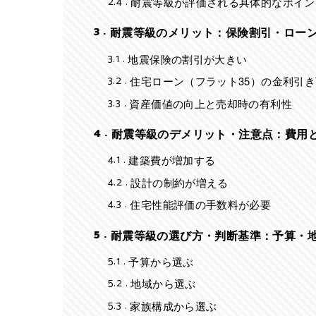
2.4
耐震等級が評価される具体的なポイン
3
耐震等級のメリット：保険割引・ロー
3.1
地震保険の割引が大きい
3.2
住宅ローン（フラット35）の金利引
3.3
資産価値の向上と売却時の有利性
4
耐震等級のデメリット・注意点：費用
4.1
建築費が増加する
4.2
設計の制約が増える
4.3
住宅性能評価の手数料が必要
5
耐震等級の選び方・判断基準：予算・
5.1
予算から選ぶ
5.2
地域から選ぶ
5.3
家族構成から選ぶ