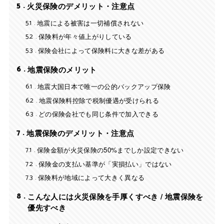
5
火災保険のデメリット・注意点
5.1
地震による被害は一切補償されない
5.2
保険料が年々値上がりしている
5.3
保険会社によって保険料に大きな差がある
6
地震保険のメリット
6.1
地震大国日本で唯一の公的バックアップ保険
6.2
地震保険料控除で税制優遇が受けられる
6.3
どの保険会社でも同じ条件で加入できる
7
地震保険のデメリット・注意点
7.1
保険金額が火災保険の50%までしか設定できない
7.2
保険金の支払い基準が「実損払い」ではない
7.3
保険料が地域によって大きく異なる
8
こんな人には火災保険を手厚くすべき / 地震保険を
優先すべき