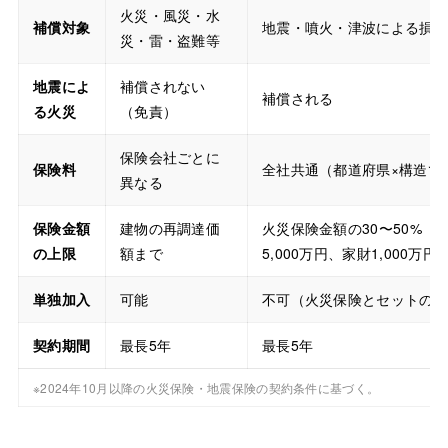
火災・風災・水
補償対象
地震・噴火・津波による損害
災・雷・盗難等
地震によ
補償されない
補償される
る火災
（免責）
保険会社ごとに
保険料
全社共通（都道府県×構造で
異なる
保険金額
建物の再調達価
火災保険金額の30〜50%（
の上限
額まで
5,000万円、家財1,000万円
単独加入
可能
不可（火災保険とセットのみ
契約期間
最長5年
最長5年
※2024年10月以降の火災保険・地震保険の契約条件に基づく。