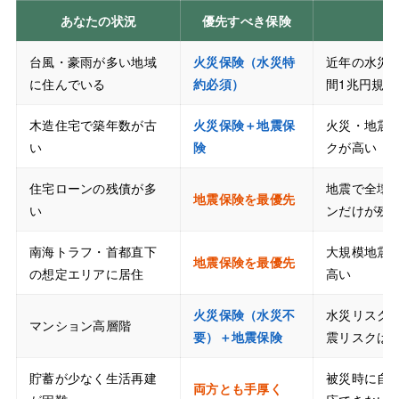
あなたの状況
優先すべき保険
理
台風・豪雨が多い地域
火災保険（水災特
近年の水災
に住んでいる
約必須）
間1兆円規模
木造住宅で築年数が古
火災保険＋地震保
火災・地震
い
険
クが高い
住宅ローンの残債が多
地震で全壊
地震保険を最優先
い
ンだけが残
南海トラフ・首都直下
大規模地震
地震保険を最優先
の想定エリアに居住
高い
火災保険（水災不
水災リスク
マンション高層階
要）＋地震保険
震リスクは
貯蓄が少なく生活再建
被災時に自
両方とも手厚く