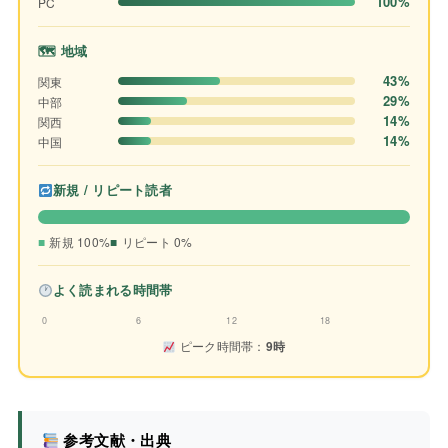
100%
PC
🗺 地域
43%
関東
29%
中部
14%
関西
14%
中国
新規 / リピート読者
新規 100%
リピート 0%
よく読まれる時間帯
0
6
12
18
ピーク時間帯：
9時
参考文献・出典