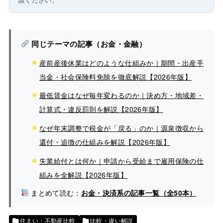
同じテーマの記事（お金・金融）
産前産後休業はどのような仕組みか｜期間・出産手
当金・社会保険料免除を徹底解説【2026年版】
最低賃金はなぜ毎年変わるのか｜決め方・地域差・
計算式・違反罰則を解説【2026年版】
なぜ年末調整で税金が「戻る」のか｜源泉徴収から
還付・追徴の仕組みを解説【2026年版】
失業給付とは何か｜申請から受給まで雇用保険の仕
組みを全解説【2026年版】
まとめて読む：
お金・決済系の記事一覧（全50本）
住まい・不動産比較
比較・違い解説