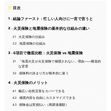
目次
1
結論ファースト：忙しい人向けに一言で言うと
2
火災保険と地震保険の基本的な仕組みの違い
2.1
火災保険の仕組み
2.2
地震保険の仕組み
3
6項目で徹底比較：火災保険 vs 地震保険
3.1
「地震火災が火災保険で補償されない」理由——構造的
な背景
3.2
保険料の決まり方が根本的に違う
4
火災保険のメリット
4.1
幅広い自然災害をカバーできる
4.2
補償内容を自由にカスタマイズできる
4.3
保険金は実損払い（再調達価額）