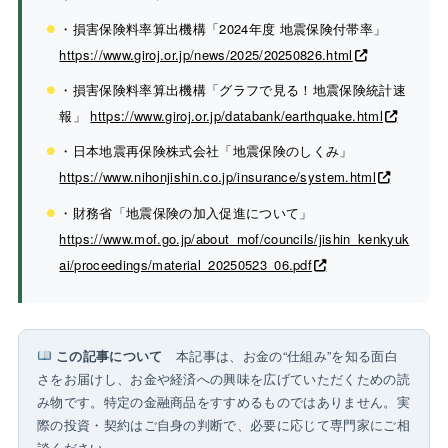
・損害保険料率算出機構「2024年度 地震保険付帯率」
https://www.giroj.or.jp/news/2025/20250826.html
・損害保険料率算出機構「グラフで見る！地震保険統計速
報」
https://www.giroj.or.jp/databank/earthquake.html
・日本地震再保険株式会社「地震保険のしくみ」
https://www.nihonjishin.co.jp/insurance/system.html
・財務省「地震保険の加入促進について」
https://www.mof.go.jp/about_mof/councils/jishin_kenkyuk
ai/proceedings/material_20250523_06.pdf
この記事について
本記事は、お金の“仕組み”を知る面白
さをお届けし、お金や経済への興味を広げていただくための読
み物です。特定の金融商品をすすめるものではありません。実
際の投資・契約はご自身の判断で、必要に応じて専門家にご相
談ください。