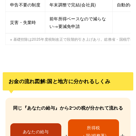
申告不要の制度
年末調整で完結(会社員)
自動的に
前年所得ベースなので減らな
災害・失業時
い→要減免申請
※ 基礎控除は2025年度税制改正で段階的引き上げあり。総務省・国税庁の
お金の流れ図解:国と地方に分かれるしくみ
同じ『あなたの給与』から2つの税が分かれて流れる
所得税
あなたの給与
→
＋
→ 国(税務署)