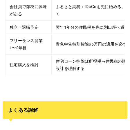
会社員で節税に興味
ふるさと納税＋iDeCoを先に始める。
がある
く
独立・退職予定
翌年1年分の住民税を先に別口座へ避け
フリーランス開業
青色申告特別控除65万円の適用を必ず
1〜2年目
住宅ローン控除は所得税→住民税の順
住宅購入を検討
設計を理解する
よくある誤解