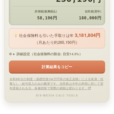
所得税(復興税込)
住民税(翌年)
58,196円
180,000円
3,181,804円
社会保険料も引いた手取りは年
（月あたり約265,150円）
詳細設定（社会保険料の割合: 目安14.5%）
計算結果をコピー
令和8年分の制度（基礎控除104万円等の改正反映）による単身・扶
養なし・給与収入のみの概算です。住民税は今年の所得に対して翌
年課税される分。各種控除で実際の税額は変わります。
DIS-MEDIA CALC TOOLS