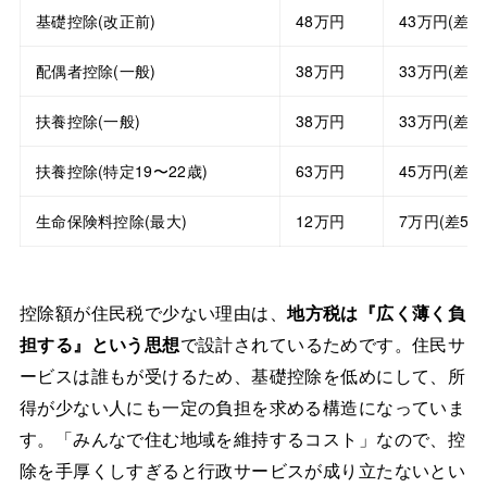
基礎控除(改正前)
48万円
43万円(差5
配偶者控除(一般)
38万円
33万円(差5
扶養控除(一般)
38万円
33万円(差5
扶養控除(特定19〜22歳)
63万円
45万円(差1
生命保険料控除(最大)
12万円
7万円(差5万
控除額が住民税で少ない理由は、
地方税は『広く薄く負
担する』という思想
で設計されているためです。住民サ
ービスは誰もが受けるため、基礎控除を低めにして、所
得が少ない人にも一定の負担を求める構造になっていま
す。「みんなで住む地域を維持するコスト」なので、控
除を手厚くしすぎると行政サービスが成り立たないとい