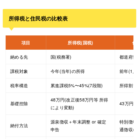
所得税と住民税の比較表
項目
所得税(国税)
住
納める先
国(税務署)
都道府県
課税対象
今年(当年)の所得
前年(1月
税率構造
累進課税5%〜45%(7段階)
所得割1
48万円(改正後58万円等 所得
基礎控除
43万円
により変動)
源泉徴収＋年末調整 or 確定
特別徴収(
納付方法
申告
通徴収(納