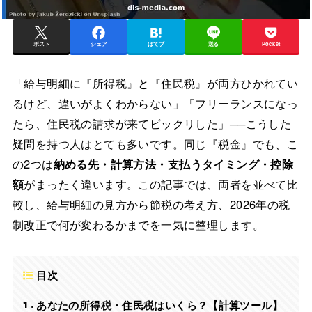
ポスト
シェア
はてブ
送る
Pocket
「給与明細に『所得税』と『住民税』が両方ひかれてい
るけど、違いがよくわからない」「フリーランスになっ
たら、住民税の請求が来てビックリした」──こうした
疑問を持つ人はとても多いです。同じ『税金』でも、こ
の2つは
納める先・計算方法・支払うタイミング・控除
額
がまったく違います。この記事では、両者を並べて比
較し、給与明細の見方から節税の考え方、2026年の税
制改正で何が変わるかまでを一気に整理します。
目次
1
あなたの所得税・住民税はいくら？【計算ツール】