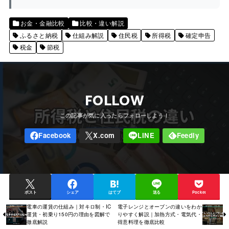
お金・金融比較
比較・違い解説
ふるさと納税
仕組み解説
住民税
所得税
確定申告
税金
節税
FOLLOW
ポスト
シェア
はてブ
送る
Pocket
電車の運賃の仕組み｜対キロ制・IC
電子レンジとオーブンの違いをわか
運賃・初乗り150円の理由を図解で
りやすく解説｜加熱方式・電気代・
徹底解説
得意料理を徹底比較