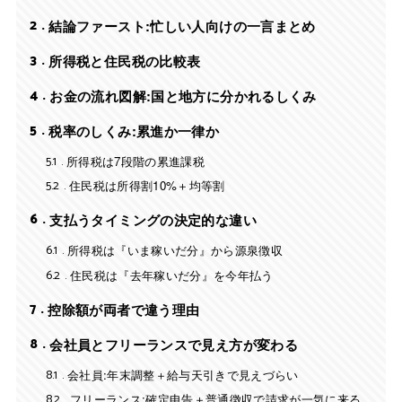
2
結論ファースト:忙しい人向けの一言まとめ
3
所得税と住民税の比較表
4
お金の流れ図解:国と地方に分かれるしくみ
5
税率のしくみ:累進か一律か
5.1
所得税は7段階の累進課税
5.2
住民税は所得割10%＋均等割
6
支払うタイミングの決定的な違い
6.1
所得税は『いま稼いだ分』から源泉徴収
6.2
住民税は『去年稼いだ分』を今年払う
7
控除額が両者で違う理由
8
会社員とフリーランスで見え方が変わる
8.1
会社員:年末調整＋給与天引きで見えづらい
8.2
フリーランス:確定申告＋普通徴収で請求が一気に来る