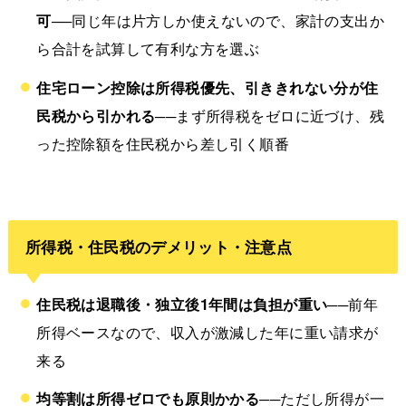
可
──同じ年は片方しか使えないので、家計の支出か
ら合計を試算して有利な方を選ぶ
住宅ローン控除は所得税優先、引ききれない分が住
民税から引かれる
──まず所得税をゼロに近づけ、残
った控除額を住民税から差し引く順番
所得税・住民税のデメリット・注意点
住民税は退職後・独立後1年間は負担が重い
──前年
所得ベースなので、収入が激減した年に重い請求が
来る
均等割は所得ゼロでも原則かかる
──ただし所得が一