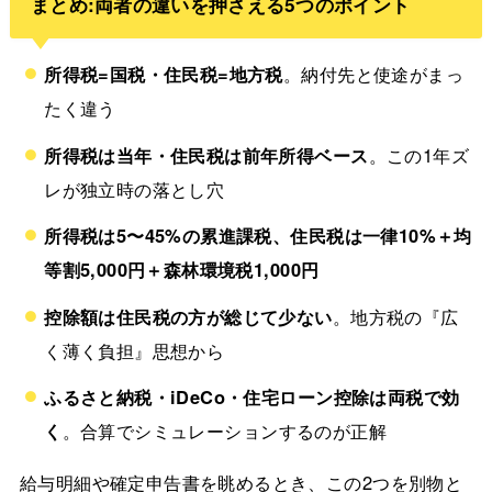
まとめ:両者の違いを押さえる5つのポイント
所得税=国税・住民税=地方税
。納付先と使途がまっ
たく違う
所得税は当年・住民税は前年所得ベース
。この1年ズ
レが独立時の落とし穴
所得税は5〜45%の累進課税、住民税は一律10%＋均
等割5,000円＋森林環境税1,000円
控除額は住民税の方が総じて少ない
。地方税の『広
く薄く負担』思想から
ふるさと納税・iDeCo・住宅ローン控除は両税で効
く
。合算でシミュレーションするのが正解
給与明細や確定申告書を眺めるとき、この2つを別物と