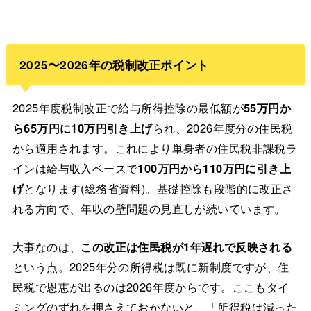
2025〜2026年の税制改正ポイント
2025年度税制改正で給与所得控除の最低額が
55万円か
ら65万円に10万円引き上げ
られ、2026年度分の住民税
から適用されます。これにより単身者の住民税非課税ラ
インは給与収入ベースで
100万円から110万円に引き上
げ
となります(総務省資料)。基礎控除も段階的に改正さ
れる方向で、年収の壁問題の見直しが続いています。
大事なのは、
この改正は住民税が1年遅れで反映される
という点。2025年分の所得税は既に新制度ですが、住
民税で恩恵が出るのは2026年度からです。ここもタイ
ミングのずれを押さえておかないと、「所得税は減った