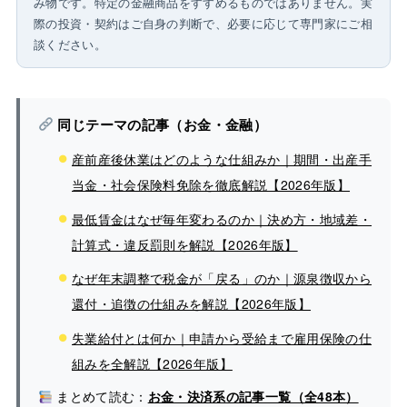
み物です。特定の金融商品をすすめるものではありません。実
際の投資・契約はご自身の判断で、必要に応じて専門家にご相
談ください。
同じテーマの記事（お金・金融）
産前産後休業はどのような仕組みか｜期間・出産手
当金・社会保険料免除を徹底解説【2026年版】
最低賃金はなぜ毎年変わるのか｜決め方・地域差・
計算式・違反罰則を解説【2026年版】
なぜ年末調整で税金が「戻る」のか｜源泉徴収から
還付・追徴の仕組みを解説【2026年版】
失業給付とは何か｜申請から受給まで雇用保険の仕
組みを全解説【2026年版】
まとめて読む：
お金・決済系の記事一覧（全48本）