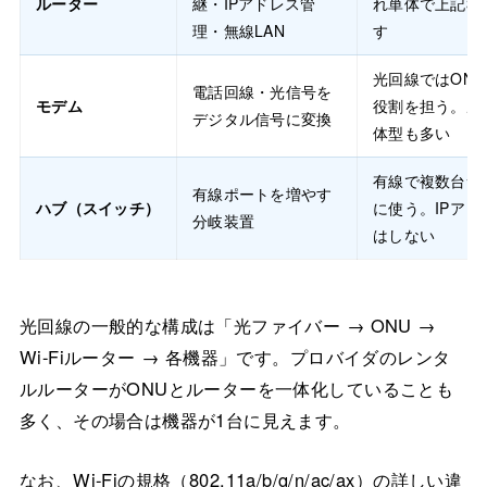
ルーター
継・IPアドレス管
れ単体で上記3
理・無線LAN
す
光回線ではON
電話回線・光信号を
モデム
役割を担う。ル
デジタル信号に変換
体型も多い
有線で複数台つ
有線ポートを増やす
ハブ（スイッチ）
に使う。IPアド
分岐装置
はしない
光回線の一般的な構成は「光ファイバー → ONU →
Wi-Fiルーター → 各機器」です。プロバイダのレンタ
ルルーターがONUとルーターを一体化していることも
多く、その場合は機器が1台に見えます。
なお、
Wi-Fiの規格（802.11a/b/g/n/ac/ax）の詳しい違