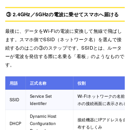
③ 2.4GHz／5GHzの電波に乗せてスマホへ届ける
最後に、データをWi-Fiの電波に変換して無線で飛ばし
ます。スマホ側でSSID（ネットワーク名）を選んで接
続するのはこの③のステップです。SSIDとは、ルータ
ーが電波を発信する際に名乗る「看板」のようなもので
す。
用語
正式名称
役割
Service Set
Wi-Fiネットワークの名前
SSID
Identifier
ホの接続画面に表示される
Dynamic Host
接続機器にIPアドレスを自
DHCP
Configuration
布するしくみ