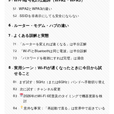
5
Wi-Fi暗号化の仕組み（WPA2・WPA3）
5.1
WPA2とWPA3の違い
5.2
SSIDを非表示にしても安全にならない
6
ルーター・モデム・ハブの違い
7
よくある誤解と実態
7.1
「ルーターを変えれば速くなる」は半分正解
7.2
「Wi-FiとBluetoothは同じ電波」は半分誤解
7.3
「パスワードを複雑にすれば完璧」は過信
8
実用シーン：Wi-Fiが遅くなったときに今日から試
せること
8.1
まず試す：5GHz（または6GHz）バンドへ手動切り替え
8.2
次に試す：チャンネル変更
8.3
2026年のWi-Fi 6E普及のタイミングで機器更新を検
討
8.4
意外な事実：「再起動で直る」は世界中で起きている