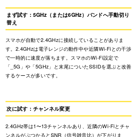
まず試す：5GHz（または6GHz）バンドへ手動切り
替え
スマホが自動で2.4GHzに接続していることがありま
す。2.4GHzは電子レンジの動作中や近隣Wi-Fiとの干渉
で一時的に速度が落ちます。スマホのWi-Fi設定で
「_5G」や「5GHz」と末尾についたSSIDを選ぶと改善
するケースが多いです。
次に試す：チャンネル変更
2.4GHz帯は1〜13チャンネルあり、近隣のWi-Fiとチャ
ンネルがぶつかるとSNR（信号雑音比）が下がりま