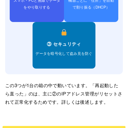
スマホ・PCと無線でデータ
機器ごとに「住所」を自動
をやり取りする
で割り振る（DHCP）
③ セキュリティ
データを暗号化して盗み見を防ぐ
この3つが1台の箱の中で動いています。「再起動した
ら直った」のは、主に②のIPアドレス管理がリセットさ
れて正常化するためです。詳しくは後述します。