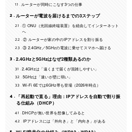
1.1
ルーターが同時にこなす3つの仕事
2
ルーターが電波を届けるまでの3ステップ
2.1
① ONU（光回線終端装置）を経由してインターネット
へ
2.2
② ルーターが家の中のIPアドレスを割り振る
2.3
③ 2.4GHz／5GHzの電波に乗せてスマホへ届ける
3
2.4GHzと5GHzはなぜ2種類あるのか
3.1
2.4GHzは「遠くまで届くが混雑しやすい」
3.2
5GHzは「速いが壁に弱い」
3.3
Wi-Fi 6Eでは6GHz帯も登場（2026年時点）
4
「再起動で直る」理由：IPアドレスを自動で割り振
る仕組み（DHCP）
4.1
DHCPが無い世界を想像してみると
4.2
IPアドレスには「外向き」と「内向き」がある