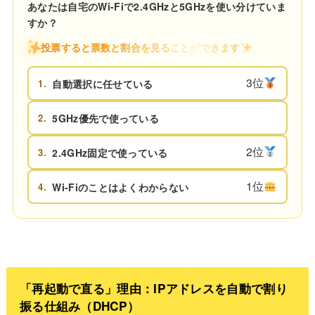
あなたは自宅のWi-Fiで2.4GHzと5GHzを使い分けていま
すか？
投票すると票数と割合を見ることができます
3位
1.
自動選択に任せている
2.
5GHz優先で使っている
2位
3.
2.4GHz固定で使っている
1位
4.
Wi-Fiのことはよくわからない
「再起動で直る」理由：IPアドレスを自動で割り
振る仕組み（DHCP）