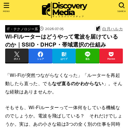
MENU
SEARCH
2026.07.05
白月ハルカ
IT・テクノロジー系
Wi-Fiルーターはどうやって電波を届けている
のか｜SSID・DHCP・帯域選択の仕組み
ポスト
シェア
はてブ
送る
Pocket
「Wi-Fiが突然つながらなくなった」「ルーターを再起
動したら直った、でも
なぜ直るのかわからない
」。そん
な経験はありませんか。
そもそも、Wi-Fiルーターって一体何をしている機械な
のでしょうか。電波を飛ばしている？ それだけでしょ
うか。実は、あの小さな箱は3つの全く別の仕事を同時