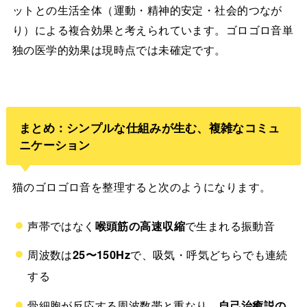
ットとの生活全体（運動・精神的安定・社会的つなが
り）による複合効果と考えられています。ゴロゴロ音単
独の医学的効果は現時点では未確定です。
まとめ：シンプルな仕組みが生む、複雑なコミュ
ニケーション
猫のゴロゴロ音を整理すると次のようになります。
声帯ではなく
喉頭筋の高速収縮
で生まれる振動音
周波数は
25〜150Hz
で、吸気・呼気どちらでも連続
する
骨細胞が反応する周波数帯と重なり、
自己治癒説の