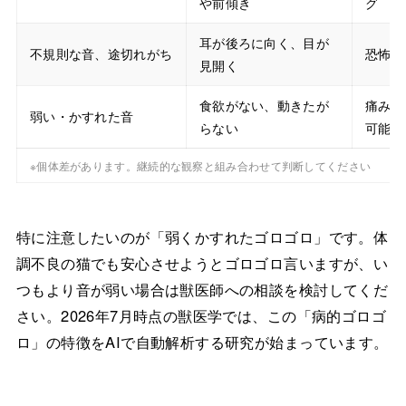
や前傾き
グ
耳が後ろに向く、目が
不規則な音、途切れがち
恐怖・
見開く
食欲がない、動きたが
痛み・
弱い・かすれた音
らない
可能性
※個体差があります。継続的な観察と組み合わせて判断してください
特に注意したいのが「弱くかすれたゴロゴロ」です。体
調不良の猫でも安心させようとゴロゴロ言いますが、い
つもより音が弱い場合は獣医師への相談を検討してくだ
さい。2026年7月時点の獣医学では、この「病的ゴロゴ
ロ」の特徴をAIで自動解析する研究が始まっています。