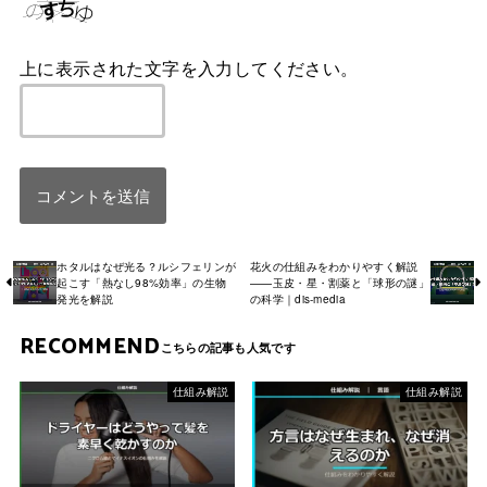
上に表示された文字を入力してください。
ホタルはなぜ光る？ルシフェリンが
花火の仕組みをわかりやすく解説
起こす「熱なし98%効率」の生物
——玉皮・星・割薬と「球形の謎」
発光を解説
の科学｜dis-media
RECOMMEND
仕組み解説
仕組み解説