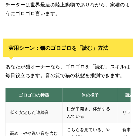
チーターは世界最速の陸上動物でありながら、家猫のよ
うにゴロゴロ言います。
実用シーン：猫のゴロゴロを「読む」方法
あなたが猫オーナーなら、ゴロゴロを「読む」スキルは
毎日役立ちます。音の質で猫の状態を推測できます。
ゴロゴロの特徴
体の様子
読み
目が半開き、体がゆる
低く安定した連続音
リラッ
んでいる
こちらを見ている、や
食事要
高め・やや鋭い音を含む