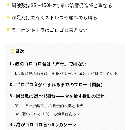
周波数は25〜150Hzで骨の治癒促進域と重なる
満足だけでなくストレスや痛みでも鳴る
ライオンやトラはゴロゴロ言えない
目次
1
猫のゴロゴロ音は「声帯」ではない
1.1
喉頭筋の動きは「中枢パターン生成器」が制御している
2
ゴロゴロ音が生まれるまでのフロー（図解）
3
周波数は25〜150Hz——骨を治す振動の正体
3.1
「自己治癒説」の科学的根拠と限界
3.2
聴いている人間にも効果はある？
4
猫がゴロゴロ言う5つのシーン