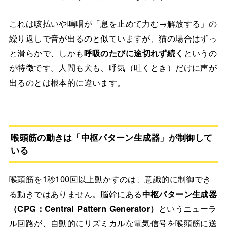
これは咳払いや嗚咽が「息を止めて力む→解放する」の
繰り返しで音が出るのと似ていますが、猫の場合はずっ
と滑らかで、しかも
呼吸のたびに途切れず続く
というの
が特徴です。人間も犬も、呼気（吐くとき）だけに声が
出るのとは根本的に違います。
喉頭筋の動きは「中枢パターン生成器」が制御して
いる
喉頭筋を1秒100回以上動かすのは、意識的に制御でき
る動きではありません。脳幹にある
中枢パターン生成器
（CPG：Central Pattern Generator）
というニューラ
ル回路が、自動的にリズミカルな電気信号を喉頭筋に送