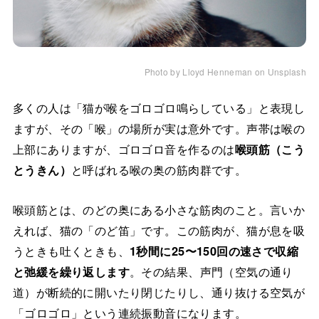
Photo by Lloyd Henneman on Unsplash
多くの人は「猫が喉をゴロゴロ鳴らしている」と表現し
ますが、その「喉」の場所が実は意外です。声帯は喉の
上部にありますが、ゴロゴロ音を作るのは
喉頭筋（こう
とうきん）
と呼ばれる喉の奥の筋肉群です。
喉頭筋とは、のどの奥にある小さな筋肉のこと。言いか
えれば、猫の「のど笛」です。この筋肉が、猫が息を吸
うときも吐くときも、
1秒間に25〜150回の速さで収縮
と弛緩を繰り返します
。その結果、声門（空気の通り
道）が断続的に開いたり閉じたりし、通り抜ける空気が
「ゴロゴロ」という連続振動音になります。