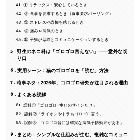
4.1
① リラックス・安心しているとき
4.2
② 食事を要求するとき（食事要求パーリング）
4.3
③ ストレスや恐怖を感じるとき
4.4
④ 痛みや病気のとき
4.5
⑤ 子猫が母猫とコミュニケーションするとき
5
野生のネコ科は「ゴロゴロ言えない」——意外な切
り口
6
実用シーン：猫のゴロゴロを「読む」方法
7
時事ネタ：2026年、ゴロゴロ研究が注目される理由
8
よくある誤解
8.1
誤解①「ゴロゴロ=幸せのサインだけ」
8.2
誤解②「ライオンやトラもゴロゴロ言う」
8.3
誤解③「ゴロゴロ音には確実な病気予防効果がある」
9
まとめ：シンプルな仕組みが生む、複雑なコミュニ