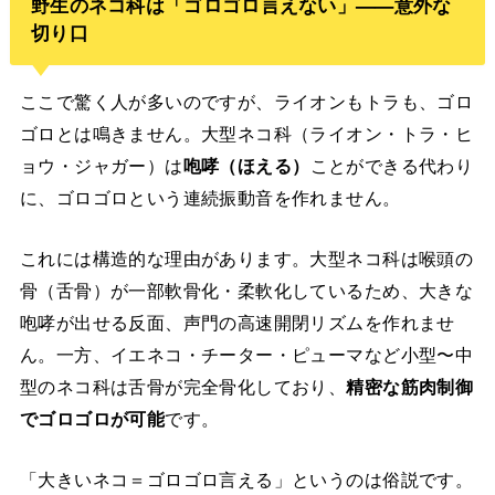
野生のネコ科は「ゴロゴロ言えない」——意外な
切り口
ここで驚く人が多いのですが、ライオンもトラも、ゴロ
ゴロとは鳴きません。大型ネコ科（ライオン・トラ・ヒ
ョウ・ジャガー）は
咆哮（ほえる）
ことができる代わり
に、ゴロゴロという連続振動音を作れません。
これには構造的な理由があります。大型ネコ科は喉頭の
骨（舌骨）が一部軟骨化・柔軟化しているため、大きな
咆哮が出せる反面、声門の高速開閉リズムを作れませ
ん。一方、イエネコ・チーター・ピューマなど小型〜中
型のネコ科は舌骨が完全骨化しており、
精密な筋肉制御
でゴロゴロが可能
です。
「大きいネコ＝ゴロゴロ言える」というのは俗説です。