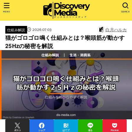
MENU
SEARCH
2026.07.03
白月ハルカ
仕組み解説
猫がゴロゴロ鳴く仕組みとは？喉頭筋が動かす
25Hzの秘密を解説
ポスト
シェア
はてブ
送る
Pocket