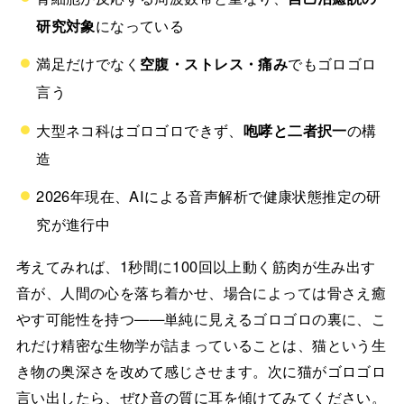
研究対象
になっている
満足だけでなく
空腹・ストレス・痛み
でもゴロゴロ
言う
大型ネコ科はゴロゴロできず、
咆哮と二者択一
の構
造
2026年現在、AIによる音声解析で健康状態推定の研
究が進行中
考えてみれば、1秒間に100回以上動く筋肉が生み出す
音が、人間の心を落ち着かせ、場合によっては骨さえ癒
やす可能性を持つ——単純に見えるゴロゴロの裏に、こ
れだけ精密な生物学が詰まっていることは、猫という生
き物の奥深さを改めて感じさせます。次に猫がゴロゴロ
言い出したら、ぜひ音の質に耳を傾けてみてください。