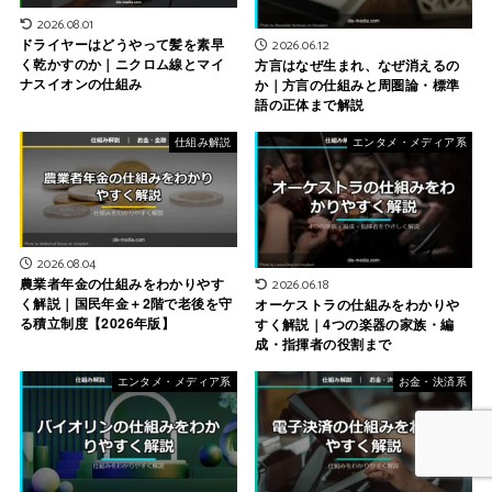
2026.08.01
ドライヤーはどうやって髪を素早
2026.06.12
く乾かすのか｜ニクロム線とマイ
方言はなぜ生まれ、なぜ消えるの
ナスイオンの仕組み
か｜方言の仕組みと周圏論・標準
語の正体まで解説
仕組み解説
エンタメ・メディア系
2026.08.04
農業者年金の仕組みをわかりやす
2026.06.18
く解説｜国民年金＋2階で老後を守
オーケストラの仕組みをわかりや
る積立制度【2026年版】
すく解説｜4つの楽器の家族・編
成・指揮者の役割まで
エンタメ・メディア系
お金・決済系