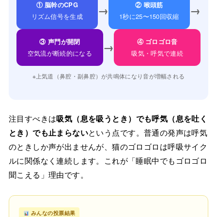
① 脳幹のCPG
② 喉頭筋
→
→
リズム信号を生成
1秒に25〜150回収縮
③ 声門が開閉
④ ゴロゴロ音
→
空気流が断続的になる
吸気・呼気で連続
※上気道（鼻腔・副鼻腔）が共鳴体になり音が増幅される
注目すべきは
吸気（息を吸うとき）でも呼気（息を吐く
とき）でも止まらない
という点です。普通の発声は呼気
のときしか声が出ませんが、猫のゴロゴロは呼吸サイク
ルに関係なく連続します。これが「睡眠中でもゴロゴロ
聞こえる」理由です。
みんなの投票結果