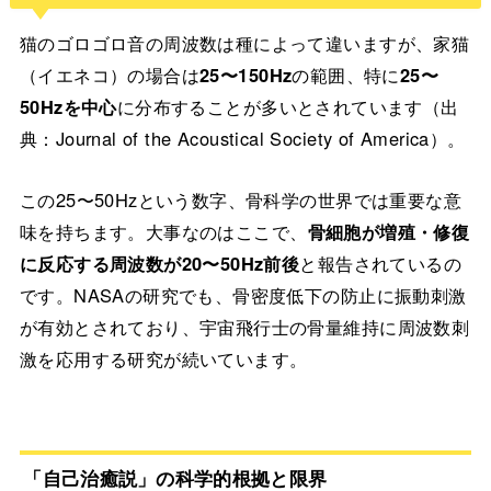
猫のゴロゴロ音の周波数は種によって違いますが、家猫
（イエネコ）の場合は
25〜150Hz
の範囲、特に
25〜
50Hzを中心
に分布することが多いとされています（出
典：Journal of the Acoustical Society of America）。
この25〜50Hzという数字、骨科学の世界では重要な意
味を持ちます。大事なのはここで、
骨細胞が増殖・修復
に反応する周波数が20〜50Hz前後
と報告されているの
です。NASAの研究でも、骨密度低下の防止に振動刺激
が有効とされており、宇宙飛行士の骨量維持に周波数刺
激を応用する研究が続いています。
「自己治癒説」の科学的根拠と限界