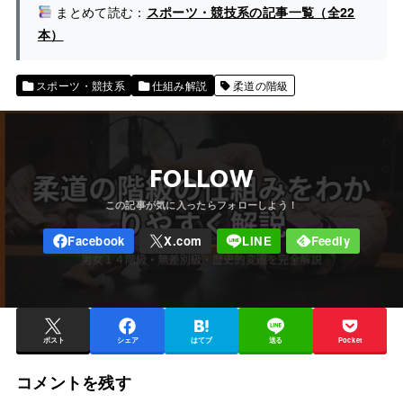
まとめて読む：
スポーツ・競技系の記事一覧（全22
本）
スポーツ・競技系
仕組み解説
柔道の階級
FOLLOW
ポスト
シェア
はてブ
送る
Pocket
コメントを残す