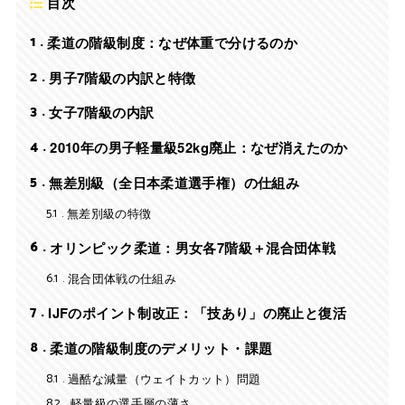
目次
1
柔道の階級制度：なぜ体重で分けるのか
2
男子7階級の内訳と特徴
3
女子7階級の内訳
4
2010年の男子軽量級52kg廃止：なぜ消えたのか
5
無差別級（全日本柔道選手権）の仕組み
5.1
無差別級の特徴
6
オリンピック柔道：男女各7階級＋混合団体戦
6.1
混合団体戦の仕組み
7
IJFのポイント制改正：「技あり」の廃止と復活
8
柔道の階級制度のデメリット・課題
8.1
過酷な減量（ウェイトカット）問題
8.2
軽量級の選手層の薄さ