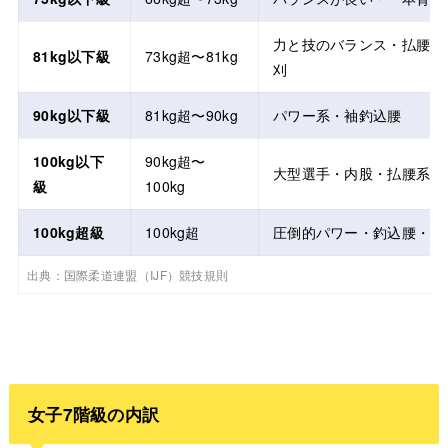
力と技のバランス・払腰・
81kg以下級
73kg超〜81kg
刈
90kg以下級
81kg超〜90kg
パワー系・袖釣込腰
100kg以下
90kg超〜
大型選手・内股・払腰系
級
100kg
100kg超級
100kg超
圧倒的パワー・釣込腰・双
出典：国際柔道連盟（IJF）競技規則
女子7階級の内訳