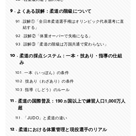
9
よくある誤解：柔道の階級について
9.1
誤解①「全日本柔道選手権はオリンピック代表選考に直
結する」
9.2
誤解②「体重オーバーで失格になる」
9.3
誤解③「柔道の階級は万国共通で変わらない」
10
柔道の採点システム：一本・技あり・指導の仕組
み
10.1
一本（いっぽん）の条件
10.2
技あり（わざあり）の条件
10.3
指導（しどう）のルール
11
柔道の国際普及：190ヵ国以上で練習人口1,000万人
超
11.1
「JUDO」と柔道の違い
12
柔道における体重管理と現役選手のリアル