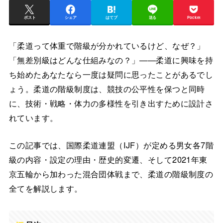
ポスト
シェア
はてブ
送る
Pocket
「柔道って体重で階級が分かれているけど、なぜ？」
「無差別級はどんな仕組みなの？」——柔道に興味を持
ち始めたあなたなら一度は疑問に思ったことがあるでし
ょう。柔道の階級制度は、競技の公平性を保つと同時
に、技術・戦略・体力の多様性を引き出すために設計さ
れています。
この記事では、国際柔道連盟（IJF）が定める男女各7階
級の内容・設定の理由・歴史的変遷、そして2021年東
京五輪から加わった混合団体戦まで、柔道の階級制度の
全てを解説します。