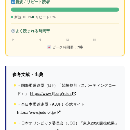
新規 / リピート読者
新規 100%
リピート 0%
よく読まれる時間帯
0
6
12
18
ピーク時間帯：
7時
参考文献・出典
・国際柔道連盟（IJF）「競技規則（スポーティングコー
ド）」
https://www.ijf.org/rules
・全日本柔道連盟（AJJF）公式サイト
https://www.judo.or.jp/
・日本オリンピック委員会（JOC）「東京2020競技結果」