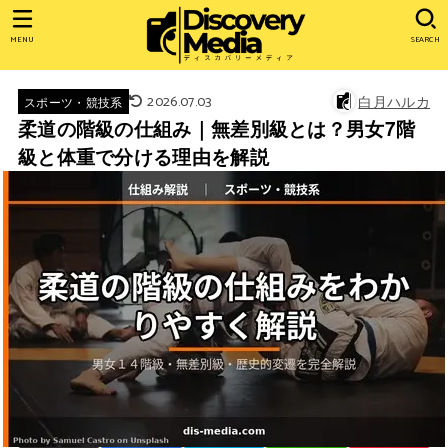
MENU
SEARCH
2026.07.03
白月ハルカ
スポーツ・競技系
柔道の階級の仕組み｜無差別級とは？男女7階
級と体重で分ける理由を解説