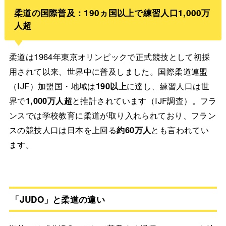
柔道の国際普及：190ヵ国以上で練習人口1,000万
人超
柔道は1964年東京オリンピックで正式競技として初採
用されて以来、世界中に普及しました。国際柔道連盟
（IJF）加盟国・地域は
190以上
に達し、練習人口は世
界で
1,000万人超
と推計されています（IJF調査）。フラ
ンスでは学校教育に柔道が取り入れられており、フラン
スの競技人口は日本を上回る
約60万人
とも言われてい
ます。
「JUDO」と柔道の違い