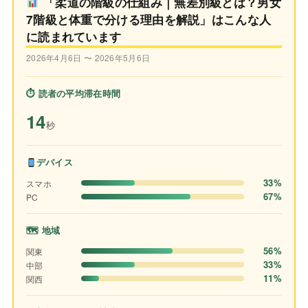
「柔道の階級の仕組み｜無差別級とは？男女
7階級と体重で分ける理由を解説」はこんな人
に読まれています
2026年4月6日 〜 2026年5月6日
⏱ 読者の平均滞在時間
14
秒
デバイス
33%
スマホ
67%
PC
🗺 地域
56%
関東
33%
中部
11%
関西