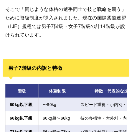
そこで「同じような体格の選手同士で技と戦略を競う」
ために階級制度が導入されました。現在の国際柔道連盟
（IJF）規程では男子7階級・女子7階級の計14階級が設
けられています。
男子7階級の内訳と特徴
階級
体重制限
特徴・代表的な技
60kg以下級
〜60kg
スピード重視・小内刈・背
66kg以下級
60kg超〜66kg
技の多様性・大外刈・内股
73kg以下級
66kg超〜73kg
バランスが良い・一本背負