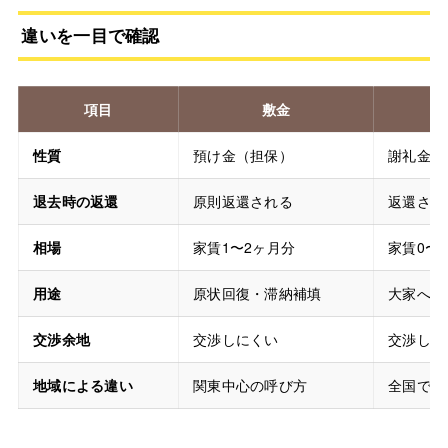
違いを一目で確認
項目
敷金
性質
預け金（担保）
謝礼金
退去時の返還
原則返還される
返還され
相場
家賃1〜2ヶ月分
家賃0〜
用途
原状回復・滞納補填
大家への
交渉余地
交渉しにくい
交渉しや
地域による違い
関東中心の呼び方
全国で使