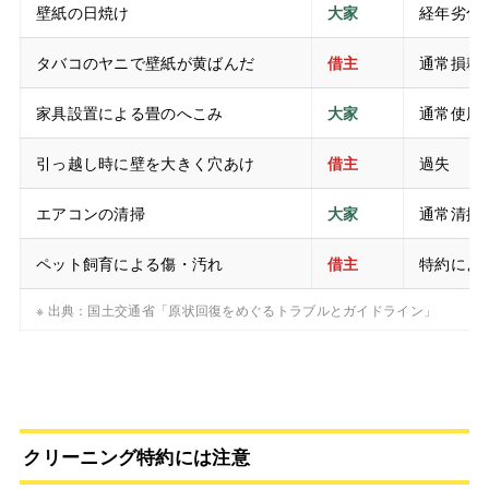
壁紙の日焼け
大家
経年劣化
タバコのヤニで壁紙が黄ばんだ
借主
通常損耗
家具設置による畳のへこみ
大家
通常使用
引っ越し時に壁を大きく穴あけ
借主
過失
エアコンの清掃
大家
通常清掃
ペット飼育による傷・汚れ
借主
特約によ
※ 出典：国土交通省「原状回復をめぐるトラブルとガイドライン」
クリーニング特約には注意