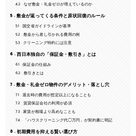
4.2
なぜ敷金・礼金ゼロが増えているのか
5
敷金が返ってくる条件と原状回復のルール
5.1
国交省ガイドラインが基準
5.2
敷金から差し引かれる費用の例
5.3
クリーニング特約には注意
6
西日本独自の「保証金・敷引き」とは
6.1
保証金の仕組み
6.2
敷引きとは
7
敷金・礼金ゼロ物件のデメリット・落とし穴
7.1
退去時の費用が想定以上になることも
7.2
賃貸保証会社の利用が必須
7.3
家賃が相場より高めなことも
7.4
「ハウスクリーニング代◯万円」が契約書に明記
8
初期費用を抑える賢い選び方