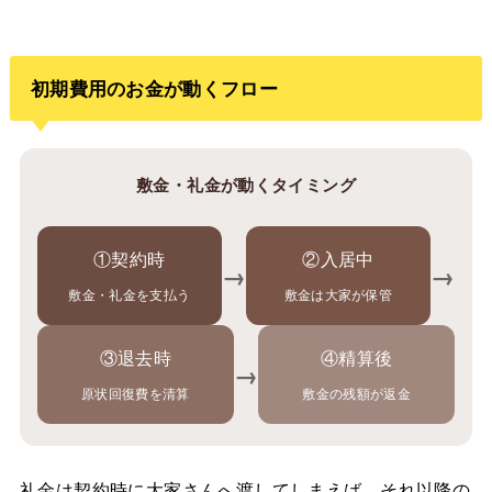
初期費用のお金が動くフロー
敷金・礼金が動くタイミング
①契約時
②入居中
→
→
敷金・礼金を支払う
敷金は大家が保管
③退去時
④精算後
→
原状回復費を清算
敷金の残額が返金
礼金は契約時に大家さんへ渡してしまえば、それ以降の