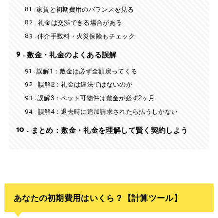
8.1
家賃と初期費用のバランスを見る
8.2
礼金は交渉できる場合がある
8.3
仲介手数料・火災保険もチェック
9
敷金・礼金のよくある誤解
9.1
誤解1：敷金は必ず全額戻ってくる
9.2
誤解2：礼金は違法ではないのか
9.3
誤解3：ペット可物件は敷金が必ず2ヶ月
9.4
誤解4：退去時に追加請求されたら払うしかない
10
まとめ：敷金・礼金を理解して賢く契約しよう
あなたの初期費用はいくら？【計算ツール】