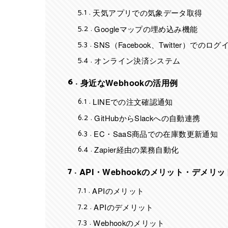
5.1
天気アプリでの気象データ取得
5.2
Googleマップの埋め込み機能
5.3
SNS（Facebook、Twitter）でのロ
5.4
オンライン決済システム
6
身近なWebhookの活用例
6.1
LINEでの注文確認通知
6.2
GitHubからSlackへの自動連携
6.3
EC・SaaS商品での在庫数更新通知
6.4
Zapier経由の業務自動化
7
API・Webhookのメリット・デメリ
7.1
APIのメリット
7.2
APIのデメリット
7.3
Webhookのメリット