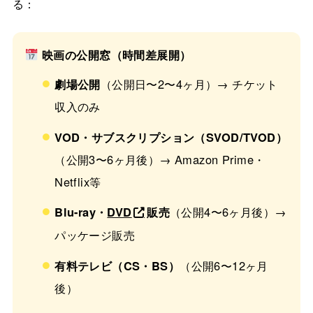
る：
映画の公開窓（時間差展開）
劇場公開
（公開日〜2〜4ヶ月）→ チケット
収入のみ
VOD・サブスクリプション（SVOD/TVOD）
（公開3〜6ヶ月後）→ Amazon Prime・
Netflix等
Blu-ray・
DVD
販売
（公開4〜6ヶ月後）→
パッケージ販売
有料テレビ（CS・BS）
（公開6〜12ヶ月
後）