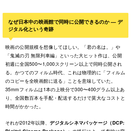
なぜ日本中の映画館で同時に公開できるのか — デ
ジタル化という奇跡
映画の公開規模を想像してほしい。「君の名は。」や
「鬼滅の刃 無限列車編」といった大ヒット作は、公開
初週に全国500〜1,000スクリーン以上で同時公開され
る。かつてのフィルム時代、これは物理的に「フィルム
のコピーを全映画館に送る」ことを意味していた。
35mmフィルムは1本の上映分で300〜400グラム以上あ
り、全国数百本を手配・配送するだけで莫大なコストと
時間がかかった。
それが2012年以降、
デジタルシネマパッケージ（DCP:
Digital Cinema Package）
への移行によって劇的に変