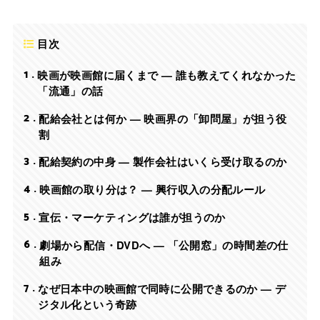
目次
1
映画が映画館に届くまで — 誰も教えてくれなかった
「流通」の話
2
配給会社とは何か — 映画界の「卸問屋」が担う役
割
3
配給契約の中身 — 製作会社はいくら受け取るのか
4
映画館の取り分は？ — 興行収入の分配ルール
5
宣伝・マーケティングは誰が担うのか
6
劇場から配信・DVDへ — 「公開窓」の時間差の仕
組み
7
なぜ日本中の映画館で同時に公開できるのか — デ
ジタル化という奇跡