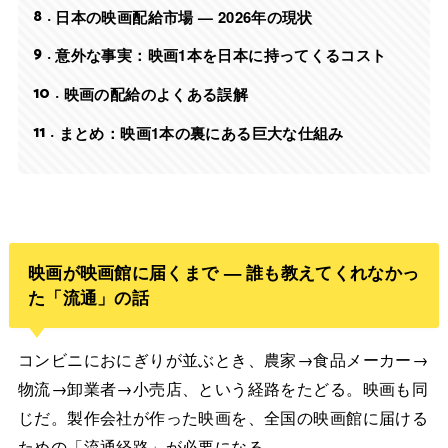
8
日本の映画配給市場 — 2026年の現状
9
意外な事実：映画1本を日本に持ってくるコスト
10
映画の配給のよくある誤解
11
まとめ：映画1本の裏にある巨大な仕組み
映画が映画館に届くまで — 誰も教えてくれなかっ
た「流通」の話
コンビニにおにぎりが並ぶとき、農家→食品メーカー→
物流→卸業者→小売店、という経路をたどる。映画も同
じだ。製作会社が作った映画を、全国の映画館に届ける
ための「流通経路」が必要になる。