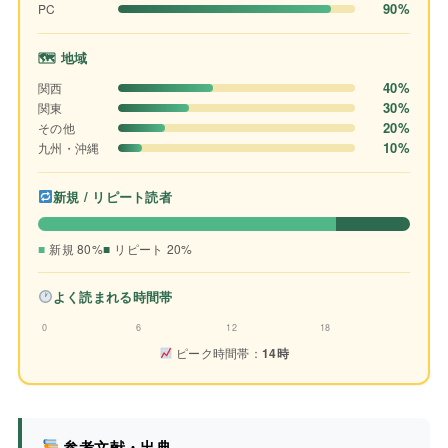
90%
PC
🗺 地域
40%
関西
30%
関東
20%
その他
10%
九州・沖縄
新規 / リピート読者
新規 80%
リピート 20%
よく読まれる時間帯
0
6
12
18
ピーク時間帯：
14時
参考文献・出典