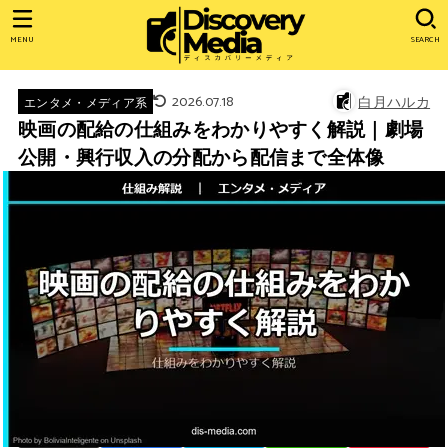
MENU
SEARCH
2026.07.18
白月ハルカ
エンタメ・メディア系
映画の配給の仕組みをわかりやすく解説｜劇場
公開・興行収入の分配から配信まで全体像