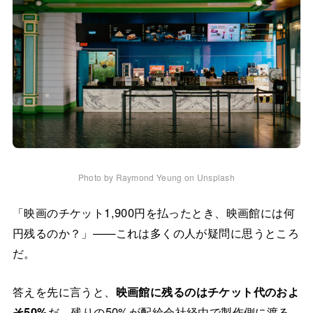
Photo by Raymond Yeung on Unsplash
「映画のチケット1,900円を払ったとき、映画館には何
円残るのか？」——これは多くの人が疑問に思うところ
だ。
答えを先に言うと、
映画館に残るのはチケット代のおよ
そ50%
だ。残りの50%が配給会社経由で製作側に渡る