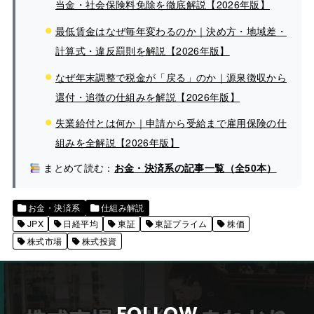
当金・社会保険料免除を徹底解説【2026年版】
最低賃金はなぜ毎年変わるのか｜決め方・地域差・
計算式・違反罰則を解説【2026年版】
なぜ年末調整で税金が「戻る」のか｜源泉徴収から
還付・追徴の仕組みを解説【2026年版】
失業給付とは何か｜申請から受給まで雇用保険の仕
組みを全解説【2026年版】
まとめて読む：
お金・決済系の記事一覧（全50本）
お金・決済系
仕組み解説
JPX
日経平均
東証
東証プライム
株価
株式市場
株式投資