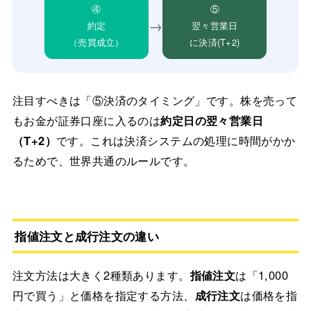
④
⑤
→
約定
翌々営業日
（売買成立）
に決済(T+2)
注目すべきは「⑤決済のタイミング」です。株を売って
もお金が証券口座に入るのは
約定日の翌々営業日
（T+2）
です。これは決済システムの処理に時間がかか
るためで、世界共通のルールです。
指値注文と成行注文の違い
注文方法は大きく2種類あります。
指値注文
は「1,000
円で買う」と価格を指定する方法、
成行注文
は価格を指