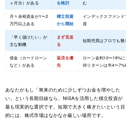
ヶ月分）がある
を検討
む
月々余裕資金が1〜2
積立投資
インデックスファンドで
万円以上ある
から開始
資
「早く儲けたい」が
まず見送
短期売買はプロでも難し
主な動機
る
借金（カードローン
返済を優
ローン金利10〜18%に
など）がある
先
待リターンは年4〜7%程
あなたがもし「将来のために少しずつお金を増やした
い」という長期目線なら、NISAを活用した積立投資が
最も現実的な選択です。短期で大きく稼ぎたいという目
的には、株式市場はなかなか厳しい場所です。