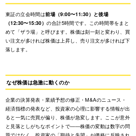
東証の立会時間は
前場（9:00〜11:30）と後場
（12:30〜15:30）
の合計5時間です。この時間帯をまと
めて「ザラ場」と呼びます。株価は刻一刻と変わり、買
い注文が多ければ株価は上昇し、売り注文が多ければ下
落します。
なぜ株価は急激に動くのか
企業の決算発表・業績予想の修正・M&Aのニュース・
経済指標の発表など、投資家の心理に影響する情報が出
ると一気に売買が偏り、株価が急変します。ここが意外
と見落としがちなポイントで——株価の変動は数字の問
題ではなく、投資家の「期待と失望」が価格に反映され