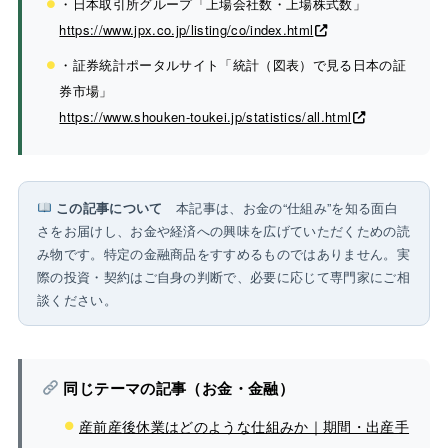
・日本取引所グループ「上場会社数・上場株式数」
https://www.jpx.co.jp/listing/co/index.html
・証券統計ポータルサイト「統計（図表）で見る日本の証
券市場」
https://www.shouken-toukei.jp/statistics/all.html
この記事について
本記事は、お金の“仕組み”を知る面白
さをお届けし、お金や経済への興味を広げていただくための読
み物です。特定の金融商品をすすめるものではありません。実
際の投資・契約はご自身の判断で、必要に応じて専門家にご相
談ください。
同じテーマの記事（お金・金融）
産前産後休業はどのような仕組みか｜期間・出産手