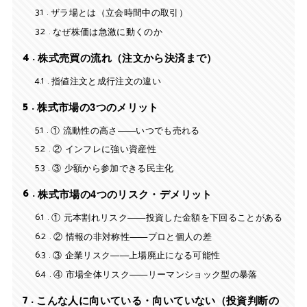
3.1
ザラ場とは（立会時間中の取引）
3.2
なぜ株価は急激に動くのか
4
株式売買の流れ（注文から決済まで）
4.1
指値注文と成行注文の違い
5
株式市場の3つのメリット
5.1
① 流動性の高さ——いつでも売れる
5.2
② インフレに強い資産性
5.3
③ 少額から参加できる民主化
6
株式市場の4つのリスク・デメリット
6.1
① 元本割れリスク——投資した金額を下回ることがある
6.2
② 情報の非対称性——プロと個人の差
6.3
③ 企業リスク——上場廃止になる可能性
6.4
④ 市場全体リスク——リーマンショック型の暴落
7
こんな人に向いている・向いていない（投資判断の