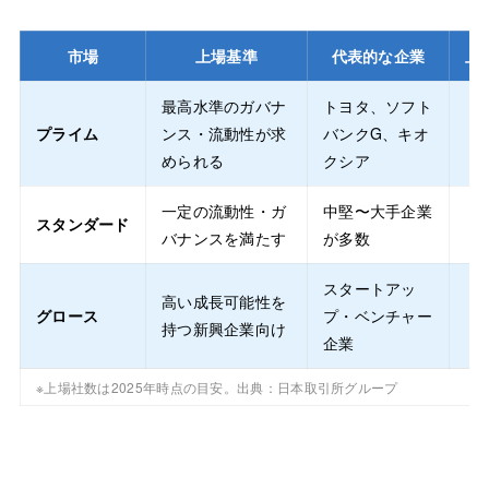
市場
上場基準
代表的な企業
上
最高水準のガバナ
トヨタ、ソフト
プライム
ンス・流動性が求
バンクG、キオ
められる
クシア
一定の流動性・ガ
中堅〜大手企業
スタンダード
バナンスを満たす
が多数
スタートアッ
高い成長可能性を
グロース
プ・ベンチャー
持つ新興企業向け
企業
※上場社数は2025年時点の目安。出典：日本取引所グループ