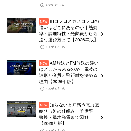
2026.08.07
IHコンロとガスコンロの
違いはどこにあるのか｜熱効
率・調理特性・光熱費から最
適な選び方まで【2026年版】
2026.08.06
AM放送とFM放送の違い
はどこから来るのか｜電波の
波形が音質と飛距離を決める
理由【2026年版】
2026.08.06
知らないと戸惑う電力需
給ひっ迫の仕組み｜予備率・
警報・揚水発電まで図解
【2026年版】
2026.08.06