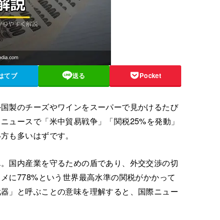
はてブ
送る
Pocket
外国製のチーズやワインをスーパーで見かけるたび
ニュースで「米中貿易戦争」「関税25%を発動」
い方も多いはずです。
ん。国内産業を守るための盾であり、外交交渉の切
メに778%という世界最高水準の関税がかかって
武器」と呼ぶことの意味を理解すると、国際ニュー