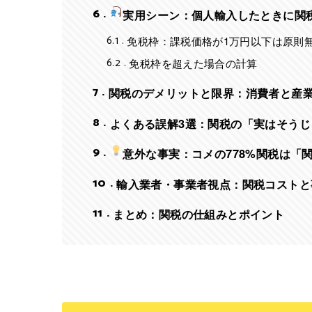
6
実用シーン：個人輸入したときに関
6.1
免税枠：課税価格が1万円以下は原則
6.2
免税枠を超えた場合の計算
7
関税のデメリットと限界：消費者と産
8
よくある誤解3選：関税の「実はそうじ
9
意外な事実：コメの778%関税は「関
10
輸入業者・事業者視点：関税コストと
11
まとめ：関税の仕組みとポイント