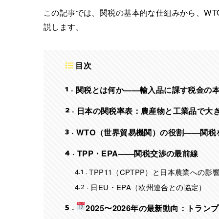
この記事では、関税の基本的な仕組みから、WTO
説します。
目次
1
関税とは何か——輸入品に課す税金の
2
日本の関税率表：農産物と工業品で大
3
WTO（世界貿易機関）の役割——関税
4
TPP・EPA——関税交渉の最前線
4.1
TPP11（CPTPP）と日本農業への影
4.2
日EU・EPA（欧州連合との協定）
5
2025〜2026年の最新動向：トラ