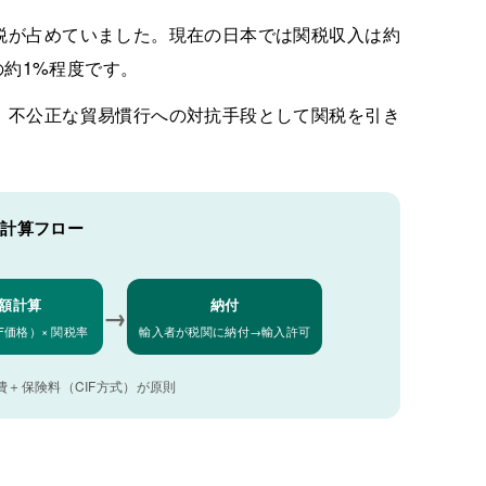
税が占めていました。現在の日本では関税収入は約
の約1%程度です。
、不公正な貿易慣行への対抗手段として関税を引き
。
計算フロー
額計算
納付
→
F価格）× 関税率
輸入者が税関に納付→輸入許可
＋保険料（CIF方式）が原則