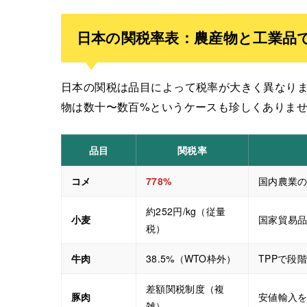
日本の関税率表：農産物と工業品
日本の関税は品目によって税率が大きく異なりま
物は数十〜数百%というケースも珍しくありま
品目
関税率
コメ
778%
国内農業
約252円/kg（従量
小麦
国家貿易
税）
牛肉
38.5%（WTO枠外）
TPPで段
差額関税制度（複
豚肉
安値輸入
雑）