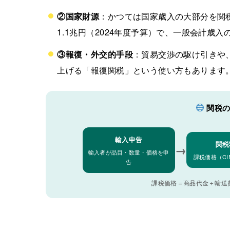
②国家財源
：かつては国家歳入の大部分を関
1.1兆円（2024年度予算）で、一般会計歳入
③報復・外交的手段
：貿易交渉の駆け引きや
上げる「報復関税」という使い方もあります
関税の
輸入申告
関税
→
輸入者が品目・数量・価格を申
課税価格（CI
告
課税価格＝商品代金＋輸送費