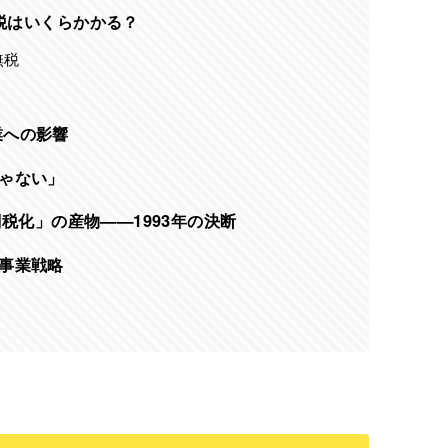
税はいくらかかる？
無税
業への影響
ゃない」
税化」の産物——1993年の決断
事業戦略