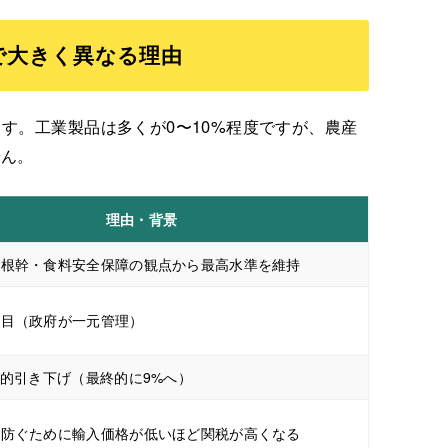
で大きく異なる理由
す。工業製品は多くが0〜10%程度ですが、農産
せん。
理由・背景
の根幹・食料安全保障の観点から最高水準を維持
品目（政府が一元管理）
階的引き下げ（最終的に9%へ）
を防ぐために輸入価格が低いほど関税が高くなる