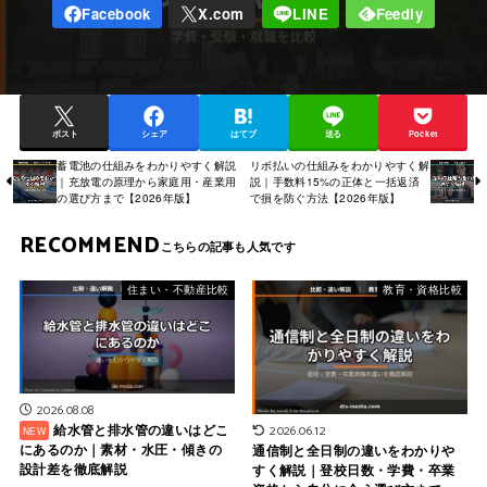
ポスト
シェア
はてブ
送る
Pocket
蓄電池の仕組みをわかりやすく解説
リボ払いの仕組みをわかりやすく解
｜充放電の原理から家庭用・産業用
説｜手数料15%の正体と一括返済
の選び方まで【2026年版】
で損を防ぐ方法【2026年版】
RECOMMEND
住まい・不動産比較
教育・資格比較
2026.08.08
給水管と排水管の違いはどこ
2026.06.12
にあるのか｜素材・水圧・傾きの
通信制と全日制の違いをわかりや
設計差を徹底解説
すく解説｜登校日数・学費・卒業