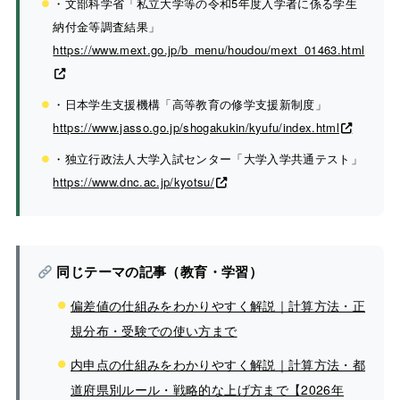
・文部科学省「私立大学等の令和5年度入学者に係る学生
納付金等調査結果」
https://www.mext.go.jp/b_menu/houdou/mext_01463.html
・日本学生支援機構「高等教育の修学支援新制度」
https://www.jasso.go.jp/shogakukin/kyufu/index.html
・独立行政法人大学入試センター「大学入学共通テスト」
https://www.dnc.ac.jp/kyotsu/
同じテーマの記事（教育・学習）
偏差値の仕組みをわかりやすく解説｜計算方法・正
規分布・受験での使い方まで
内申点の仕組みをわかりやすく解説｜計算方法・都
道府県別ルール・戦略的な上げ方まで【2026年