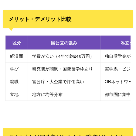
メリット・デメリット比較
区分
国公立の強み
私立の
経済面
学費が安い（4年で約240万円）
独自奨学金が充
学び
研究費が潤沢・国費留学枠あり
実学系・ビジネ
就職
官公庁・大企業で評価高い
OBネットワー
立地
地方に均等分布
都市圏に集中・