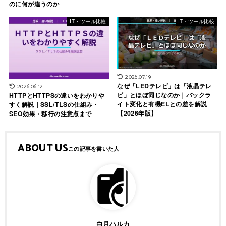
のに何が違うのか
IT・ツール比較
IT・ツール比較
2026.07.19
なぜ「LEDテレビ」は「液晶テレ
2026.06.12
ビ」とほぼ同じなのか｜バックラ
HTTPとHTTPSの違いをわかりや
イト変化と有機ELとの差を解説
すく解説｜SSL/TLSの仕組み・
【2026年版】
SEO効果・移行の注意点まで
ABOUT US
白月ハルカ