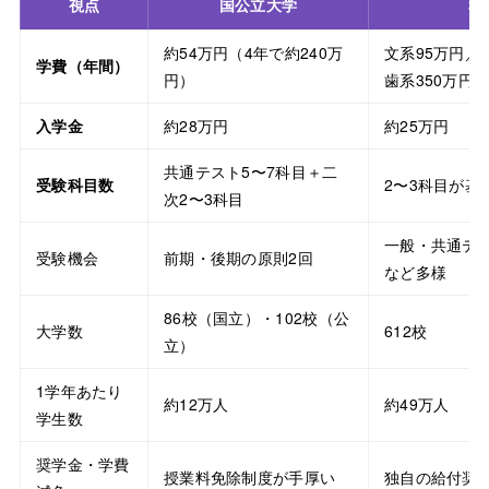
視点
国公立大学
私
約54万円（4年で約240万
文系95万円／
学費（年間）
円）
歯系350万円
入学金
約28万円
約25万円
共通テスト5〜7科目＋二
受験科目数
2〜3科目が基
次2〜3科目
一般・共通テ
受験機会
前期・後期の原則2回
など多様
86校（国立）・102校（公
大学数
612校
立）
1学年あたり
約12万人
約49万人
学生数
奨学金・学費
授業料免除制度が手厚い
独自の給付奨