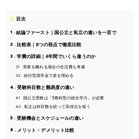
目次
1
結論ファースト｜国公立と私立の違いを一言で
2
比較表｜8つの視点で徹底比較
3
学費の詳細｜4年間でいくら違うのか
3.1
実家を離れる場合の生活費も考慮
3.2
給付型奨学金で差を埋める
4
受験科目数と難易度の違い
4.1
国公立受験は「5教科型の総合学力」が必要
4.2
私立は科目数を絞って高得点を狙う
5
受験機会とスケジュールの違い
6
メリット・デメリット比較