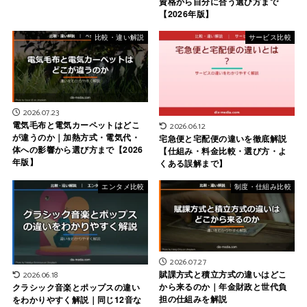
資格から自分に合う選び方まで
【2026年版】
比較・違い解説
サービス比較
2026.07.23
電気毛布と電気カーペットはどこ
2026.06.12
が違うのか｜加熱方式・電気代・
宅急便と宅配便の違いを徹底解説
体への影響から選び方まで【2026
【仕組み・料金比較・選び方・よ
年版】
くある誤解まで】
エンタメ比較
制度・仕組み比較
2026.07.27
賦課方式と積立方式の違いはどこ
2026.06.18
から来るのか｜年金財政と世代負
クラシック音楽とポップスの違い
担の仕組みを解説
をわかりやすく解説｜同じ12音な