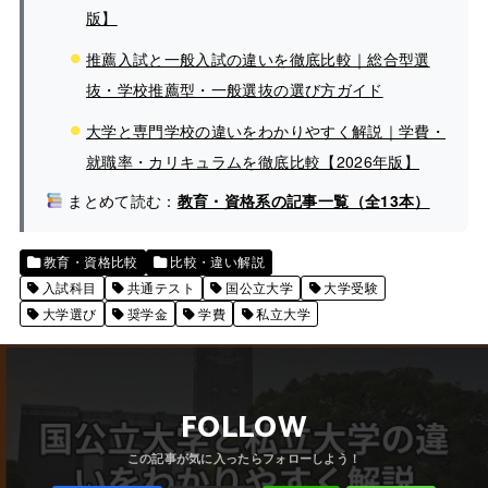
版】
推薦入試と一般入試の違いを徹底比較｜総合型選
抜・学校推薦型・一般選抜の選び方ガイド
大学と専門学校の違いをわかりやすく解説｜学費・
就職率・カリキュラムを徹底比較【2026年版】
まとめて読む：
教育・資格系の記事一覧（全13本）
教育・資格比較
比較・違い解説
入試科目
共通テスト
国公立大学
大学受験
大学選び
奨学金
学費
私立大学
FOLLOW