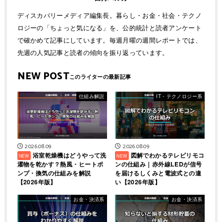
ディスカバリーメディア編集長。暮らし・お金・社会・テクノ
ロジーの「ちょっと気になる」を、公的統計と読者アンケート
で確かめて記事にしています。毎週月曜の週間レポートでは、
先週の人気記事と読者の傾向を振り返っています。
NEW POST
仕組み解説
IT・テクノロジー系
2026.08.09
2026.08.09
浴室乾燥機はどうやって洗
図解でわかるテレビリモコ
濯物を乾かす？熱風・ヒートポ
ンの仕組み｜赤外線LEDが信号
ンプ・換気の仕組みを解説
を届けるしくみと電波式との違
【2026年版】
い【2026年版】
お金・決済系
お金・決済系