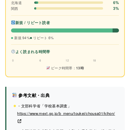
6%
北海道
3%
関西
新規 / リピート読者
新規 94%
リピート 6%
よく読まれる時間帯
0
6
12
18
ピーク時間帯：
13時
参考文献・出典
・文部科学省「学校基本調査」
https://www.mext.go.jp/b_menu/toukei/chousa01/kihon/