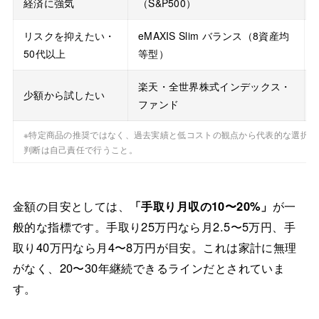
経済に強気
（S&P500）
リスクを抑えたい・
eMAXIS Slim バランス（8資産均
50代以上
等型）
楽天・全世界株式インデックス・
少額から試したい
ファンド
※特定商品の推奨ではなく、過去実績と低コストの観点から代表的な選択肢
判断は自己責任で行うこと。
金額の目安としては、
「手取り月収の10〜20%」
が一
般的な指標です。手取り25万円なら月2.5〜5万円、手
取り40万円なら月4〜8万円が目安。これは家計に無理
がなく、20〜30年継続できるラインだとされていま
す。