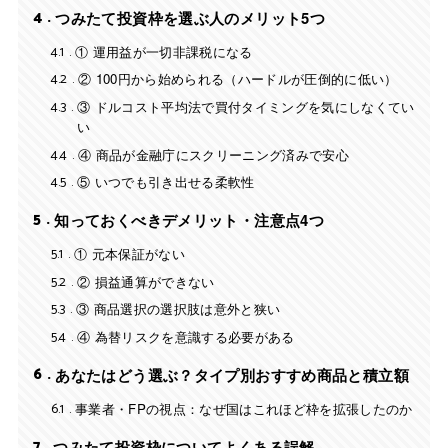
4
つみたて投資枠を選ぶ人のメリット5つ
4.1
① 運用益が一切非課税になる
4.2
② 100円から始められる（ハードルが圧倒的に低い）
4.3
③ ドルコスト平均法で買付タイミングを気にしなくてい
い
4.4
④ 商品が金融庁にスクリーニング済みで安心
4.5
⑤ いつでも引き出せる柔軟性
5
知っておくべきデメリット・注意点4つ
5.1
① 元本保証がない
5.2
② 損益通算ができない
5.3
③ 商品選択の選択肢は意外と狭い
5.4
④ 為替リスクを意識する必要がある
6
あなたはどう選ぶ？タイプ別おすすめ商品と積立額
6.1
事業者・FPの視点：なぜ国はこれほど枠を拡張したのか
7
つみたて投資枠についてよくある誤解