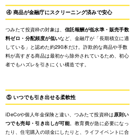
④ 商品が金融庁にスクリーニング済みで安心
つみたて投資枠の対象は、
信託報酬が低水準・販売手数
料ゼロ・分配頻度が低い
など、金融庁が「長期積立に適
している」と認めた約290本だけ。詐欺的な商品や手数
料が高すぎる商品は最初から除外されているため、初心
者でもハズレを引きにくい構造です。
⑤ いつでも引き出せる柔軟性
iDeCoや個人年金保険と違い、つみたて投資枠は
原則い
つでも売却・引き出しが可能
。教育費が急に必要になっ
たり、住宅購入の頭金にしたりと、ライフイベントに合