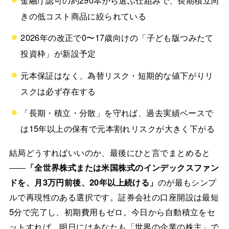
きの低コスト商品に絞られている
2026年の改正で0〜17歳向けの「子ども版つみたて
投資枠」が新設予定
元本保証はなく、為替リスク・短期的な値下がりリ
スクは必ず存在する
「長期・積立・分散」を守れば、過去実績ベースで
は15年以上の保有で元本割れリスクが大きく下がる
結局どうすればいいのか、最後にひと言でまとめると
――
「全世界株式または米国株式のインデックスファン
ドを、月3万円前後、20年以上続ける」
のが最もシンプ
ルで再現性のある選択です。証券会社の口座開設は最短
5分で完了し、初期費用もゼロ。今日から自動積立をセ
ットすれば、明日にはあなたも「世界の企業の株主」で