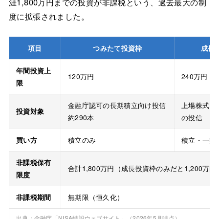
涯1,800万円までの投資が非課税という、過去最大の制
度に拡張されました。
項目
つみたて投資枠
成長
年間投資上
120万円
240万円
限
金融庁認可の長期積立向け投信
上場株式・R
投資対象
約290本
の投信
買い方
積立のみ
積立・一括
非課税保有
合計1,800万円（成長投資枠のみだと1,200万
限度
非課税期間
無期限（恒久化）
出典：金融庁「NISA特設ウェブサイト」（2026年5月時点）