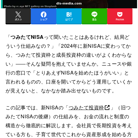
ポスト
シェア
はてブ
送る
Pocket
「
つみたてNISA
って聞いたことはあるけれど、結局ど
ういう仕組みなの？」「2024年に新NISAに変わってか
ら、つみたて投資枠と成長投資枠の違いがよくわからな
い」――そんな疑問を抱えていませんか。ニュースや銀
行の窓口で「とりあえずNISAを始めたほうがいい」と
言われるものの、口座を開いてからどう運用していくか
が見えないと、なかなか踏み出せないものです。
この記事では、新NISAの「
つみたて投資枠
」（旧つ
みたてNISAの後継）の仕組みを、お金の流れと制度の
構造から徹底的に解説します。会社員で長期投資を考え
ている方も、子育て世代でこれから資産形成を始める方