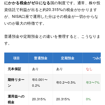
にかかる税金がゼロになる
国の制度です。通常、株や投
資信託で利益が出ると約20.315%の税金がかかります
が、NISA口座で運用した分はその税金が一切かからな
いのが最大の特徴です。
普通預金や定期預金との違いを整理すると、こうなりま
す。
項目
普通預金
定期預金
つみた
元本保証
あり
あり
なし
期待リター
年0.001〜
年0.2〜0.5%
年3〜7%（
ン
0.2%
運用益への
20.315%
20.315%
0%
税金