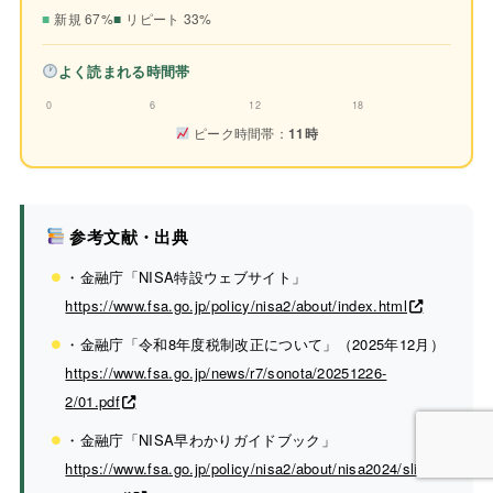
新規 67%
リピート 33%
よく読まれる時間帯
0
6
12
18
ピーク時間帯：
11時
参考文献・出典
・金融庁「NISA特設ウェブサイト」
https://www.fsa.go.jp/policy/nisa2/about/index.html
・金融庁「令和8年度税制改正について」（2025年12月）
https://www.fsa.go.jp/news/r7/sonota/20251226-
2/01.pdf
・金融庁「NISA早わかりガイドブック」
https://www.fsa.go.jp/policy/nisa2/about/nisa2024/slide_2