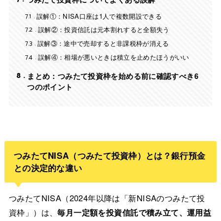
7.1
誤解①：NISA口座は1人で複数開設できる
7.2
誤解②：投資信託は元本割れすると全額失う
7.3
誤解③：途中で売却すると非課税枠が消える
7.4
誤解④：相場が悪いときは積立を止めたほうがいい
8
まとめ：つみたて投資枠を始める前に確認すべき6
つのポイント
つみたてNISA（つみたて投資枠）とは？銀行預金
との決定的な違い
つみたてNISA（2024年以降は「新NISAのつみたて投
資枠」）は、
毎月一定額を投資信託で積み立て、運用益