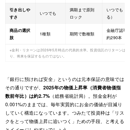
引き出しや
満期まで原則
いつでも（
いつでも
すさ
ロック
る）
商品の選択
金融庁認可
1種類
期間で数種類
肢
約290本
※金利・リターンは2026年5月時点の代表的水準。投資信託のリターンは
り、将来を保証するものではない。
「銀行に預ければ安全」というのは元本保証の意味では
その通りですが、
2025年の物価上昇率（消費者物価指
数前年比）は約2.7%
（総務省統計局）。預金金利が
0.001%のままでは、毎年実質的にお金の価値が目減り
していく構造になっています。つみたて投資枠は「リス
クをとって物価上昇に追いつく」ための手段、と考える
とイメージしやすいでしょう。