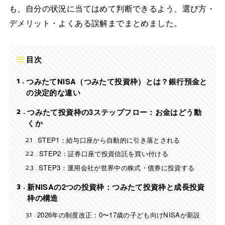
も、自分の状況に当てはめて判断できるよう、選び方・
デメリット・よくある誤解までまとめました。
目次
1
つみたてNISA（つみたて投資枠）とは？銀行預金と
の決定的な違い
2
つみたて投資枠の3ステップフロー：お金はどう動
くか
2.1
STEP1：給与口座から自動的に引き落とされる
2.2
STEP2：証券口座で投資信託を買い付ける
2.3
STEP3：運用会社が世界中の株式・債券に投資する
3
新NISAの2つの投資枠：つみたて投資枠と成長投資
枠の構造
3.1
2026年の制度改正：0〜17歳の子ども向けNISAが新設