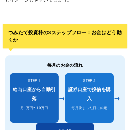
つみたて投資枠の3ステップフロー：お金はどう動
くか
毎月のお金の流れ
STEP 1
STEP 2
給与口座から自動引
証券口座で投信を購
→
→
落
入
月1万円〜10万円
毎月決まった日に約定
STEP 3