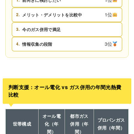
前向きに検討したい
1位
2.
メリット・デメリットを比較中
3.
今のガス併用で満足
3位
4.
情報収集の段階
判断支援：オール電化 vs ガス併用の年間光熱費
比較
オール電
都市ガス
プロパンガス
世帯構成
化（年
併用（年
併用（年間）
間）
間）