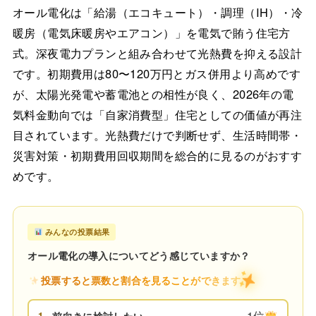
オール電化は「給湯（エコキュート）・調理（IH）・冷
暖房（電気床暖房やエアコン）」を電気で賄う住宅方
式。深夜電力プランと組み合わせて光熱費を抑える設計
です。初期費用は80〜120万円とガス併用より高めです
が、太陽光発電や蓄電池との相性が良く、2026年の電
気料金動向では「自家消費型」住宅としての価値が再注
目されています。光熱費だけで判断せず、生活時間帯・
災害対策・初期費用回収期間を総合的に見るのがおすす
めです。
みんなの投票結果
オール電化の導入についてどう感じていますか？
投票すると票数と割合を見ることができます
1位
1.