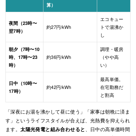
算）
エコキュー
夜間（23時〜
約27円/kWh
トで湯沸か
翌7時）
し
朝夕（7時〜10
調理・暖房
時、17時〜23
約36円/kWh
（やや高
時）
い）
最高単価。
日中（10時〜
約42円/kWh
在宅勤務だ
17時）
と割高
「深夜にお湯を沸かして昼に使う」「家事は朝晩に済ま
す」というライフスタイルが合えば、光熱費を抑えられ
ます。
太陽光発電と組み合わせると
、日中の高単価時間