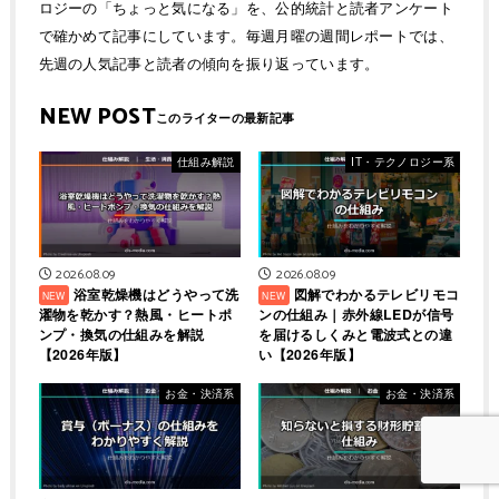
ロジーの「ちょっと気になる」を、公的統計と読者アンケート
で確かめて記事にしています。毎週月曜の週間レポートでは、
先週の人気記事と読者の傾向を振り返っています。
NEW POST
仕組み解説
IT・テクノロジー系
2026.08.09
2026.08.09
浴室乾燥機はどうやって洗
図解でわかるテレビリモコ
濯物を乾かす？熱風・ヒートポ
ンの仕組み｜赤外線LEDが信号
ンプ・換気の仕組みを解説
を届けるしくみと電波式との違
【2026年版】
い【2026年版】
お金・決済系
お金・決済系