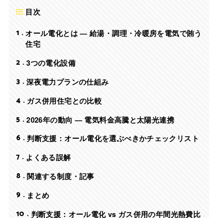
目次
1
オール電化とは — 給湯・調理・冷暖房を電気で賄う
住宅
2
3つの電化設備
3
深夜電力プランの仕組み
4
ガス併用住宅との比較
5
2026年の動向 — 電気料金高騰と太陽光連携
6
判断支援：オール電化を選ぶべきかチェックリスト
7
よくある誤解
8
関連する制度・記事
9
まとめ
10
判断支援：オール電化 vs ガス併用の年間光熱費比