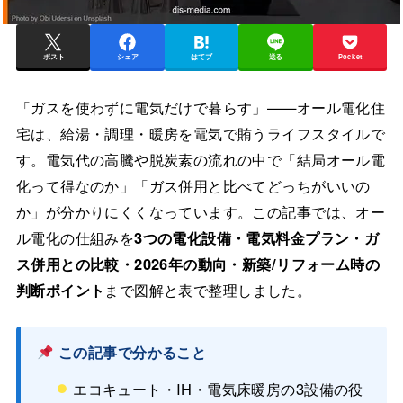
ポスト
シェア
はてブ
送る
Pocket
「ガスを使わずに電気だけで暮らす」——オール電化住
宅は、給湯・調理・暖房を電気で賄うライフスタイルで
す。電気代の高騰や脱炭素の流れの中で「結局オール電
化って得なのか」「ガス併用と比べてどっちがいいの
か」が分かりにくくなっています。この記事では、オー
ル電化の仕組みを
3つの電化設備・電気料金プラン・ガ
ス併用との比較・2026年の動向・新築/リフォーム時の
判断ポイント
まで図解と表で整理しました。
この記事で分かること
エコキュート・IH・電気床暖房の3設備の役