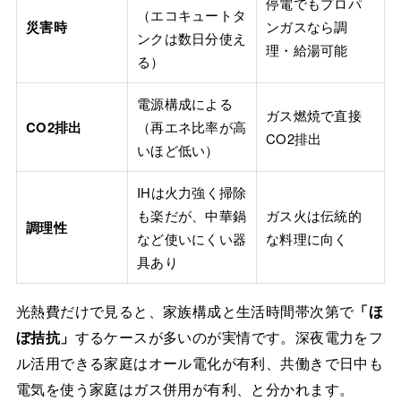
停電でもプロパ
（エコキュートタ
災害時
ンガスなら調
ンクは数日分使え
理・給湯可能
る）
電源構成による
ガス燃焼で直接
CO2排出
（再エネ比率が高
CO2排出
いほど低い）
IHは火力強く掃除
も楽だが、中華鍋
ガス火は伝統的
調理性
など使いにくい器
な料理に向く
具あり
光熱費だけで見ると、家族構成と生活時間帯次第で
「ほ
ぼ拮抗」
するケースが多いのが実情です。深夜電力をフ
ル活用できる家庭はオール電化が有利、共働きで日中も
電気を使う家庭はガス併用が有利、と分かれます。