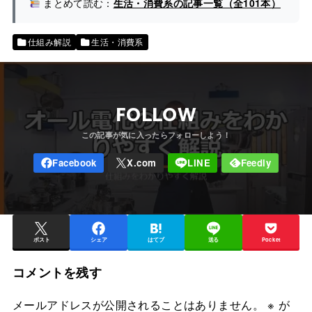
まとめて読む：
生活・消費系の記事一覧（全101本）
仕組み解説
生活・消費系
FOLLOW
ポスト
シェア
はてブ
送る
Pocket
コメントを残す
メールアドレスが公開されることはありません。
※
が