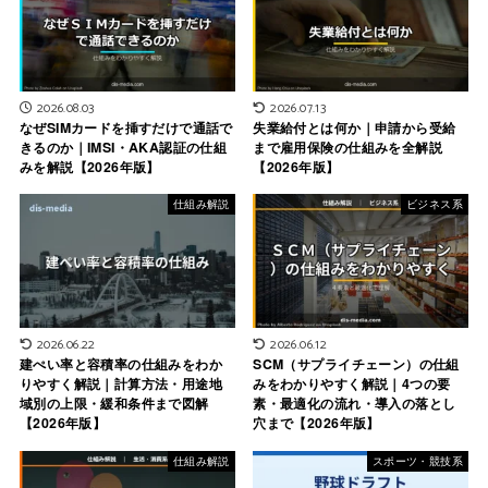
2026.08.03
2026.07.13
なぜSIMカードを挿すだけで通話で
失業給付とは何か｜申請から受給
きるのか｜IMSI・AKA認証の仕組
まで雇用保険の仕組みを全解説
みを解説【2026年版】
【2026年版】
仕組み解説
ビジネス系
2026.06.22
2026.06.12
建ぺい率と容積率の仕組みをわか
SCM（サプライチェーン）の仕組
りやすく解説｜計算方法・用途地
みをわかりやすく解説｜4つの要
域別の上限・緩和条件まで図解
素・最適化の流れ・導入の落とし
【2026年版】
穴まで【2026年版】
仕組み解説
スポーツ・競技系