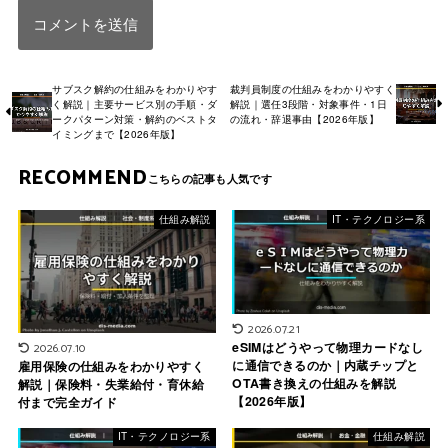
サブスク解約の仕組みをわかりやす
裁判員制度の仕組みをわかりやすく
く解説｜主要サービス別の手順・ダ
解説｜選任3段階・対象事件・1日
ークパターン対策・解約のベストタ
の流れ・辞退事由【2026年版】
イミングまで【2026年版】
RECOMMEND
仕組み解説
IT・テクノロジー系
2026.07.21
eSIMはどうやって物理カードなし
2026.07.10
に通信できるのか｜内蔵チップと
雇用保険の仕組みをわかりやすく
OTA書き換えの仕組みを解説
解説｜保険料・失業給付・育休給
【2026年版】
付まで完全ガイド
IT・テクノロジー系
仕組み解説