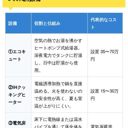
代表的なコス
設備
役割と仕組み
ト
空気の熱でお湯を沸かす
ヒートポンプ式給湯器。
①エコキ
設置 35〜70万
深夜電力でタンクに貯湯
ュート
円
し、日中は貯湯から使
用。
電磁誘導加熱で鍋を直接
②IHクッ
温める。火を使わないの
設置 15〜30万
キングヒ
で安全性が高く、夏も室
円
ーター
温が上がりにくい。
床下に電熱線または温水
③電気床
パイプを通して床全体を
電気床暖房