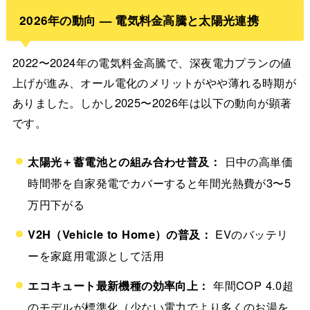
2026年の動向 — 電気料金高騰と太陽光連携
2022〜2024年の電気料金高騰で、深夜電力プランの値
上げが進み、オール電化のメリットがやや薄れる時期が
ありました。しかし2025〜2026年は以下の動向が顕著
です。
太陽光＋蓄電池との組み合わせ普及：
日中の高単価
時間帯を自家発電でカバーすると年間光熱費が3〜5
万円下がる
V2H（Vehicle to Home）の普及：
EVのバッテリ
ーを家庭用電源として活用
エコキュート最新機種の効率向上：
年間COP 4.0超
のモデルが標準化（少ない電力でより多くのお湯を