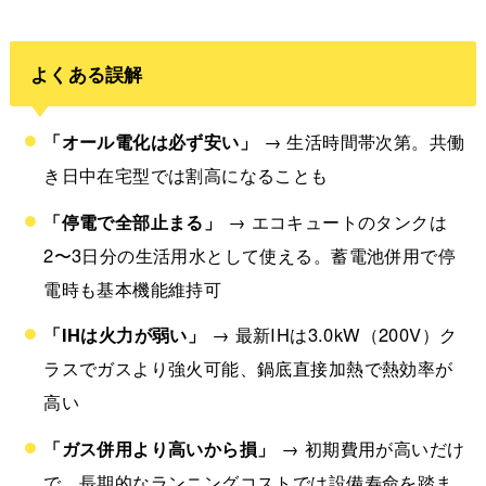
よくある誤解
「オール電化は必ず安い」
→ 生活時間帯次第。共働
き日中在宅型では割高になることも
「停電で全部止まる」
→ エコキュートのタンクは
2〜3日分の生活用水として使える。蓄電池併用で停
電時も基本機能維持可
「IHは火力が弱い」
→ 最新IHは3.0kW（200V）ク
ラスでガスより強火可能、鍋底直接加熱で熱効率が
高い
「ガス併用より高いから損」
→ 初期費用が高いだけ
で、長期的なランニングコストでは設備寿命を踏ま