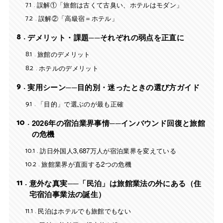
7.1
誤解①「旅館は古くて古臭い、ホテルはモダン」
7.2
誤解②「高級宿＝ホテル」
8
デメリット・課題──それぞれの弱点を正直に
8.1
旅館のデメリット
8.2
ホテルのデメリット
9
実用シーン──目的別・迷ったときの選び方ガイド
9.1
「目的」で選ぶのが最も正確
10
2026年の宿泊業界事情──インバウンド回復と旅館
の危機
10.1
訪日外国人3,687万人が宿泊業界を変えている
10.2
旅館業界が直面する2つの危機
11
意外な真実──「民泊」は旅館業法の外にある（住
宅宿泊事業法の誕生）
11.1
民泊はホテルでも旅館でもない