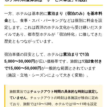
一方、ホテルは基本的に
素泊まり（宿泊のみ）を基本料
金
とし、食事・スパ・パーキングなどは個別に料金を設
定します。これは西洋のホテル文化から受け継いだスタ
イルであり、都市型ホテルが「宿泊特化」に徹してきた
歴史ともつながっています。
宿泊単価の目安として、ホテルは
素泊まりで1泊
5,000〜30,000円
が広い価格帯です。旅館は
1泊2食付き
で15,000〜50,000円
が一般的な範囲とされています
（施設・立地・シーズンによって大きく変動）。
旅館業法では
チェックアウト時間の具体的な時刻は規定し
ていません
。チェックアウトの時刻は各施設が独自に定め
ており、旅館では10〜12時、ホテルでは10〜11時を設定