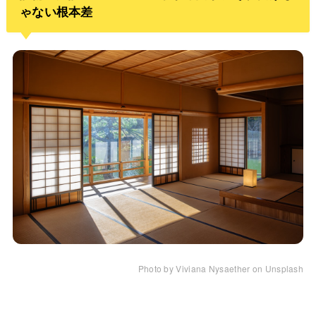
ゃない根本差
Photo by Viviana Nysaether on Unsplash