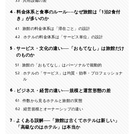
3.3
共用設備の差
4
料金体系と食事のルール──なぜ旅館は「1泊2食付
き」が多いのか
4.1
旅館の料金体系は「滞在ごと」の設計
4.2
ホテルの料金体系は「サービス単位」の設計
5
サービス・文化の違い──「おもてなし」は旅館だけ
のものか
5.1
旅館の「おもてなし」はパーソナルで能動的
5.2
ホテルの「サービス」は均質・効率・プロフェッショナ
ル
6
ビジネス・経営の違い──規模と運営形態の差
6.1
件数から見るホテルと旅館の実態
6.2
経営規模とオーナーシップの違い
7
よくある誤解──「旅館は古くてホテルは新しい」
「高級なのはホテル」は本当か