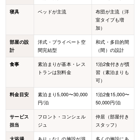
寝具
ベッドが主流
布団が主流（洋
室タイプも増
加）
部屋の設
洋式・プライベート空
和式・多目的間
計
間完結型
（間）の設計
食事
素泊まりが基本・レス
1泊2食付きが慣
トランは別料金
習（素泊まりも
可）
料金目安
素泊まり5,000〜30,000
1泊2食15,000〜
円/泊
50,000円/泊
サービス
フロント・コンシェル
仲居（部屋付き
担当
ジュ
スタッフ）
大浴場
あり・なしの施設が混
多くの施設にあ