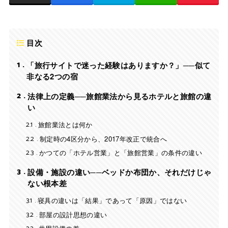
目次
1
「旅行サイトで迷った経験はありますか？」──似て
非なる2つの宿
2
法律上の定義──旅館業法から見るホテルと旅館の違
い
2.1
旅館業法とは何か
2.2
制定時の4区分から、2017年改正で統合へ
2.3
かつての「ホテル営業」と「旅館営業」の条件の違い
3
設備・施設の違い──ベッドか布団か、それだけじゃ
ない根本差
3.1
寝具の違いは「結果」であって「原因」ではない
3.2
部屋の設計思想の違い