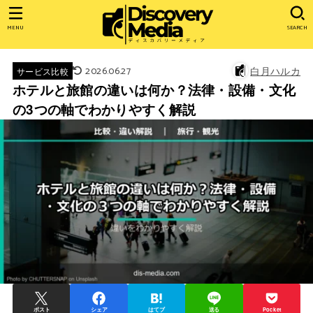
MENU
SEARCH
2026.06.27
白月ハルカ
サービス比較
ホテルと旅館の違いは何か？法律・設備・文化
の3つの軸でわかりやすく解説
ポスト
シェア
はてブ
送る
Pocket