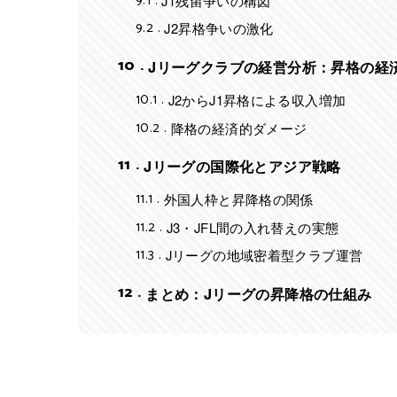
9.1
J1残留争いの構図
9.2
J2昇格争いの激化
10
Jリーグクラブの経営分析：昇格の経
10.1
J2からJ1昇格による収入増加
10.2
降格の経済的ダメージ
11
Jリーグの国際化とアジア戦略
11.1
外国人枠と昇降格の関係
11.2
J3・JFL間の入れ替えの実態
11.3
Jリーグの地域密着型クラブ運営
12
まとめ：Jリーグの昇降格の仕組み