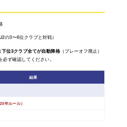
格
J2の3〜6位クラブと対戦）
は
下位3クラブ全てが自動降格
（プレーオフ廃止）
を必ず確認してください。
結果
025年ルール）