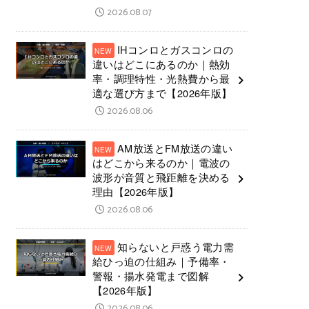
2026.08.07
IHコンロとガスコンロの
違いはどこにあるのか｜熱効
率・調理特性・光熱費から最
適な選び方まで【2026年版】
2026.08.06
AM放送とFM放送の違い
はどこから来るのか｜電波の
波形が音質と飛距離を決める
理由【2026年版】
2026.08.06
知らないと戸惑う電力需
給ひっ迫の仕組み｜予備率・
警報・揚水発電まで図解
【2026年版】
2026.08.06