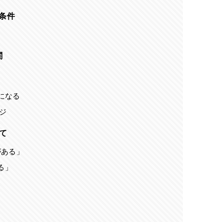
条件
関
になる
ジ
て
がある」
る」