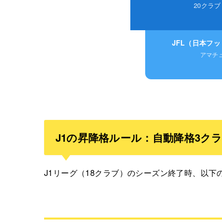
20クラブ
JFL（日本フ
アマチ
J1の昇降格ルール：自動降格3ク
J1リーグ（18クラブ）のシーズン終了時、以