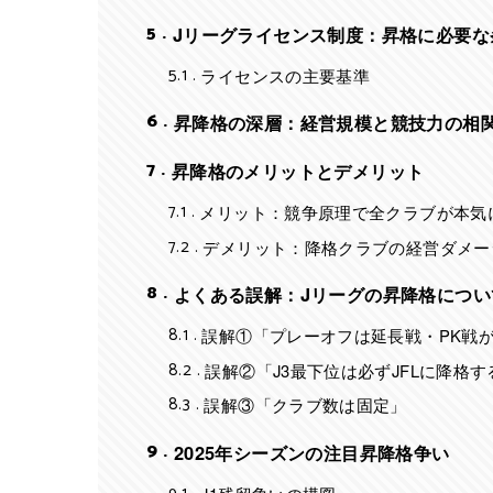
5
Jリーグライセンス制度：昇格に必要な
5.1
ライセンスの主要基準
6
昇降格の深層：経営規模と競技力の相
7
昇降格のメリットとデメリット
7.1
メリット：競争原理で全クラブが本気
7.2
デメリット：降格クラブの経営ダメー
8
よくある誤解：Jリーグの昇降格につい
8.1
誤解①「プレーオフは延長戦・PK戦
8.2
誤解②「J3最下位は必ずJFLに降格す
8.3
誤解③「クラブ数は固定」
9
2025年シーズンの注目昇降格争い