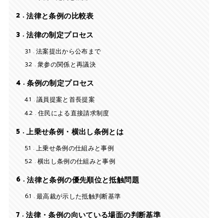
2
法律と条例の比較表
3
法律の制定プロセス
3.1
法案提出から公布まで
3.2
衆参の関係と再議決
4
条例の制定プロセス
4.1
議員提案と首長提案
4.2
住民による直接請求制度
5
上乗せ条例・横出し条例とは
5.1
上乗せ条例の仕組みと事例
5.2
横出し条例の仕組みと事例
6
法律と条例の優先順位と抵触問題
6.1
最高裁が示した抵触判断基準
7
法律・条例の向いている場面の判断基準