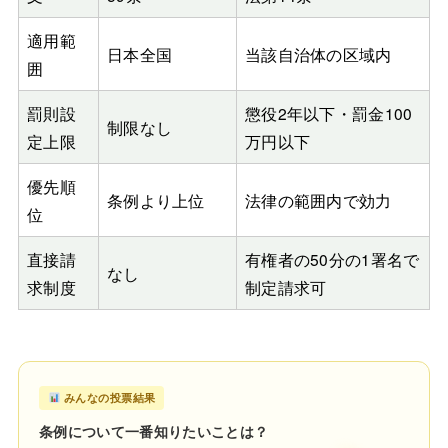
適用範
日本全国
当該自治体の区域内
囲
罰則設
懲役2年以下・罰金100
制限なし
定上限
万円以下
優先順
条例より上位
法律の範囲内で効力
位
直接請
有権者の50分の1署名で
なし
求制度
制定請求可
みんなの投票結果
条例について一番知りたいことは？