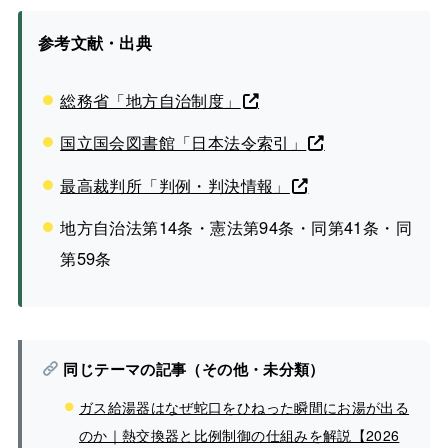
参考文献・出典
総務省「地方自治制度」
国立国会図書館「日本法令索引」
最高裁判所「判例・判決情報」
地方自治法第14条・憲法第94条・同第41条・同
第59条
同じテーマの記事（その他・未分類）
ガス給湯器はなぜ蛇口をひねった瞬間にお湯が出る
のか｜熱交換器と比例制御の仕組みを解説【2026