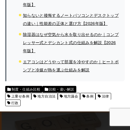
年版】
知らないと後悔するノートパソコンとデスクトップ
の違い｜性能差の正体と選び方【2026年版】
除湿器はなぜ空気から水を取り出せるのか｜コンプ
レッサー式とデシカント式の仕組みを解説【2026
年版】
エアコンはどうやって部屋を冷やすのか｜ヒートポ
ンプと冷媒が熱を運ぶ仕組みを解説
制度・仕組み比較
比較・違い解説
上乗せ条例
地方自治法
地方議会
条例
法律
行政