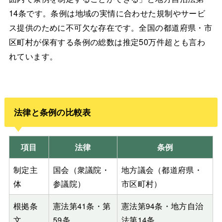
14条です。条例は地域の実情に合わせた規制やサービ
ス提供のために不可欠な存在です。全国の都道府県・市
区町村が保有する条例の総数は推定50万件超とも言わ
れています。
法律と条例の比較表
項目
法律
条例
制定主
国会（衆議院・
地方議会（都道府県・
体
参議院）
市区町村）
根拠条
憲法第41条・第
憲法第94条・地方自治
文
59条
法第14条