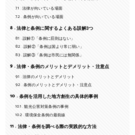
7.1
法律が向いている場面
7.2
条例が向いている場面
8
法律と条例に関するよくある誤解3つ
8.1
誤解①「条例に罰則はない」
8.2
誤解②「条例は国より常に弱い」
8.3
誤解③「条例は市民には無関係」
9
法律・条例のメリットとデメリット・注意点
9.1
法律のメリットとデメリット
9.2
条例のメリットとデメリット・注意点
10
条例を活用した地方創生の具体的事例
10.1
観光公害対策条例の事例
10.2
環境保全条例の最前線
11
法律・条例を調べる際の実践的な方法