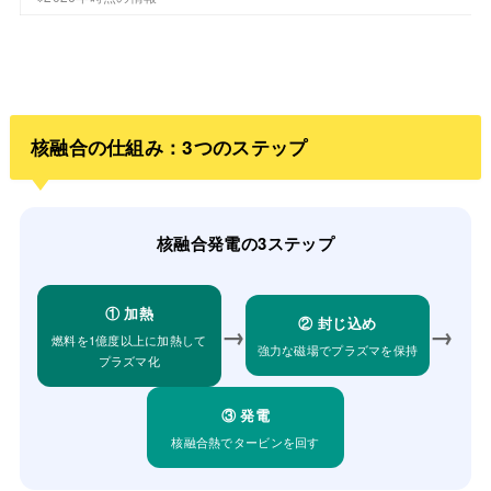
核融合の仕組み：3つのステップ
核融合発電の3ステップ
① 加熱
② 封じ込め
→
→
燃料を1億度以上に加熱して
強力な磁場でプラズマを保持
プラズマ化
③ 発電
核融合熱でタービンを回す