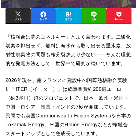
ポスト
シェア
はてブ
送る
Pocket
「核融合は夢のエネルギー」とよく言われます。二酸化
炭素を排出せず、燃料は海水から取り出せる重水素、放
射性廃棄物の問題も核分裂炉より少ない——そんな理想
的な発電方法として、世界中で研究が続いています。
2026年現在、南フランスに建設中の国際熱核融合実験
炉「ITER（イーター）」は総事業費約200億ユーロ
（約3兆円）超のプロジェクトで、日本・欧州・米国・
中国・ロシア・韓国・インドの7極が参加しています。
民間でも英国Commonwealth Fusion Systemsや日本の
Tokamak Energy、米国のHelion Energyなどが核融合
スタートアップとして急成長しています。