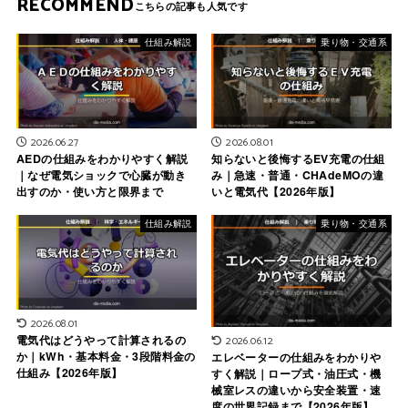
RECOMMEND
仕組み解説
乗り物・交通系
2026.06.27
2026.08.01
AEDの仕組みをわかりやすく解説
知らないと後悔するEV充電の仕組
｜なぜ電気ショックで心臓が動き
み｜急速・普通・CHAdeMOの違
出すのか・使い方と限界まで
いと電気代【2026年版】
仕組み解説
乗り物・交通系
2026.08.01
電気代はどうやって計算されるの
2026.06.12
か｜kWh・基本料金・3段階料金の
エレベーターの仕組みをわかりや
仕組み【2026年版】
すく解説｜ロープ式・油圧式・機
械室レスの違いから安全装置・速
度の世界記録まで【2026年版】