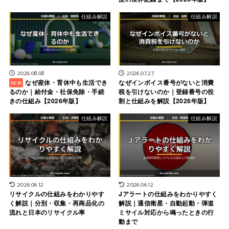
仕組み解説
仕組み解説
2026.08.08
2026.07.27
なぜ産休・育休中も生活でき
なぜインボイス番号がないと消費
るのか｜給付金・社保免除・手続
税を引けないのか｜登録番号の役
きの仕組み【2026年版】
割と仕組みを解説【2026年版】
仕組み解説
仕組み解説
2026.06.12
2026.06.12
リサイクルの仕組みをわかりやす
Jアラートの仕組みをわかりやすく
く解説｜分別・収集・再商品化の
解説｜通信衛星・自動起動・弾道
流れと日本のリサイクル率
ミサイル対応から鳴ったときの行
動まで