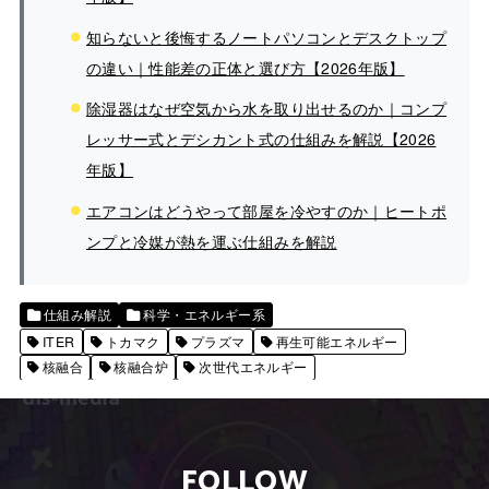
知らないと後悔するノートパソコンとデスクトップ
の違い｜性能差の正体と選び方【2026年版】
除湿器はなぜ空気から水を取り出せるのか｜コンプ
レッサー式とデシカント式の仕組みを解説【2026
年版】
エアコンはどうやって部屋を冷やすのか｜ヒートポ
ンプと冷媒が熱を運ぶ仕組みを解説
仕組み解説
科学・エネルギー系
ITER
トカマク
プラズマ
再生可能エネルギー
核融合
核融合炉
次世代エネルギー
FOLLOW