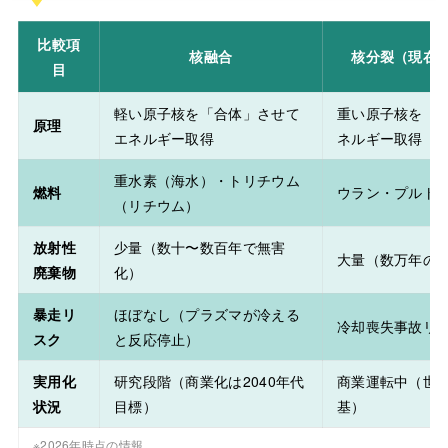
比較項
核融合
核分裂（現在
目
軽い原子核を「合体」させて
重い原子核を「
原理
エネルギー取得
ネルギー取得
重水素（海水）・トリチウム
燃料
ウラン・プルト
（リチウム）
放射性
少量（数十〜数百年で無害
大量（数万年の
廃棄物
化）
暴走リ
ほぼなし（プラズマが冷える
冷却喪失事故リ
スク
と反応停止）
実用化
研究段階（商業化は2040年代
商業運転中（世界
状況
目標）
基）
※2026年時点の情報