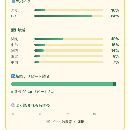
デバイス
16%
スマホ
84%
PC
🗺 地域
42%
関東
16%
中部
14%
関西
9%
東北
7%
中国
新規 / リピート読者
新規 95%
リピート 2%
よく読まれる時間帯
0
6
12
18
ピーク時間帯：
13時