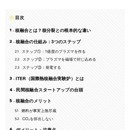
目次
1
核融合とは？核分裂との根本的な違い
2
核融合の仕組み：3つのステップ
2.1
ステップ①：1億度のプラズマを作る
2.2
ステップ②：プラズマを磁場で封じ込める
2.3
ステップ③：発電する
3
ITER（国際熱核融合実験炉）とは
4
民間核融合スタートアップの台頭
5
核融合のメリット
5.1
燃料が事実上無尽蔵
5.2
CO₂を排出しない
6
デメリット・注意点