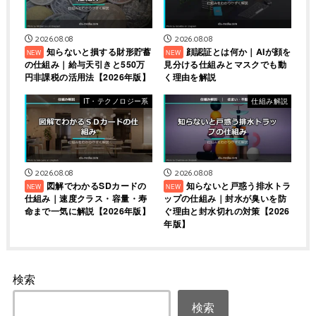
2026.08.08
2026.08.08
知らないと損する財形貯蓄
顔認証とは何か｜AIが顔を
の仕組み｜給与天引きと550万
見分ける仕組みとマスクでも動
円非課税の活用法【2026年版】
く理由を解説
IT・テクノロジー系
仕組み解説
2026.08.08
2026.08.08
図解でわかるSDカードの
知らないと戸惑う排水トラ
仕組み｜速度クラス・容量・寿
ップの仕組み｜封水が臭いを防
命まで一気に解説【2026年版】
ぐ理由と封水切れの対策【2026
年版】
検索
検索