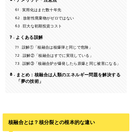
6.1
実用化はまだ数十年先
6.2
放射性廃棄物がゼロではない
6.3
巨大な初期投資コスト
7
よくある誤解
7.1
誤解①「核融合は核爆弾と同じで危険」
7.2
誤解②「核融合はすでに実現している」
7.3
誤解③「核融合炉が爆発したら原爆と同じ被害になる」
8
まとめ：核融合は人類のエネルギー問題を解決する
「夢の技術」
核融合とは？核分裂との根本的な違い