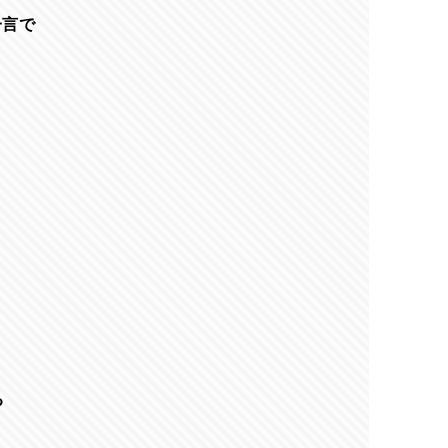
一言で
る