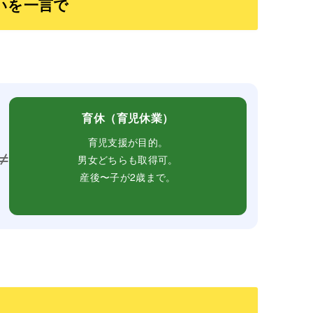
いを一言で
育休（育児休業）
育児支援が目的。
≠
男女どちらも取得可。
産後〜子が2歳まで。