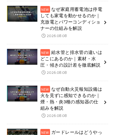
なぜ家庭用蓄電池は停電
しても家電を動かせるのか｜
充放電とパワーコンディショ
ナーの仕組みを解説
2026.08.08
給水管と排水管の違いは
どこにあるのか｜素材・水
圧・傾きの設計差を徹底解説
2026.08.08
なぜ自動火災報知設備は
火を見ずに感知できるのか｜
煙・熱・炎3種の感知器の仕
組みを解説
2026.08.08
ガードレールはどうやっ