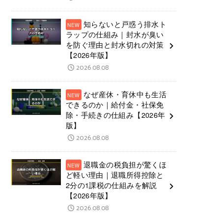
知らないと戸惑う排水ト
ラップの仕組み｜封水が臭い
を防ぐ理由と封水切れの対策
【2026年版】
2026.08.08
なぜ産休・育休中も生活
できるのか｜給付金・社保免
除・手続きの仕組み【2026年
版】
2026.08.08
退職金の税負担が驚くほ
ど軽い理由｜退職所得控除と
2分の1課税の仕組みを解説
【2026年版】
2026.08.08