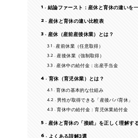
1
結論ファースト：産休と育休の違いを
2
産休と育休の違い比較表
3
産休（産前産後休業）とは？
3.1
産前休業（任意取得）
3.2
産後休業（強制取得）
3.3
産休中の給付金：出産手当金
4
育休（育児休業）とは？
4.1
育休の基本的な仕組み
4.2
男性が取得できる「産後パパ育休」
4.3
育休中の給付金：育児休業給付金
5
産休と育休の「接続」を正しく理解す
6
よくある誤解3選