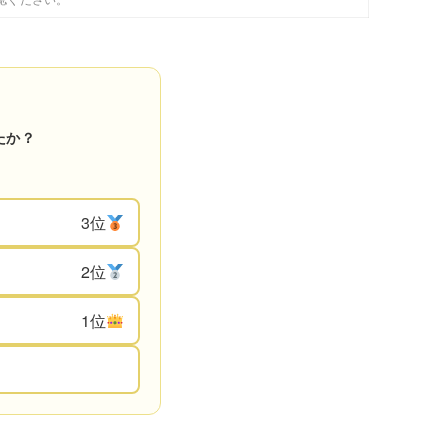
たか？
3位
2位
1位