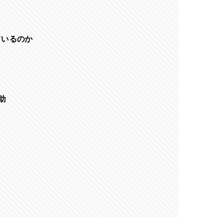
ているのか
】
助