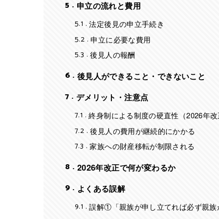
5
申立の流れと費用
5.1
法定後見の申立手続き
5.2
申立に必要な費用
5.3
後見人の報酬
6
後見人ができること・できないこと
7
デメリット・注意点
7.1
終身制による制度の硬直性（2026年
7.2
後見人の費用が継続的にかかる
7.3
家族への財産移転が制限される
8
2026年改正で何が変わるか
9
よくある誤解
9.1
誤解①「親族が申し立てれば必ず親族