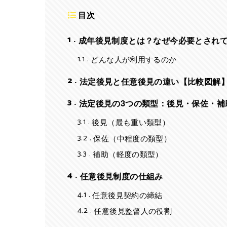
目次
1
成年後見制度とは？なぜ今必要とされ
1.1
どんな人が利用するのか
2
法定後見と任意後見の違い【比較図解
3
法定後見の3つの類型：後見・保佐・補
3.1
後見（最も重い類型）
3.2
保佐（中程度の類型）
3.3
補助（軽度の類型）
4
任意後見制度の仕組み
4.1
任意後見契約の締結
4.2
任意後見監督人の役割