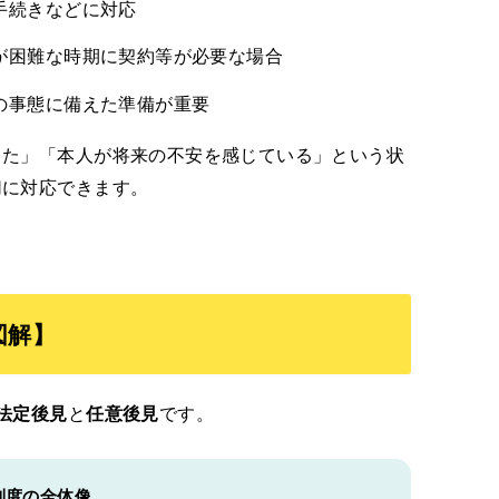
手続きなどに対応
が困難な時期に契約等が必要な場合
の事態に備えた準備が重要
きた」「本人が将来の不安を感じている」という状
切に対応できます。
図解】
法定後見
と
任意後見
です。
制度の全体像