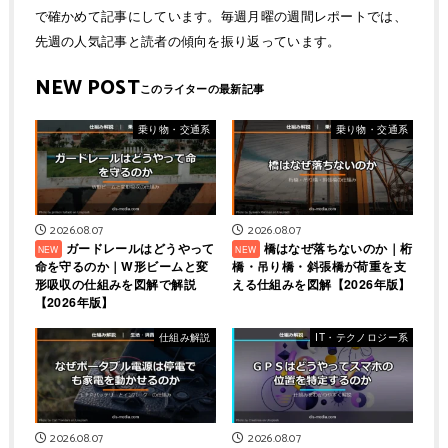
で確かめて記事にしています。毎週月曜の週間レポートでは、
先週の人気記事と読者の傾向を振り返っています。
NEW POST
乗り物・交通系
乗り物・交通系
2026.08.07
2026.08.07
ガードレールはどうやって
橋はなぜ落ちないのか｜桁
命を守るのか｜W形ビームと変
橋・吊り橋・斜張橋が荷重を支
形吸収の仕組みを図解で解説
える仕組みを図解【2026年版】
【2026年版】
仕組み解説
IT・テクノロジー系
2026.08.07
2026.08.07