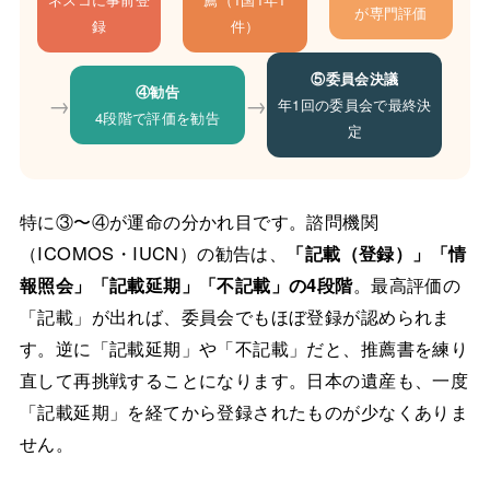
が専門評価
録
件）
⑤委員会決議
④勧告
→
→
年1回の委員会で最終決
4段階で評価を勧告
定
特に③〜④が運命の分かれ目です。諮問機関
（ICOMOS・IUCN）の勧告は、
「記載（登録）」「情
報照会」「記載延期」「不記載」の4段階
。最高評価の
「記載」が出れば、委員会でもほぼ登録が認められま
す。逆に「記載延期」や「不記載」だと、推薦書を練り
直して再挑戦することになります。日本の遺産も、一度
「記載延期」を経てから登録されたものが少なくありま
せん。