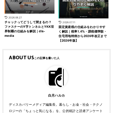
2026.06.27
チャックってどうして閉まるの？
2026.07.11
ファスナーのY字トンネルとYKK世
固定資産税の仕組みをわかりやす
界制覇の仕組みを解説｜dis-
く解説｜税率1.4%・課税標準額・
media
住宅用地特例から2026年改正まで
【2026年版】
ABOUT US
白月ハルカ
ディスカバリーメディア編集長。暮らし・お金・社会・テクノ
ロジーの「ちょっと気になる」を、公的統計と読者アンケート