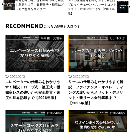
｜鳥居と山門・参拝作法・初詣はど
ブロックチェーン・スマートコント
っち？意外な歴史まで
ラクト・取引フローまで【2026年
版】
RECOMMEND
乗り物・交通系
ビジネス系
2026.06.12
2026.07.02
エレベーターの仕組みをわかりや
リースの仕組みをわかりやすく解
すく解説｜ロープ式・油圧式・機
説｜ファイナンス・オペレーティ
械室レスの違いから安全装置・速
ングの違いからメリット・デメリ
度の世界記録まで【2026年版】
ット・新リース会計基準まで
【2026年版】
仕組み解説
仕組み解説