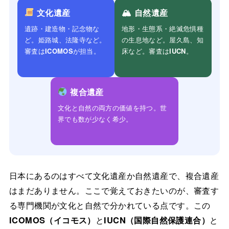
文化遺産
🏔 自然遺産
遺跡・建造物・記念物な
地形・生態系・絶滅危惧種
ど。姫路城、法隆寺など。
の生息地など。屋久島、知
審査は
ICOMOS
が担当。
床など。審査は
IUCN
。
複合遺産
文化と自然の両方の価値を持つ。世
界でも数が少なく希少。
日本にあるのはすべて文化遺産か自然遺産で、複合遺産
はまだありません。ここで覚えておきたいのが、審査す
る専門機関が文化と自然で分かれている点です。この
ICOMOS（イコモス）
と
IUCN（国際自然保護連合）
と