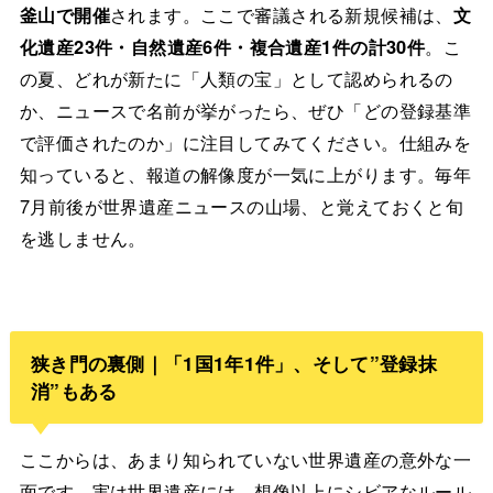
釜山で開催
されます。ここで審議される新規候補は、
文
化遺産23件・自然遺産6件・複合遺産1件の計30件
。こ
の夏、どれが新たに「人類の宝」として認められるの
か、ニュースで名前が挙がったら、ぜひ「どの登録基準
で評価されたのか」に注目してみてください。仕組みを
知っていると、報道の解像度が一気に上がります。毎年
7月前後が世界遺産ニュースの山場、と覚えておくと旬
を逃しません。
狭き門の裏側｜「1国1年1件」、そして”登録抹
消”もある
ここからは、あまり知られていない世界遺産の意外な一
面です。実は世界遺産には、想像以上にシビアなルール