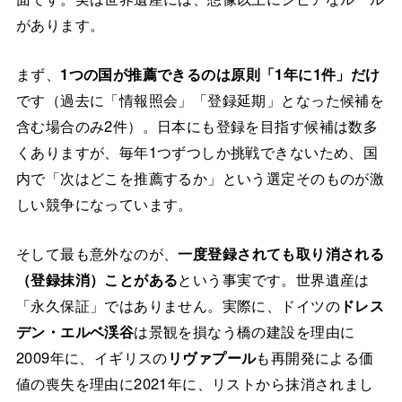
があります。
まず、
1つの国が推薦できるのは原則「1年に1件」だけ
です（過去に「情報照会」「登録延期」となった候補を
含む場合のみ2件）。日本にも登録を目指す候補は数多
くありますが、毎年1つずつしか挑戦できないため、国
内で「次はどこを推薦するか」という選定そのものが激
しい競争になっています。
そして最も意外なのが、
一度登録されても取り消される
（登録抹消）ことがある
という事実です。世界遺産は
「永久保証」ではありません。実際に、ドイツの
ドレス
デン・エルベ渓谷
は景観を損なう橋の建設を理由に
2009年に、イギリスの
リヴァプール
も再開発による価
値の喪失を理由に2021年に、リストから抹消されまし