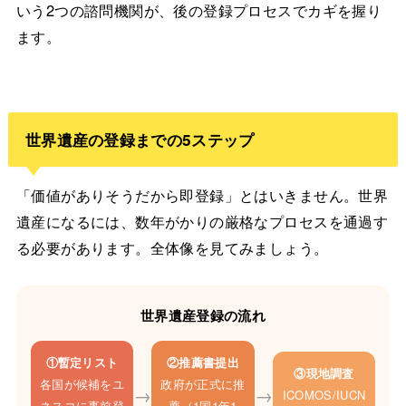
いう2つの諮問機関が、後の登録プロセスでカギを握り
ます。
世界遺産の登録までの5ステップ
「価値がありそうだから即登録」とはいきません。世界
遺産になるには、数年がかりの厳格なプロセスを通過す
る必要があります。全体像を見てみましょう。
世界遺産登録の流れ
①暫定リスト
②推薦書提出
③現地調査
各国が候補をユ
政府が正式に推
→
→
ICOMOS/IUCN
ネスコに事前登
薦（1国1年1