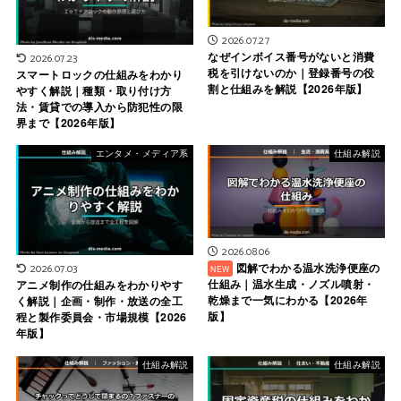
2026.07.27
なぜインボイス番号がないと消費
2026.07.23
税を引けないのか｜登録番号の役
スマートロックの仕組みをわかり
割と仕組みを解説【2026年版】
やすく解説｜種類・取り付け方
法・賃貸での導入から防犯性の限
界まで【2026年版】
エンタメ・メディア系
仕組み解説
2026.08.06
図解でわかる温水洗浄便座の
2026.07.03
仕組み｜温水生成・ノズル噴射・
アニメ制作の仕組みをわかりやす
乾燥まで一気にわかる【2026年
く解説｜企画・制作・放送の全工
版】
程と製作委員会・市場規模【2026
年版】
仕組み解説
仕組み解説