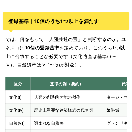
登録基準｜10個のうち1つ以上を満たす
では、何をもって「人類共通の宝」と判断するのか。ユ
ネスコは
10個の登録基準
を定めており、このうち
1つ以
上
に合致することが必要です（文化遺産は基準(i)〜
(vi)、自然遺産は(vii)〜(x)が対象）。
区分
基準の例（要約）
代表
文化(i)
人類の創造的才能の傑作
タージ・マハ
文化(iv)
歴史上重要な建築様式の代表例
姫路城
自然(vii)
類まれな自然美
グランドキャ