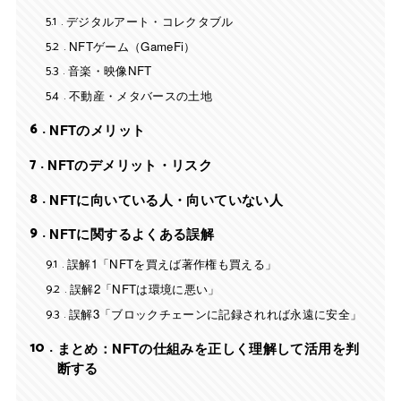
5.1
デジタルアート・コレクタブル
5.2
NFTゲーム（GameFi）
5.3
音楽・映像NFT
5.4
不動産・メタバースの土地
6
NFTのメリット
7
NFTのデメリット・リスク
8
NFTに向いている人・向いていない人
9
NFTに関するよくある誤解
9.1
誤解1「NFTを買えば著作権も買える」
9.2
誤解2「NFTは環境に悪い」
9.3
誤解3「ブロックチェーンに記録されれば永遠に安全」
10
まとめ：NFTの仕組みを正しく理解して活用を判
断する