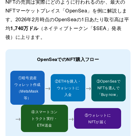
NFTの売買は実際にどのように行われるのか、最大の
NFTマーケットプレイス「OpenSea」を例に解説しま
す。2026年2月時点のOpenSeaの1日あたり取引高は平
均
1,740万ドル
（ネイティブトークン「$SEA」発表
後）に上ります。
OpenSeaでのNFT購入フロー
①暗号資産
②ETHを購入・
③OpenSeaで
ウォレット作成
→
→
ウォレットに
NFTを選んで
（MetaMask
入金
「Buy now」
等）
④スマートコン
⑤ウォレットに
→
→
トラクト実行・
NFTが届く
ETH送金