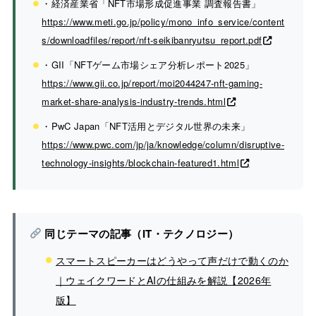
・経済産業省「NFT市場形成促進事業 調査報告書」
https://www.meti.go.jp/policy/mono_info_service/content
s/downloadfiles/report/nft-seikibanryutsu_report.pdf
・GII「NFTゲーム市場シェア分析レポート2025」
https://www.gii.co.jp/report/moi2044247-nft-gaming-
market-share-analysis-industry-trends.html
・PwC Japan「NFT活用とデジタル世界の未来」
https://www.pwc.com/jp/ja/knowledge/column/disruptive-
technology-insights/blockchain-featured1.html
同じテーマの記事（IT・テクノロジー）
スマートスピーカーはどうやって声だけで動くのか
｜ウェイクワードとAIの仕組みを解説【2026年
版】