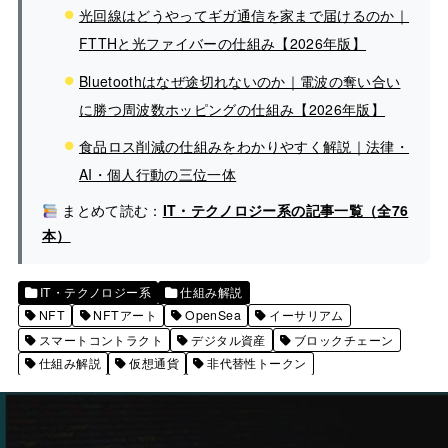
光回線はどうやってギガ通信を家まで届けるのか｜
FTTHと光ファイバーの仕組み【2026年版】
Bluetoothはなぜ途切れないのか｜電波の奪い合い
に勝つ周波数ホッピングの仕組み【2026年版】
食品ロス削減の仕組みをわかりやすく解説｜法律・
AI・個人行動の三位一体
まとめて読む：
IT・テクノロジー系の記事一覧（全76
本）
IT・テクノロジー系
仕組み解説
NFT
NFTアート
OpenSea
イーサリアム
スマートコントラクト
デジタル資産
ブロックチェーン
仕組み解説
仮想通貨
非代替性トークン