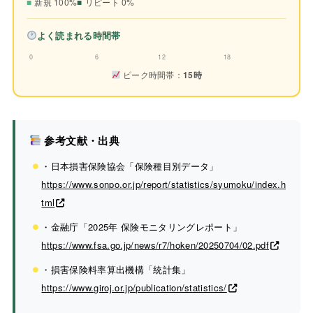
新規 100%
リピート 0%
よく読まれる時間帯
0
6
12
18
ピーク時間帯：
15時
参考文献・出典
・日本損害保険協会「保険種目別データ」
https://www.sonpo.or.jp/report/statistics/syumoku/index.h
tml
・金融庁「2025年 保険モニタリングレポート」
https://www.fsa.go.jp/news/r7/hoken/20250704/02.pdf
・損害保険料率算出機構「統計集」
https://www.giroj.or.jp/publication/statistics/