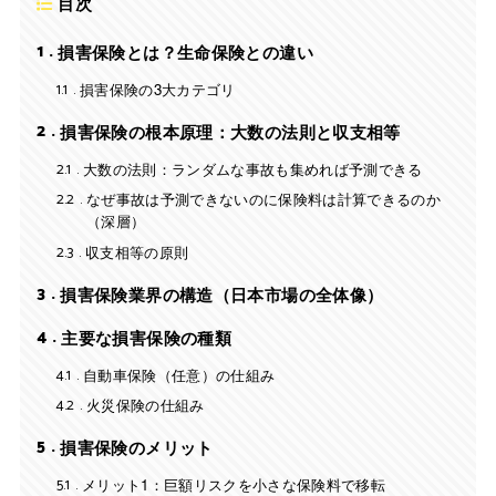
目次
1
損害保険とは？生命保険との違い
1.1
損害保険の3大カテゴリ
2
損害保険の根本原理：大数の法則と収支相等
2.1
大数の法則：ランダムな事故も集めれば予測できる
2.2
なぜ事故は予測できないのに保険料は計算できるのか
（深層）
2.3
収支相等の原則
3
損害保険業界の構造（日本市場の全体像）
4
主要な損害保険の種類
4.1
自動車保険（任意）の仕組み
4.2
火災保険の仕組み
5
損害保険のメリット
5.1
メリット1：巨額リスクを小さな保険料で移転