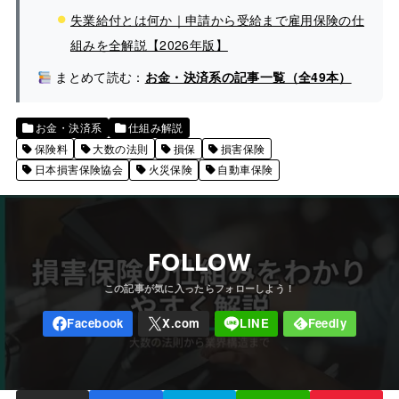
失業給付とは何か｜申請から受給まで雇用保険の仕
組みを全解説【2026年版】
まとめて読む：
お金・決済系の記事一覧（全49本）
お金・決済系
仕組み解説
保険料
大数の法則
損保
損害保険
日本損害保険協会
火災保険
自動車保険
FOLLOW