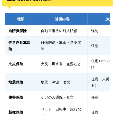
種類
補償内容
加入
自賠責保険
自動車事故の対人賠償
強制
任意自動車保
対物賠償・車両・搭乗者
任意
険
等
住宅ローン利
火災保険
火災・風水害・盗難など
須
任意（火災保
地震保険
地震・津波・噴火
ト）
傷害保険
ケガの入通院・死亡
任意
ペット・自転車・旅行な
新種保険
任意