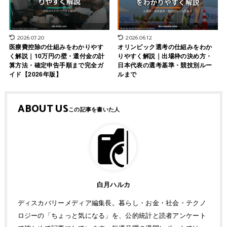
2026.07.20
2026.06.12
医療費控除の仕組みをわかりやす
オリンピック選考の仕組みをわか
く解説｜10万円の壁・還付金の計
りやすく解説｜出場枠の決め方・
算方法・確定申告手順まで完全ガ
日本代表の選考基準・競技別ルー
イド【2026年版】
ルまで
ABOUT US
白月ハルカ
ディスカバリーメディア編集長。暮らし・お金・社会・テクノ
ロジーの「ちょっと気になる」を、公的統計と読者アンケート