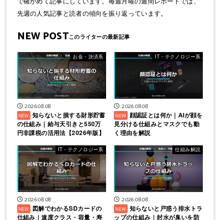
で確かめて記事にしています。毎週月曜の週間レポートでは、
先週の人気記事と読者の傾向を振り返っています。
NEW POST
お金・決済系
IT・テクノロジー系
2026.08.08
2026.08.08
知らないと損する財形貯蓄
顔認証とは何か｜AIが顔を
の仕組み｜給与天引きと550万
見分ける仕組みとマスクでも動
円非課税の活用法【2026年版】
く理由を解説
IT・テクノロジー系
仕組み解説
2026.08.08
2026.08.08
図解でわかるSDカードの
知らないと戸惑う排水トラ
仕組み｜速度クラス・容量・寿
ップの仕組み｜封水が臭いを防