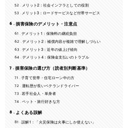
5.2
メリット2：社会インフラとしての役割
5.3
メリット3：ロードサービスなど付帯サービス
6
損害保険のデメリット・注意点
6.1
デメリット1：保険料の継続負担
6.2
デメリット2：補償内容が複雑で理解しづらい
6.3
デメリット3：近年の値上げ傾向
6.4
デメリット4：保険金支払いのトラブル
7
損害保険の選び方（読者別判断基準）
7.1
子育て世帯・住宅ローン中の方
7.2
運転歴が長いベテランドライバー
7.3
若手社会人・単身者
7.4
ペット・旅行好きな方
8
よくある誤解
8.1
誤解1：「火災保険は火事にしか使えない」