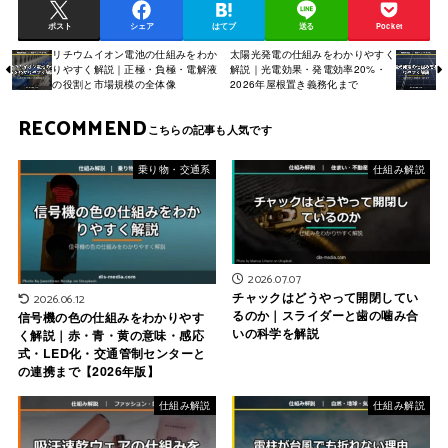
ポスト
シェア
はてブ
送る
Pocket
リチウムイオン電池の仕組みをわか
太陽光発電の仕組みをわかりやすく
りやすく解説｜正極・負極・電解液
解説｜光電効果・発電効率20%・
の役割と市場規模の全体像
2026年屋根置き義務化まで
RECOMMEND
乗り物・交通系
仕組み解説
2026.07.07
チャックはどうやって開閉してい
2026.06.12
るのか｜スライダーと歯の噛み合
信号機の色の仕組みをわかりやす
いの科学を解説
く解説｜赤・青・黄の意味・感応
式・LED化・交通管制センターと
の連携まで【2026年版】
仕組み解説
仕組み解説