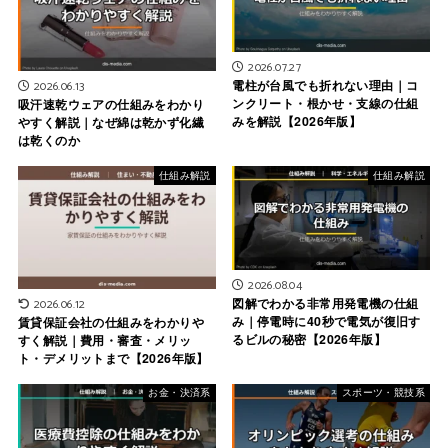
2026.07.27
電柱が台風でも折れない理由｜コ
2026.06.13
ンクリート・根かせ・支線の仕組
吸汗速乾ウェアの仕組みをわかり
みを解説【2026年版】
やすく解説｜なぜ綿は乾かず化繊
は乾くのか
仕組み解説
仕組み解説
2026.08.04
図解でわかる非常用発電機の仕組
2026.06.12
み｜停電時に40秒で電気が復旧す
賃貸保証会社の仕組みをわかりや
るビルの秘密【2026年版】
すく解説｜費用・審査・メリッ
ト・デメリットまで【2026年版】
お金・決済系
スポーツ・競技系