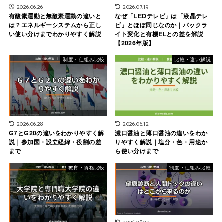
2026.06.26
2026.07.19
有酸素運動と無酸素運動の違いと
なぜ「LEDテレビ」は「液晶テレ
は？エネルギーシステムから正し
ビ」とほぼ同じなのか｜バックラ
い使い分けまでわかりやすく解説
イト変化と有機ELとの差を解説
【2026年版】
制度・仕組み比較
比較・違い解説
2026.06.28
2026.06.12
G7とG20の違いをわかりやすく解
濃口醤油と薄口醤油の違いをわか
説｜参加国・設立経緯・役割の差
りやすく解説｜塩分・色・用途か
まで
ら使い分けまで
教育・資格比較
制度・仕組み比較