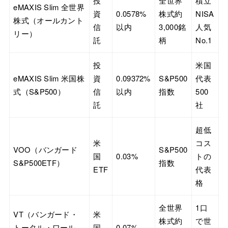
投
全世界
積立
eMAXIS Slim 全世界
資
0.0578%
株式約
NISA
株式（オールカント
信
以内
3,000銘
人気
リー）
託
柄
No.1
投
米国
eMAXIS Slim 米国株
資
0.09372%
S&P500
代表
式（S&P500）
信
以内
指数
500
託
社
超低
米
コス
VOO（バンガード
S&P500
国
0.03%
トの
S&P500ETF）
指数
ETF
代表
格
全世界
1口
VT（バンガード・
米
株式約
で世
トータル・ワール
国
0.07%