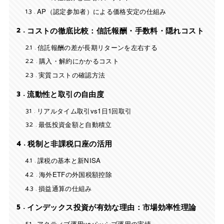
1.3
AP（認定参加者）による価格安定の仕組み
2
コストの徹底比較：信託報酬・手数料・隠れコスト
2.1
信託報酬の差が長期リターンを左右する
2.2
購入・解約にかかるコスト
2.3
実質コストの確認方法
3
流動性と取引の自由度
3.1
リアルタイム取引vs1日1回取引
3.2
最低投資金額と自動積立
4
税制と非課税口座の活用
4.1
課税の基本と新NISA
4.2
海外ETFの外国税額控除
4.3
損益通算の仕組み
5
インデックス投資が有効な理由：市場効率性理論
アクティブ運用vsパッシブ運用の実績