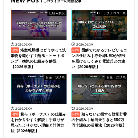
NEW POST
仕組み解説
IT・テクノロジー系
2026.08.09
2026.08.09
浴室乾燥機はどうやって洗
図解でわかるテレビリモコ
濯物を乾かす？熱風・ヒートポ
ンの仕組み｜赤外線LEDが信号
ンプ・換気の仕組みを解説
を届けるしくみと電波式との違
【2026年版】
い【2026年版】
お金・決済系
お金・決済系
2026.08.09
2026.08.09
賞与（ボーナス）の仕組み
知らないと損する財形貯蓄
をわかりやすく解説｜手取りが
の仕組み｜給与天引きと550万
思ったより少ない理由と計算方
円非課税の活用法【2026年版】
法【2026年版】