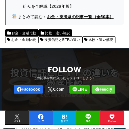
組みを全解説【2026年版】
まとめて読む：
お金・決済系の記事一覧（全50本）
お金・金融比較
比較・違い解説
お金・金融比較
投資信託とETFの違い
比較・違い解説
FOLLOW
ポスト
シェア
はてブ
送る
Pocket