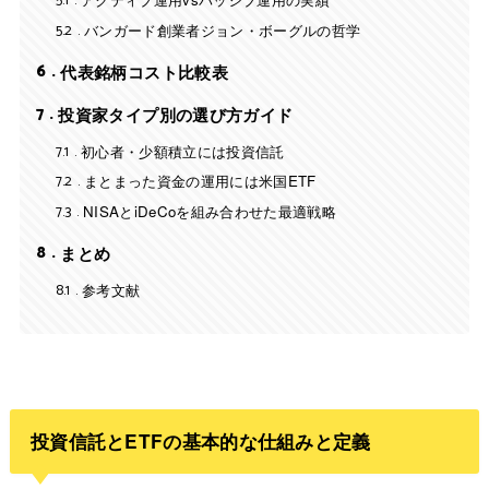
5.1
5.2
バンガード創業者ジョン・ボーグルの哲学
6
代表銘柄コスト比較表
7
投資家タイプ別の選び方ガイド
7.1
初心者・少額積立には投資信託
7.2
まとまった資金の運用には米国ETF
7.3
NISAとiDeCoを組み合わせた最適戦略
8
まとめ
8.1
参考文献
投資信託とETFの基本的な仕組みと定義