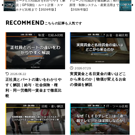
カーナビの仕組みをわかりやすく解
ドローンの仕組みを徹底解説｜飛行
説｜GPS測位・ルート計算・スマ
原理・制御システム・産業活用まで
ホナビ比較まで【2026年版】
【2026年版】
RECOMMEND
制度・仕組み比較
お金・金融比較
2026.07.29
実質賃金と名目賃金の違いはどこ
2026.06.22
から来るのか｜物価が変えるお金
正社員とパートの違いをわかりや
の価値を解説
すく解説｜給与・社会保険・権
利・同一労働同一賃金まで徹底比
較
比較・違い解説
IT・ツール比較