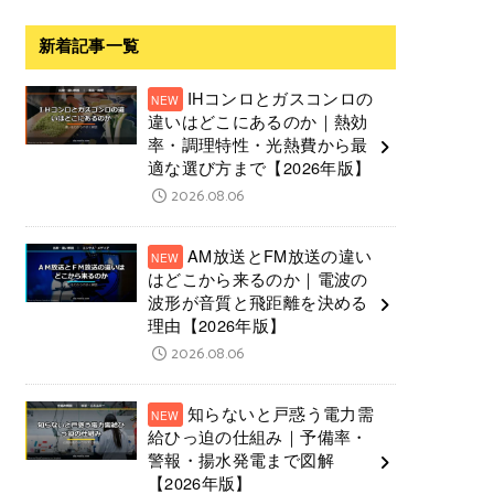
新着記事一覧
IHコンロとガスコンロの
違いはどこにあるのか｜熱効
率・調理特性・光熱費から最
適な選び方まで【2026年版】
2026.08.06
AM放送とFM放送の違い
はどこから来るのか｜電波の
波形が音質と飛距離を決める
理由【2026年版】
2026.08.06
知らないと戸惑う電力需
給ひっ迫の仕組み｜予備率・
警報・揚水発電まで図解
【2026年版】