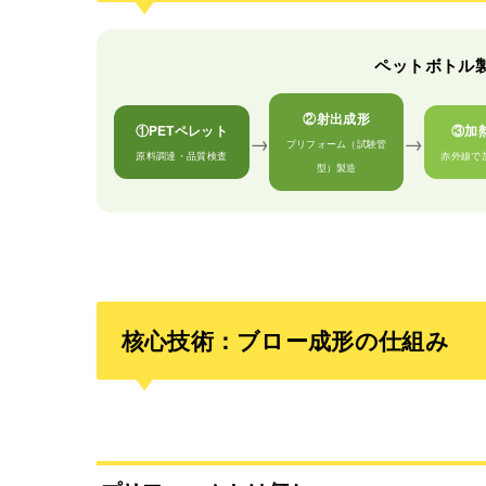
ペットボトル
②射出成形
①PETペレット
③加
→
→
プリフォーム（試験管
原料調達・品質検査
赤外線で
型）製造
核心技術：ブロー成形の仕組み