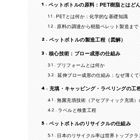
1
ペットボトルの原料：PET樹脂とはど
1.1
PETとは何か：化学的な基礎知識
1.2
原料の調達から樹脂ペレット製造まで
2
ペットボトルの製造工程（図解）
3
核心技術：ブロー成形の仕組み
3.1
プリフォームとは何か
3.2
延伸ブロー成形の仕組み：なぜ薄くて
4
充填・キャッピング・ラベリングの工
4.1
無菌充填技術（アセプティック充填）
4.2
ラベルと検査工程
5
ペットボトルのリサイクルの仕組み
5.1
日本のリサイクル率は世界トップクラ