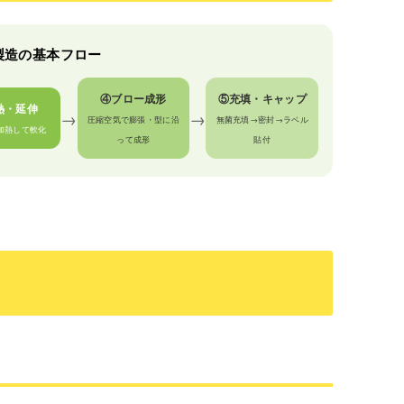
製造の基本フロー
④ブロー成形
⑤充填・キャップ
熱・延伸
→
→
圧縮空気で膨張・型に沿
無菌充填→密封→ラベル
加熱して軟化
って成形
貼付