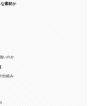
んな素材か
強いのか
程
の仕組み
ス