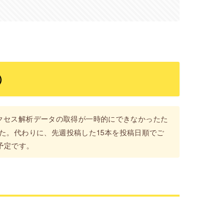
）
クセス解析データの取得が一時的にできなかったた
した。代わりに、先週投稿した15本を投稿日順でご
予定です。