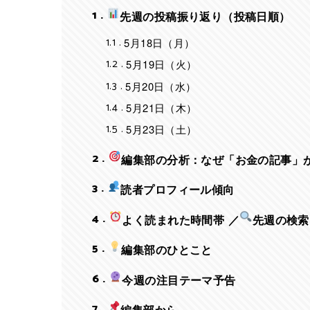
1
先週の投稿振り返り（投稿日順）
1.1
5月18日（月）
1.2
5月19日（火）
1.3
5月20日（水）
1.4
5月21日（木）
1.5
5月23日（土）
2
編集部の分析：なぜ「お金の記事」
3
読者プロフィール傾向
4
よく読まれた時間帯 ／
先週の検索
5
編集部のひとこと
6
今週の注目テーマ予告
7
編集部から