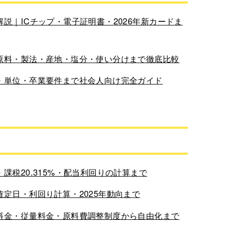
説｜ICチップ・電子証明書・2026年新カードま
原料・製法・産地・塩分・使い分けまで徹底比較
・単位・卒業要件まで社会人向け完全ガイド
税20.315%・配当利回りの計算まで
定日・利回り計算・2025年動向まで
料金・従量料金・原料費調整制度から自由化まで