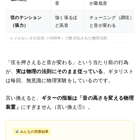
音
が最低音
弦のテンション
強く張るほ
チューニング（調弦）で
（張力）
ど高音
と音が変わる
※ メルセンヌの法則（1636年）で数式化された物理法則
「弦を押さえると音が変わる」という当たり前の行為
が、
実は物理の法則にそのまま従っている
。ギタリスト
は毎回、無意識に物理実験をしているのです。
言い換えると、
ギターの指板は「音の高さを変える物理
装置」
にすぎません（言い換え①）。
みんなの投票結果