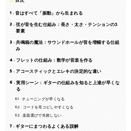
目次
1
音はすべて「振動」から生まれる
2
弦が音を生む仕組み：長さ・太さ・テンションの3
要素
3
共鳴箱の魔法：サウンドホールが音を増幅する仕組
み
4
フレットの仕組み：数学が音楽を作る
5
アコースティックとエレキの決定的な違い
6
実用シーン：ギターの仕組みを知ると上達が早くな
る
6.1
チューニングが早くなる
6.2
コードを耳コピしやすくなる
6.3
楽器選びで失敗しない
7
ギターにまつわるよくある誤解