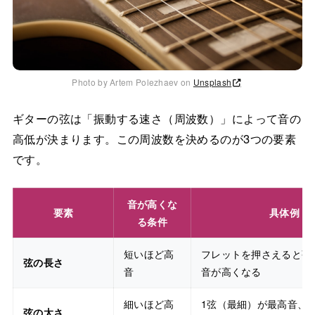
Photo by Artem Polezhaev on
Unsplash
ギターの弦は「振動する速さ（周波数）」によって音の
高低が決まります。この周波数を決めるのが3つの要素
です。
音が高くな
要素
具体例
る条件
短いほど高
フレットを押さえると弦
弦の長さ
音
音が高くなる
細いほど高
1弦（最細）が最高音、
弦の太さ