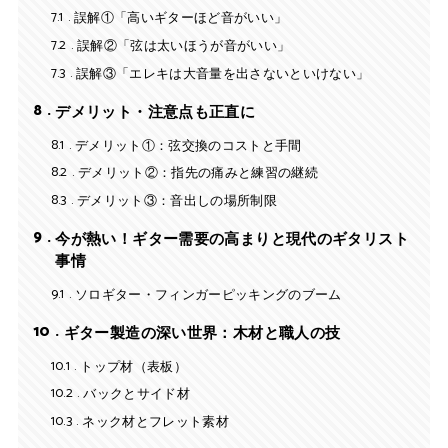
7.1
誤解①「高いギターほど音がいい」
7.2
誤解②「弦は太いほうが音がいい」
7.3
誤解③「エレキは大音量を出さないといけない」
8
デメリット・注意点も正直に
8.1
デメリット①：弦交換のコストと手間
8.2
デメリット②：指先の痛みと練習の継続
8.3
デメリット③：音出しの場所制限
9
今が熱い！ギター需要の高まりと現代のギタリスト
事情
9.1
ソロギター・フィンガーピッキングのブーム
10
ギター製造の深い世界：木材と職人の技
10.1
トップ材（表板）
10.2
バックとサイド材
10.3
ネック材とフレット素材