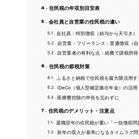
4
住民税の年収別目安表
5
会社員と自営業の住民税の違い
5.1
会社員：特別徴収（給与から天引き）
5.2
自営業・フリーランス：普通徴収（自
5.3
自営業者の有利な点：経費で課税所得
6
住民税の節税対策
6.1
ふるさと納税で住民税を最大限活用す
6.2
iDeCo（個人型確定拠出年金）の活用
6.3
医療費控除の申告を忘れずに
7
住民税のデメリット・注意点
7.1
退職翌年の住民税が重い「一括徴収問
7.2
前年の収入が基準になるタイムラグ問