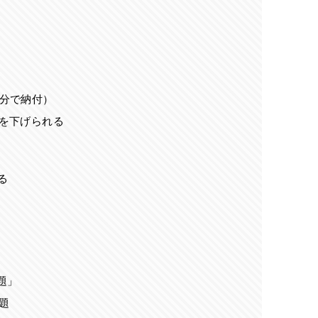
分で納付）
を下げられる
る
題」
題