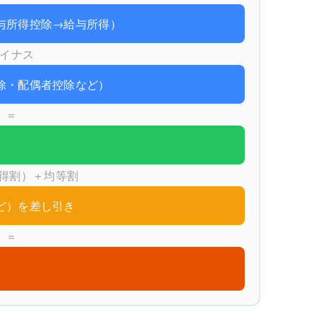
与所得控除→給与所得）
マイナス
除・配偶者控除など）
 ＝
所得割）＋均等割
ど）を差し引き
 ＝