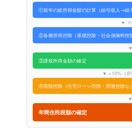
①前年の総所得金額の計算（給与収入→給
▼ 
②各種所得控除（基礎控除・社会保険料控
▼
③課税所得金額の確定
▼ ×10%（
④税額控除（住宅ローン控除・調整控除な
▼
年間住民税額の確定