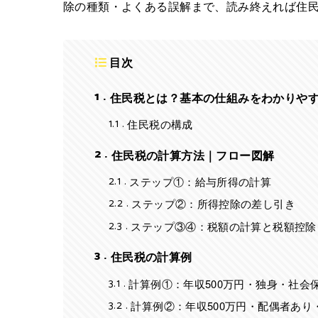
除の種類・よくある誤解まで、読み終えれば住
目次
1
住民税とは？基本の仕組みをわかりや
1.1
住民税の構成
2
住民税の計算方法｜フロー図解
2.1
ステップ①：給与所得の計算
2.2
ステップ②：所得控除の差し引き
2.3
ステップ③④：税額の計算と税額控除
3
住民税の計算例
3.1
計算例①：年収500万円・独身・社会保
3.2
計算例②：年収500万円・配偶者あり