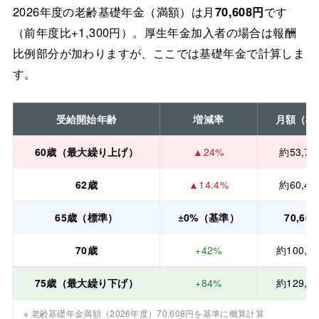
2026年度の老齢基礎年金（満額）は月
70,608円
です
（前年度比+1,300円）。厚生年金加入者の場合は報酬
比例部分が加わりますが、ここでは基礎年金で計算しま
す。
受給開始年齢
増減率
月額（概
60歳（最大繰り上げ）
▲24%
約53,7
62歳
▲14.4%
約60,4
65歳（標準）
±0%（基準）
70,60
70歳
+42%
約100,3
75歳（最大繰り下げ）
+84%
約129,9
※ 老齢基礎年金満額（2026年度）70,608円を基準に概算計算