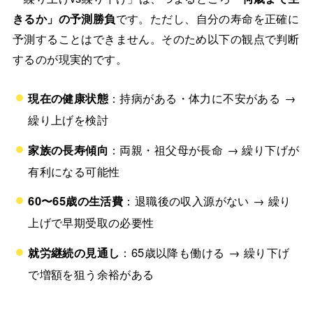
きるか」の予測勝負
です。ただし、自分の寿命を正確に
予測することはできません。そのため以下の観点で判断
するのが現実的です。
現在の健康状態
：持病がある・体力に不安がある →
繰り上げを検討
家族の長寿傾向
：両親・祖父母が長命 → 繰り下げが
有利になる可能性
60〜65歳の生活費
：退職後の収入源がない → 繰り
上げで早期受取の必要性
就労継続の見通し
：65歳以降も働ける → 繰り下げ
で増額を狙う余裕がある