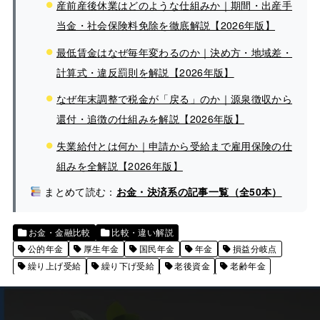
産前産後休業はどのような仕組みか｜期間・出産手
当金・社会保険料免除を徹底解説【2026年版】
最低賃金はなぜ毎年変わるのか｜決め方・地域差・
計算式・違反罰則を解説【2026年版】
なぜ年末調整で税金が「戻る」のか｜源泉徴収から
還付・追徴の仕組みを解説【2026年版】
失業給付とは何か｜申請から受給まで雇用保険の仕
組みを全解説【2026年版】
まとめて読む：
お金・決済系の記事一覧（全50本）
お金・金融比較
比較・違い解説
公的年金
厚生年金
国民年金
年金
損益分岐点
繰り上げ受給
繰り下げ受給
老後資金
老齢年金