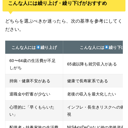
こんな人には繰り上げ・繰り下げがおすすめ
どちらを選ぶべきか迷ったら、次の基準を参考にしてく
ださい。
こんな人には
繰り上げ
こんな人には
繰り下げ
60〜64歳の生活費が不足
65歳以降も就労収入がある
しがち
持病・健康不安がある
健康で長寿家系である
退職金や貯蓄が少ない
老後の収入を最大化したい
心理的に「早くもらいた
インフレ・長生きリスクへの備
い」
視
配偶者・扶養家族の生活費
NISAやiDeCoなど他の老後資産