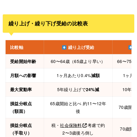
繰り上げ・繰り下げ受給の比較表
比較軸
繰り上げ受給
受給開始年齢
60〜64歳（65歳より早い）
66〜75
月額への影響
1ヶ月あたり0.4%
減額
1ヶ月あ
最大変動率
5年繰り上げで
24%減
10年
損益分岐点
65歳開始と比べ 約11〜12年
70歳開始
（額面）
後
損益分岐点
税・
社会保険料
考慮で約
70歳開
（手取り）
2〜3歳後ろ倒し