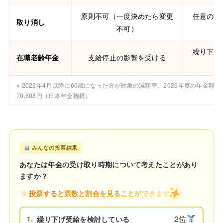
原則不可（一度決めたら変更
任意の時
取り消し
不可）
繰り下げ
在職老齢年金
支給停止の影響を受ける
を
※ 2022年4月以降に60歳になった方が対象の減額率。2026年度の年金額
70,608円（日本年金機構）
みんなの投票結果
あなたは年金の受け取り時期について考えたことがあり
ますか？
投票すると票数と割合を見ることができます
2位
1.
繰り下げ受給を検討している