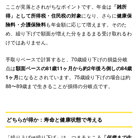
ここが見落とされがちなポイントです。年金は
「雑所
得」として所得税・住民税の対象
になり、さらに
健康保
険料・介護保険料
も年金額に応じて増えます。そのた
め、繰り下げで額面が増えた分をまるまる受け取れるわ
けではありません。
手取りベースで計算すると、70歳繰り下げの損益分岐
点は
額面ベースの81歳11ヶ月から約2年後ろ倒しの84歳
1ヶ月
になるとされています。75歳繰り下げの場合は約
88〜89歳まで生きることが損得の分岐点です。
どちらが得か：寿命と健康状態で考える
「繰り上げvs繰り下げ」は、つまるところ
「何歳まで生