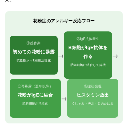
花粉症のアレルギー反応フロー
②IgE抗体産生
①感作期
B細胞がIgE抗体を
初めての花粉に暴露
→
→
作る
抗原提示→T細胞活性化
肥満細胞に結合して待機
③再暴露（翌年以降）
④症状発現
花粉がIgEに結合
ヒスタミン放出
→
肥満細胞が活性化
くしゃみ・鼻水・目のかゆみ