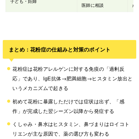
子ども・妊婦
医師に相談
が
まとめ：花粉症の仕組みと対策のポイント
花粉症は花粉アレルゲンに対する免疫の「過剰反
応」であり、IgE抗体→肥満細胞→ヒスタミン放出と
いうメカニズムで起きる
初めて花粉に暴露しただけでは症状は出ず、「感
作」が完成した翌シーズン以降から発症する
くしゃみ・鼻水はヒスタミン、鼻づまりはロイコト
リエンが主な原因で、薬の選び方も変わる