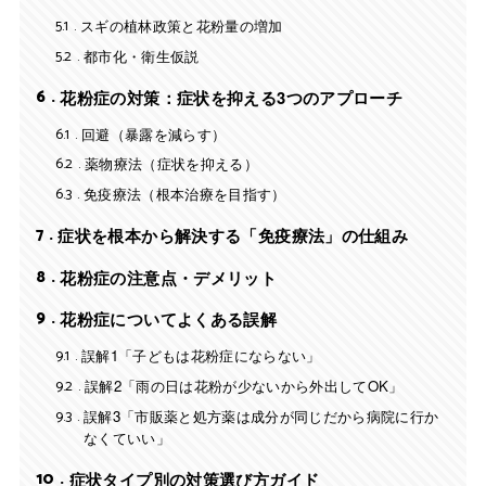
5.1
スギの植林政策と花粉量の増加
5.2
都市化・衛生仮説
6
花粉症の対策：症状を抑える3つのアプローチ
6.1
回避（暴露を減らす）
6.2
薬物療法（症状を抑える）
6.3
免疫療法（根本治療を目指す）
7
症状を根本から解決する「免疫療法」の仕組み
8
花粉症の注意点・デメリット
9
花粉症についてよくある誤解
9.1
誤解1「子どもは花粉症にならない」
9.2
誤解2「雨の日は花粉が少ないから外出してOK」
9.3
誤解3「市販薬と処方薬は成分が同じだから病院に行か
なくていい」
10
症状タイプ別の対策選び方ガイド