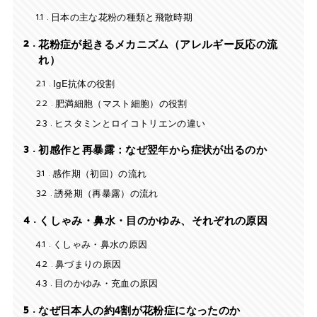
1.1
日本の主な花粉の種類と飛散時期
2
花粉症が起きるメカニズム（アレルギー反応の流
れ）
2.1
IgE抗体の役割
2.2
肥満細胞（マスト細胞）の役割
2.3
ヒスタミンとロイコトリエンの違い
3
初感作と再暴露：なぜ翌年から症状が出るのか
3.1
感作期（初回）の流れ
3.2
誘発期（再暴露）の流れ
4
くしゃみ・鼻水・目のかゆみ、それぞれの原因
4.1
くしゃみ・鼻水の原因
4.2
鼻づまりの原因
4.3
目のかゆみ・充血の原因
5
なぜ日本人の約4割が花粉症になったのか