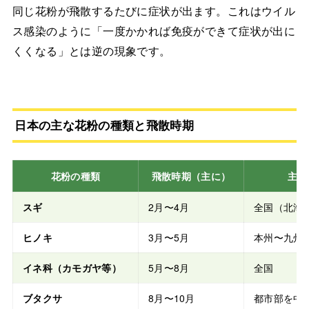
同じ花粉が飛散するたびに症状が出ます。これはウイル
ス感染のように「一度かかれば免疫ができて症状が出に
くくなる」とは逆の現象です。
日本の主な花粉の種類と飛散時期
花粉の種類
飛散時期（主に）
主な
スギ
2月〜4月
全国（北海
ヒノキ
3月〜5月
本州〜九州
イネ科（カモガヤ等）
5月〜8月
全国
ブタクサ
8月〜10月
都市部を中