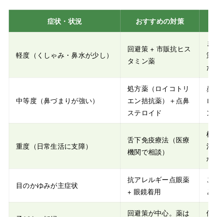
症状・状況
おすすめの対策
ま
回避策 + 市販抗ヒス
軽度（くしゃみ・鼻水が少し）
策
タミン薬
た
処方薬（ロイコトリ
鼻
中等度（鼻づまりが強い）
エン拮抗薬）＋点鼻
ロ
ステロイド
ン
根
舌下免疫療法（医療
重度（日常生活に支障）
治
機関で相談）
か
抗アレルギー点眼薬
こ
目のかゆみが主症状
+ 眼鏡着用
と
回避策が中心。薬は
使