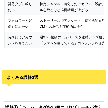
発見タブに載り
特定ジャンルに特化したアカウント設計。
たい
ルを絞るほど推薦精度が上がる
フォロワーと関
ストーリーズでアンケート・質問機能を活
係を深めたい
DMへの返信を積極的に行う
長期的にアカウ
週3〜5投稿の一定ペースを維持。バズ狙い
ントを育てたい
「ファンが戻ってくる」コンテンツを優先
よくある誤解3選
誤解①「ハッシュタグを30個つければリーチが増え