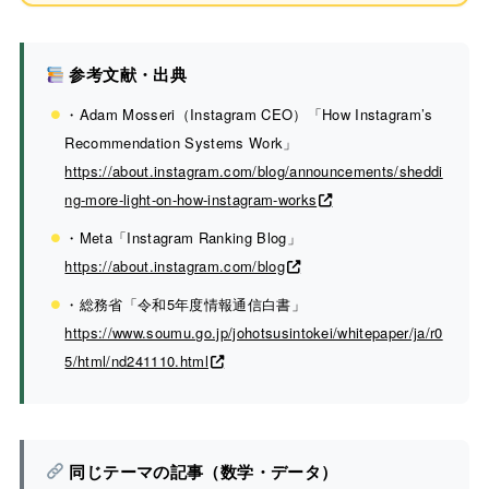
参考文献・出典
・Adam Mosseri（Instagram CEO）「How Instagram’s
Recommendation Systems Work」
https://about.instagram.com/blog/announcements/sheddi
ng-more-light-on-how-instagram-works
・Meta「Instagram Ranking Blog」
https://about.instagram.com/blog
・総務省「令和5年度情報通信白書」
https://www.soumu.go.jp/johotsusintokei/whitepaper/ja/r0
5/html/nd241110.html
同じテーマの記事（数学・データ）