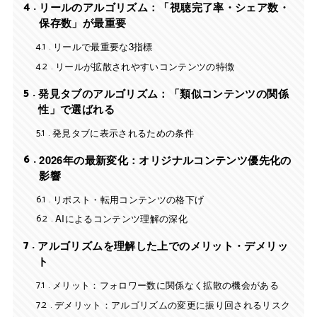
4
リールのアルゴリズム：「視聴完了率・シェア数・
保存数」が最重要
4.1
リールで最重要な3指標
4.2
リールが拡散されやすいコンテンツの特徴
5
発見タブのアルゴリズム：「類似コンテンツの関係
性」で選ばれる
5.1
発見タブに表示されるための条件
6
2026年の最新変化：オリジナルコンテンツ優先化の
影響
6.1
リポスト・転用コンテンツの格下げ
6.2
AIによるコンテンツ理解の深化
7
アルゴリズムを理解した上でのメリット・デメリッ
ト
7.1
メリット：フォロワー数に関係なく拡散の機会がある
7.2
デメリット：アルゴリズムの変更に振り回されるリスク