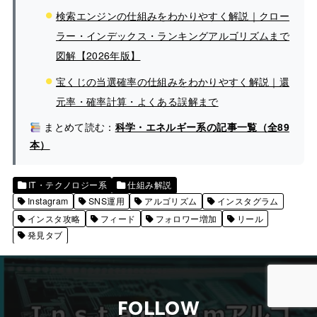
検索エンジンの仕組みをわかりやすく解説｜クロー
ラー・インデックス・ランキングアルゴリズムまで
図解【2026年版】
宝くじの当選確率の仕組みをわかりやすく解説｜還
元率・確率計算・よくある誤解まで
まとめて読む：
科学・エネルギー系の記事一覧（全89
本）
IT・テクノロジー系
仕組み解説
Instagram
SNS運用
アルゴリズム
インスタグラム
インスタ攻略
フィード
フォロワー増加
リール
発見タブ
FOLLOW