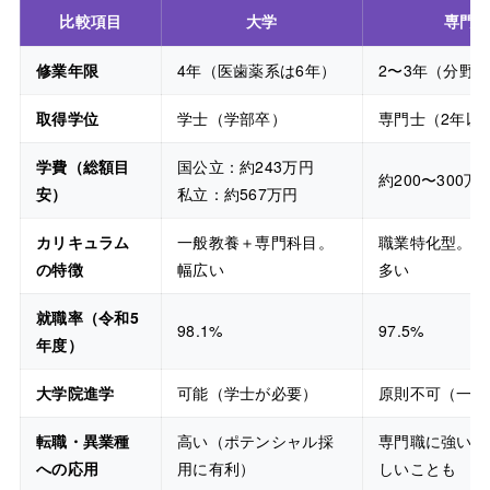
比較項目
大学
専門
修業年限
4年（医歯薬系は6年）
2〜3年（分野
取得学位
学士（学部卒）
専門士（2年以
学費（総額目
国公立：約243万円
約200〜300
安）
私立：約567万円
カリキュラム
一般教養＋専門科目。
職業特化型。実
の特徴
幅広い
多い
就職率（令和5
98.1%
97.5%
年度）
大学院進学
可能（学士が必要）
原則不可（一部
転職・異業種
高い（ポテンシャル採
専門職に強いが
への応用
用に有利）
しいことも