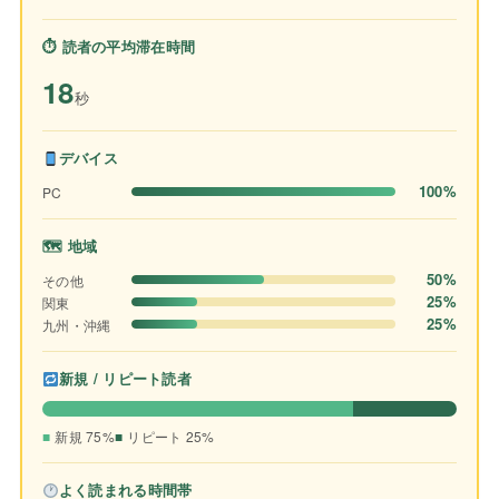
⏱ 読者の平均滞在時間
18
秒
デバイス
100%
PC
🗺 地域
50%
その他
25%
関東
25%
九州・沖縄
新規 / リピート読者
新規 75%
リピート 25%
よく読まれる時間帯