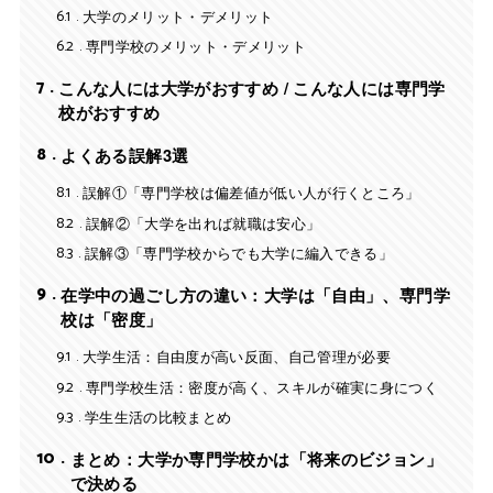
6.1
大学のメリット・デメリット
6.2
専門学校のメリット・デメリット
7
こんな人には大学がおすすめ / こんな人には専門学
校がおすすめ
8
よくある誤解3選
8.1
誤解①「専門学校は偏差値が低い人が行くところ」
8.2
誤解②「大学を出れば就職は安心」
8.3
誤解③「専門学校からでも大学に編入できる」
9
在学中の過ごし方の違い：大学は「自由」、専門学
校は「密度」
9.1
大学生活：自由度が高い反面、自己管理が必要
9.2
専門学校生活：密度が高く、スキルが確実に身につく
9.3
学生生活の比較まとめ
10
まとめ：大学か専門学校かは「将来のビジョン」
で決める