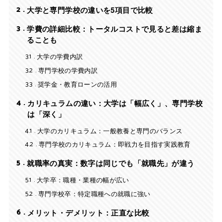
2
大学と専門学校の違いを5項目で比較
3
学費の詳細比較：トータルコストで見ると差は縮ま
ることも
3.1
大学の学費内訳
3.2
専門学校の学費内訳
3.3
奨学金・教育ローンの活用
4
カリキュラムの違い：大学は「幅広く」、専門学校
は「深く」
4.1
大学のカリキュラム：一般教養と専門のバランス
4.2
専門学校のカリキュラム：即戦力を目指す実践教育
5
就職率の真実：数字は同じでも「就職先」が違う
5.1
大学卒：職種・業種の幅が広い
5.2
専門学校卒：特定職種への就職に強い
6
メリット・デメリット：正直な比較