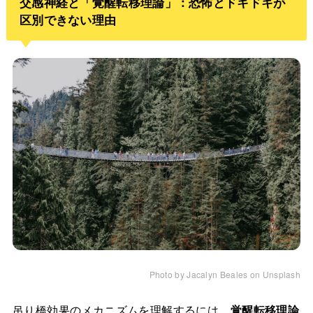
交感神経と「覚醒転移理論」：恐怖とドキドキが
区別できない理由
Photo by Jacalyn Beales on Unsplash
吊り橋効果のメカニズムを理解するには、
覚醒転移理論