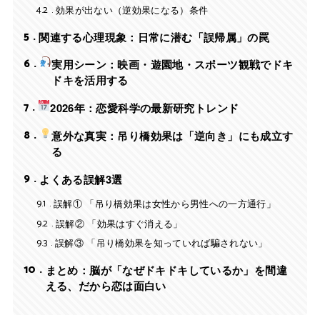
4.2
効果が出ない（逆効果になる）条件
5
関連する心理現象：日常に潜む「誤帰属」の罠
6
実用シーン：映画・遊園地・スポーツ観戦でドキ
ドキを活用する
7
2026年：恋愛科学の最新研究トレンド
8
意外な真実：吊り橋効果は「逆向き」にも成立す
る
9
よくある誤解3選
9.1
誤解① 「吊り橋効果は女性から男性への一方通行」
9.2
誤解② 「効果はすぐ消える」
9.3
誤解③ 「吊り橋効果を知っていれば騙されない」
10
まとめ：脳が「なぜドキドキしているか」を間違
える、だから恋は面白い