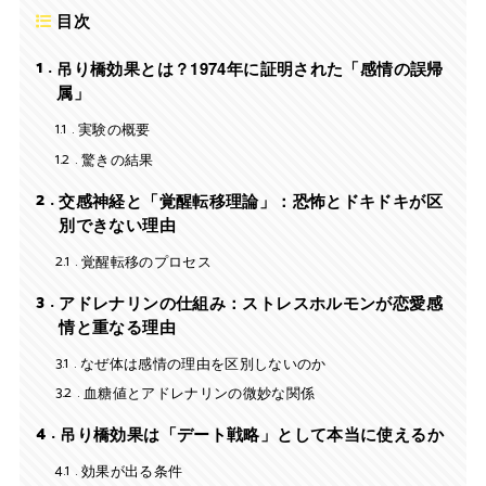
目次
1
吊り橋効果とは？1974年に証明された「感情の誤帰
属」
1.1
実験の概要
1.2
驚きの結果
2
交感神経と「覚醒転移理論」：恐怖とドキドキが区
別できない理由
2.1
覚醒転移のプロセス
3
アドレナリンの仕組み：ストレスホルモンが恋愛感
情と重なる理由
3.1
なぜ体は感情の理由を区別しないのか
3.2
血糖値とアドレナリンの微妙な関係
4
吊り橋効果は「デート戦略」として本当に使えるか
4.1
効果が出る条件