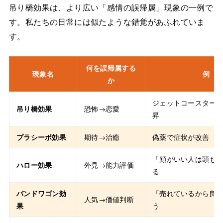
吊り橋効果は、より広い「感情の誤帰属」現象の一例で
す。私たちの日常には似たような錯覚があふれていま
す。
何を誤帰属する
現象名
例
か
ジェットコースター
吊り橋効果
恐怖→恋愛
昇
プラシーボ効果
期待→治癒
偽薬で症状が改善
「顔がいい人は頭も
ハロー効果
外見→能力評価
る
バンドワゴン効
「売れているから良
人気→価値判断
果
う