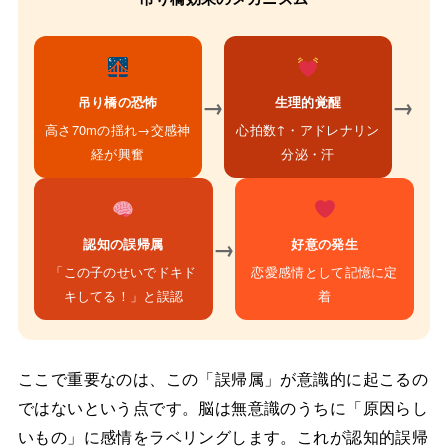
→
→
吊り橋の恐怖
生理的覚醒
高さ70mの揺れ→交感神
心拍数↑・アドレナリン
経が興奮
分泌・汗
→
認知の誤帰属
好意の発生
「この子のせいでドキド
恋愛感情として記憶に定
キしてる！」と誤認
着
ここで重要なのは、この「誤帰属」が意識的に起こるの
ではないという点です。脳は無意識のうちに「原因らし
いもの」に感情をラベリングします。これが認知的誤帰