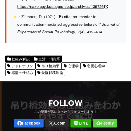
https://nazology.kusuguru.co.jp/archives/139726
・Zillmann, D. (1971). “Excitation transfer in
communication-mediated aggressive behavior.”
Journal of
Experimental Social Psychology
, 7(4), 419–434.
仕組み解説
生活・消費系
アドレナリン
吊り橋効果
心理学
恋愛心理学
感情の仕組み
覚醒転移理論
FOLLOW