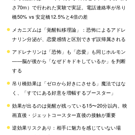
さ70m）で行われた実験で実証。電話連絡率が吊り
橋50% vs 安定橋12.5%と4倍の差
メカニズムは「覚醒転移理論」：恐怖によるアドレ
ナリン分泌が、恋愛感情と区別できず誤帰属される
アドレナリンは「恐怖」も「恋愛」も同じホルモン
——脳が後から「なぜドキドキしているか」を判断
する
吊り橋効果は「ゼロから好きにさせる」魔法ではな
く、「すでにある好意を増幅するブースター」
効果が出るのは覚醒が残っている15〜20分以内。映
画直後・ジェットコースター直後の接触が重要
逆効果リスクあり：相手に魅力を感じていない場