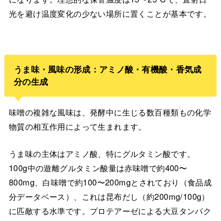
光を避け温度変化の少ない場所に置くことが基本です。
うま味・風味の形成：アミノ酸・有機酸・香気成
分の生成
味噌の複雑な風味は、発酵中に生じる数百種類もの化学
物質の相互作用によって生まれます。
うま味の主体はアミノ酸、特にグルタミン酸です。
100g中の遊離グルタミン酸量は赤味噌で約400〜
800mg、白味噌で約100〜200mgとされており（食品成
分データベース）、これは昆布だし（約200mg/100g）
に匹敵する水準です。プロテアーゼによる大豆タンパク