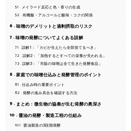
5.1
メイラード反応と色・香りの生成
5.2
有機酸・アルコールと酸味・コクの関係
6
味噌のデメリットと過剰摂取のリスク
7
味噌の発酵についてよくある誤解
7.1
誤解1：「カビが生えたら全部捨てるべき」
7.2
誤解2：「加熱するとすべての栄養が失われる」
7.3
誤解3：「市販の味噌は全て生きた発酵食品」
8
家庭での味噌仕込みと発酵管理のポイント
8.1
仕込み時の重要ポイント
8.2
発酵の進み具合を確認する方法
9
まとめ：微生物の協奏が生む発酵の奥深さ
10
醤油の発酵・製造工程の仕組み
10.1
醤油製造の3段階発酵