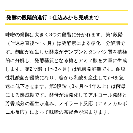
発酵の段階的進行：仕込みから完成まで
味噌の発酵は大きく3つの段階に分かれます。第1段階
（仕込み直後〜1ヶ月）は麹酵素による糖化・分解期で
す。麹菌が産生した酵素がデンプンとタンパク質を積極
的に分解し、発酵基質となる糖とアミノ酸を大量に生成
します。第2段階（1〜3ヶ月）は乳酸発酵期です。耐塩
性乳酸菌が優勢になり、糖から乳酸を産生してpHを急
速に低下させます。第3段階（3ヶ月〜1年以上）は酵母
による熟成期です。酵母が活発化してアルコール発酵と
芳香成分の産生が進み、メイラード反応（アミノカルボ
ニル反応）によって味噌の茶褐色が深まります。