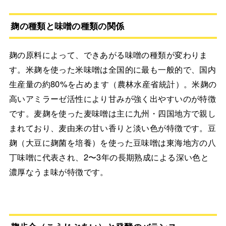
麹の種類と味噌の種類の関係
麹の原料によって、できあがる味噌の種類が変わりま
す。米麹を使った米味噌は全国的に最も一般的で、国内
生産量の約80%を占めます（農林水産省統計）。米麹の
高いアミラーゼ活性により甘みが強く出やすいのが特徴
です。麦麹を使った麦味噌は主に九州・四国地方で親し
まれており、麦由来の甘い香りと淡い色が特徴です。豆
麹（大豆に麹菌を培養）を使った豆味噌は東海地方の八
丁味噌に代表され、2〜3年の長期熟成による深い色と
濃厚なうま味が特徴です。