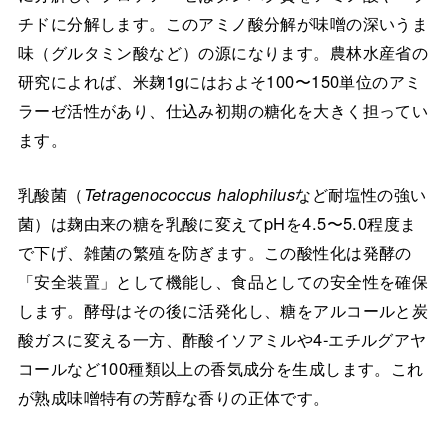
チドに分解します。このアミノ酸分解が味噌の深いうま
味（グルタミン酸など）の源になります。農林水産省の
研究によれば、米麹1gにはおよそ100〜150単位のアミ
ラーゼ活性があり、仕込み初期の糖化を大きく担ってい
ます。
乳酸菌（
Tetragenococcus halophilus
など耐塩性の強い
菌）は麹由来の糖を乳酸に変えてpHを4.5〜5.0程度ま
で下げ、雑菌の繁殖を防ぎます。この酸性化は発酵の
「安全装置」として機能し、食品としての安全性を確保
します。酵母はその後に活発化し、糖をアルコールと炭
酸ガスに変える一方、酢酸イソアミルや4-エチルグアヤ
コールなど100種類以上の香気成分を生成します。これ
が熟成味噌特有の芳醇な香りの正体です。