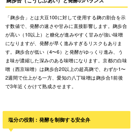
麹歩合（こうじぶあい）と発酵のバランス
「麹歩合」とは大豆100に対して使用する麹の割合を示
す数値で、発酵の速さや甘みに直接影響します。麹歩合
が高い（10以上）と糖化が進みやすく甘みが強い味噌
になりますが、発酵が早く進みすぎるリスクもありま
す。麹歩合が低い（4〜6）と発酵がゆっくり進み、う
ま味が濃縮した深みのある味噌になります。京都の白味
噌（西京味噌）は麹歩合20以上の超高麹で、わずか1〜
2週間で仕上がる一方、愛知の八丁味噌は麹歩合1前後
で3年近くかけて熟成させます。
塩分の役割：発酵を制御する安全弁