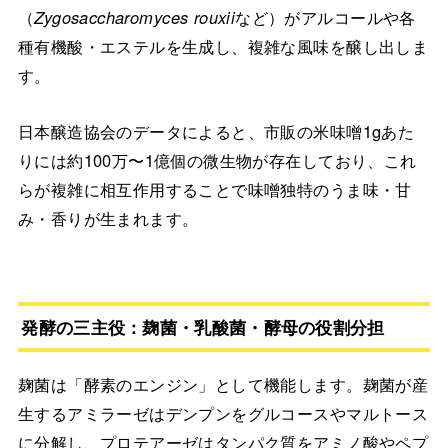
（
Zygosaccharomyces rouxii
など）がアルコールや各
種有機酸・エステルを生成し、複雑な風味を醸し出しま
す。
日本醸造協会のデータによると、市販の米味噌1gあた
りには約100万〜1億個の微生物が存在しており、これ
らが複雑に相互作用することで味噌独特のうま味・甘
み・香りが生まれます。
発酵の三主役：麹菌・乳酸菌・酵母の役割分担
麹菌は「酵素のエンジン」として機能します。麹菌が産
生するアミラーゼはデンプンをグルコースやマルトース
に分解し、プロテアーゼはタンパク質をアミノ酸やペプ