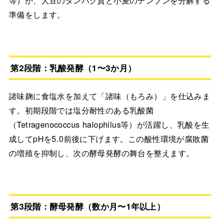
準備をします。
第2段階：乳酸発酵（1〜3か月）
諸味麹に食塩水を加えて「諸味（もろみ）」を仕込みま
す。初期段階では塩分耐性のある乳酸菌
（Tetragenococcus halophilus等）が活躍し、乳酸を生
成してpHを5.0前後に下げます。この酸性環境が腐敗菌
の増殖を抑制し、次の酵母発酵の舞台を整えます。
第3段階：酵母発酵（数か月〜1年以上）