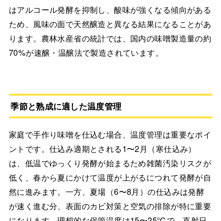
はアルコール発酵を抑制し、酸味が強くなる傾向がある
ため、風味の面で天然醸造と異なる結果になることがあ
ります。農林水産省の統計では、国内の味噌製造量の約
70%が速醸・温醸法で製造されています。
季節と熟成に適した温度管理
家庭で手作り味噌を仕込む場合、温度管理は重要なポイ
ントです。仕込み適期とされる1〜2月（寒仕込み）
は、低温でゆっくり発酵が始まるため雑菌汚染リスクが
低く、春から夏にかけて温度が上がるにつれて発酵が自
然に進みます。一方、夏場（6〜8月）の仕込みは発酵
が速く進む分、表面のカビ対策と空気の排除が特に重要
になります。理想的な保管温度は15〜25℃で、直射日