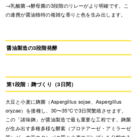
→乳酸菌→酵母菌の3段階のリレーがより明確です。こ
の連携が醤油独特の複雑な香りと色を生み出します。
醤油製造の3段階発酵
第1段階：麹づくり（3日間）
大豆と小麦に麹菌（Aspergillus sojae、Aspergillus
oryzae）を接種し、30〜35℃で3日間繁殖させます。
この「諸味麹」が醤油製造で最も重要な工程です。麹菌
が生み出す多種多様な酵素（プロテアーゼ・アミラーゼ
等）が、大豆のタンパク質と小麦のデンプンを分解する