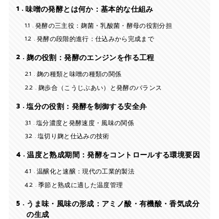
1
味噌の発酵とは何か：基本的な仕組み
1.1
発酵の三主役：麹菌・乳酸菌・酵母の役割分担
1.2
発酵の段階的進行：仕込みから完成まで
2
麹の役割：発酵のエンジンを作る工程
2.1
麹の種類と味噌の種類の関係
2.2
麹歩合（こうじぶあい）と発酵のバランス
3
塩分の役割：発酵を制御する安全弁
3.1
塩分濃度と発酵速度・風味の関係
3.2
塩切り麹と仕込みの技術
4
温度と熟成期間：発酵をコントロールする環境要因
4.1
温醸化と速醸：現代の工業的製法
4.2
季節と熟成に適した温度管理
5
うま味・風味の形成：アミノ酸・有機酸・香気成分
の生成