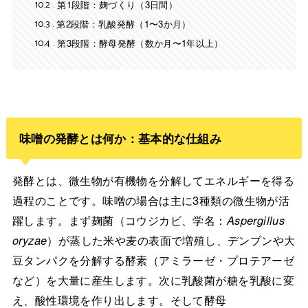
10.2
第1段階：麹づくり（3日間）
10.3
第2段階：乳酸発酵（1〜3か月）
10.4
第3段階：酵母発酵（数か月〜1年以上）
味噌の発酵とは何か：基本的な仕組み
発酵とは、微生物が有機物を分解してエネルギーを得る
過程のことです。味噌の場合は主に3種類の微生物が活
躍します。まず麹菌（コウジカビ、学名：
Aspergillus
oryzae
）が蒸した米や麦の表面で増殖し、デンプンや大
豆タンパクを分解する酵素（アミラーゼ・プロテアーゼ
など）を大量に産生します。次に乳酸菌が糖を乳酸に変
え、酸性環境を作り出します。そして酵母