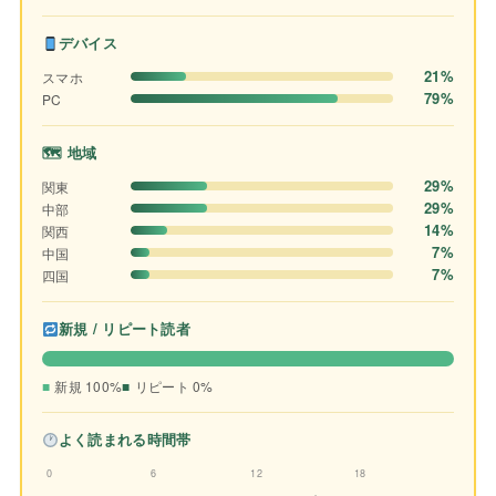
デバイス
21%
スマホ
79%
PC
🗺 地域
29%
関東
29%
中部
14%
関西
7%
中国
7%
四国
新規 / リピート読者
新規 100%
リピート 0%
よく読まれる時間帯
0
6
12
18