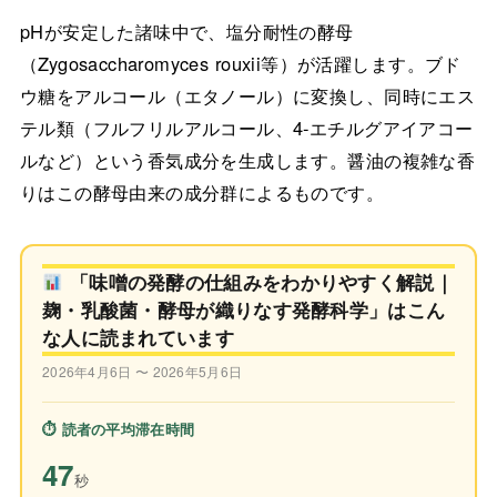
pHが安定した諸味中で、塩分耐性の酵母
（Zygosaccharomyces rouxii等）が活躍します。ブド
ウ糖をアルコール（エタノール）に変換し、同時にエス
テル類（フルフリルアルコール、4-エチルグアイアコー
ルなど）という香気成分を生成します。醤油の複雑な香
りはこの酵母由来の成分群によるものです。
「味噌の発酵の仕組みをわかりやすく解説｜
麹・乳酸菌・酵母が織りなす発酵科学」はこん
な人に読まれています
2026年4月6日 〜 2026年5月6日
⏱ 読者の平均滞在時間
47
秒