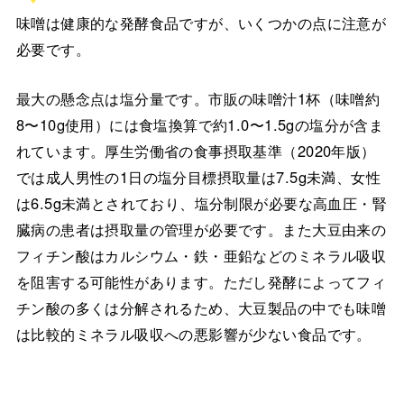
味噌は健康的な発酵食品ですが、いくつかの点に注意が
必要です。
最大の懸念点は塩分量です。市販の味噌汁1杯（味噌約
8〜10g使用）には食塩換算で約1.0〜1.5gの塩分が含ま
れています。厚生労働省の食事摂取基準（2020年版）
では成人男性の1日の塩分目標摂取量は7.5g未満、女性
は6.5g未満とされており、塩分制限が必要な高血圧・腎
臓病の患者は摂取量の管理が必要です。また大豆由来の
フィチン酸はカルシウム・鉄・亜鉛などのミネラル吸収
を阻害する可能性があります。ただし発酵によってフィ
チン酸の多くは分解されるため、大豆製品の中でも味噌
は比較的ミネラル吸収への悪影響が少ない食品です。