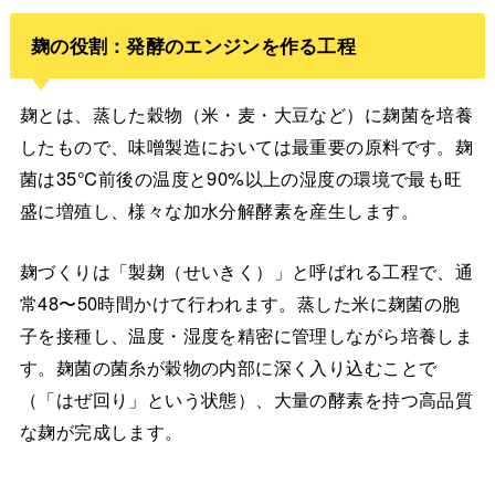
麹の役割：発酵のエンジンを作る工程
麹とは、蒸した穀物（米・麦・大豆など）に麹菌を培養
したもので、味噌製造においては最重要の原料です。麹
菌は35℃前後の温度と90%以上の湿度の環境で最も旺
盛に増殖し、様々な加水分解酵素を産生します。
麹づくりは「製麹（せいきく）」と呼ばれる工程で、通
常48〜50時間かけて行われます。蒸した米に麹菌の胞
子を接種し、温度・湿度を精密に管理しながら培養しま
す。麹菌の菌糸が穀物の内部に深く入り込むことで
（「はぜ回り」という状態）、大量の酵素を持つ高品質
な麹が完成します。