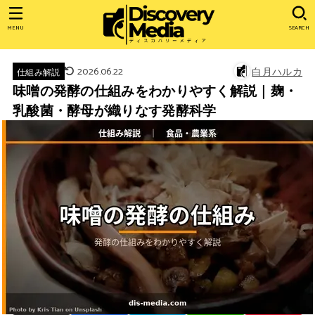
MENU
SEARCH
2026.06.22
白月ハルカ
仕組み解説
味噌の発酵の仕組みをわかりやすく解説｜麹・
乳酸菌・酵母が織りなす発酵科学