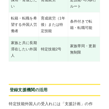
採用・育成した
育成就労
定技能への移行
い
ルート
転籍・転職を希
育成就労（1年
条件付きで転
望する外国人労
後）または特
籍・転職可能
働者
定技能
家族と共に長期
家族帯同・更新
滞在したい外国
特定技能2号
無制限
人
登録支援機関の活用
特定技能外国人の受入れには「支援計画」の作