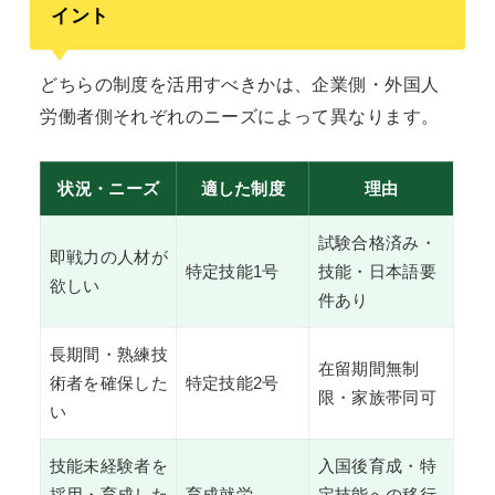
イント
どちらの制度を活用すべきかは、企業側・外国人
労働者側それぞれのニーズによって異なります。
状況・ニーズ
適した制度
理由
試験合格済み・
即戦力の人材が
特定技能1号
技能・日本語要
欲しい
件あり
長期間・熟練技
在留期間無制
術者を確保した
特定技能2号
限・家族帯同可
い
技能未経験者を
入国後育成・特