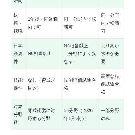
帯同
転
同一分野
1年後・同業種
同一分野内で転
籍・
内で転職
内で可
職可
転職
可
日本
N4相当以上
より高い
語要
N5相当以上
（分野により異
水準が必
件
なる）
要
高度な技
技能
なし（育成が
技能評価試験合
能試験合
要件
目的）
格
格
対象
育成就労に対
16分野（2026
一部分野
分野
応する分野
年1月時点）
のみ
数