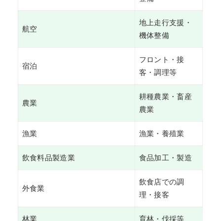
地上走行支援・
航空
機体整備
フロント・接
宿泊
客・調理等
耕種農業・畜産
農業
農業
漁業
漁業・養殖業
飲食料品製造業
食品加工・製造
飲食店での調
外食業
理・接客
林業
育林・伐採等