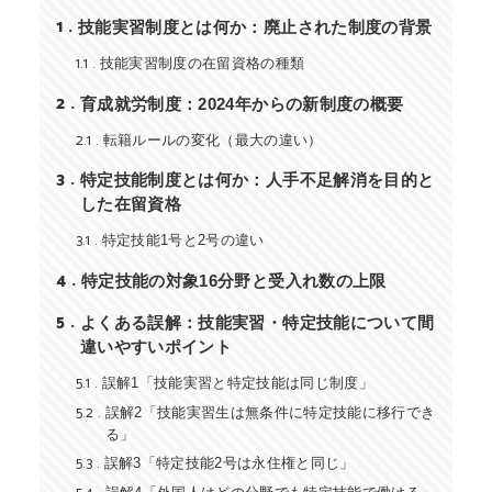
1
技能実習制度とは何か：廃止された制度の背景
1.1
技能実習制度の在留資格の種類
2
育成就労制度：2024年からの新制度の概要
2.1
転籍ルールの変化（最大の違い）
3
特定技能制度とは何か：人手不足解消を目的と
した在留資格
3.1
特定技能1号と2号の違い
4
特定技能の対象16分野と受入れ数の上限
5
よくある誤解：技能実習・特定技能について間
違いやすいポイント
5.1
誤解1「技能実習と特定技能は同じ制度」
5.2
誤解2「技能実習生は無条件に特定技能に移行でき
る」
5.3
誤解3「特定技能2号は永住権と同じ」