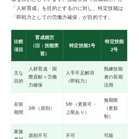
「人材育成」を目的とするのに対し、特定技能は
「即戦力としての労働力確保」が目的です。
育成就労
比較
特定技能
（旧：技能実
特定技能1号
項目
2号
習）
人材育成・国
熟練技能
主な
人手不足解消
際貢献＋労働
者の長期
目的
（即戦力）
力確保
活用
無期限
在留
5年（更新可・
3年（原則）
（更新
期間
上限あり）
制）
家族
原則不可
不可
可能