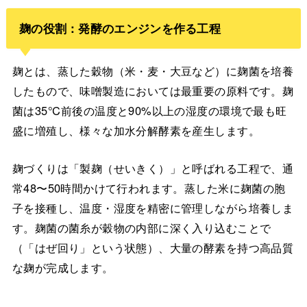
麹の役割：発酵のエンジンを作る工程
麹とは、蒸した穀物（米・麦・大豆など）に麹菌を培養
したもので、味噌製造においては最重要の原料です。麹
菌は35℃前後の温度と90%以上の湿度の環境で最も旺
盛に増殖し、様々な加水分解酵素を産生します。
麹づくりは「製麹（せいきく）」と呼ばれる工程で、通
常48〜50時間かけて行われます。蒸した米に麹菌の胞
子を接種し、温度・湿度を精密に管理しながら培養しま
す。麹菌の菌糸が穀物の内部に深く入り込むことで
（「はぜ回り」という状態）、大量の酵素を持つ高品質
な麹が完成します。