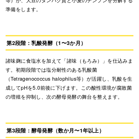
準備をします。
第2段階：乳酸発酵（1〜3か月）
諸味麹に食塩水を加えて「諸味（もろみ）」を仕込みま
す。初期段階では塩分耐性のある乳酸菌
（Tetragenococcus halophilus等）が活躍し、乳酸を生
成してpHを5.0前後に下げます。この酸性環境が腐敗菌
の増殖を抑制し、次の酵母発酵の舞台を整えます。
第3段階：酵母発酵（数か月〜1年以上）