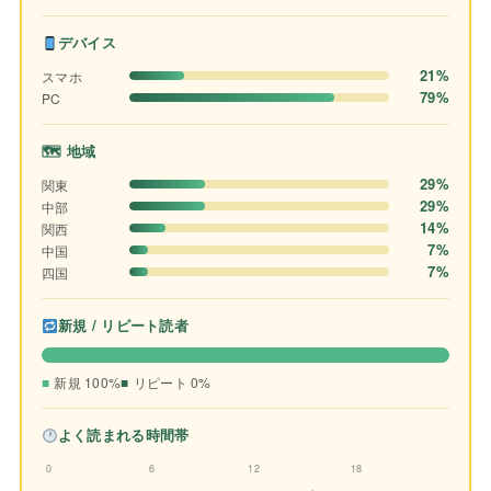
デバイス
21%
スマホ
79%
PC
🗺 地域
29%
関東
29%
中部
14%
関西
7%
中国
7%
四国
新規 / リピート読者
新規 100%
リピート 0%
よく読まれる時間帯
0
6
12
18