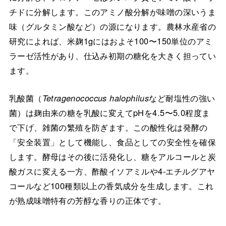
チドに分解します。このアミノ酸分解が味噌の深いうま
味（グルタミン酸など）の源になります。農林水産省の
研究によれば、米麹1gにはおよそ100〜150単位のアミ
ラーゼ活性があり、仕込み初期の糖化を大きく担ってい
ます。
乳酸菌（
Tetragenococcus halophilus
など耐塩性の強い
菌）は麹由来の糖を乳酸に変えてpHを4.5〜5.0程度ま
で下げ、雑菌の繁殖を防ぎます。この酸性化は発酵の
「安全装置」として機能し、食品としての安全性を確保
します。酵母はその後に活発化し、糖をアルコールと炭
酸ガスに変える一方、酢酸イソアミルや4-エチルグアヤ
コールなど100種類以上の香気成分を生成します。これ
が熟成味噌特有の芳醇な香りの正体です。