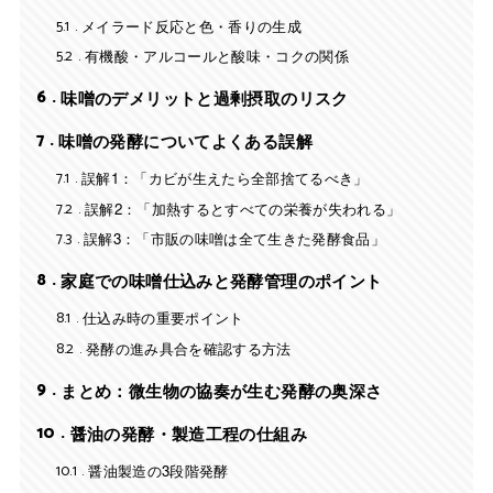
5.1
メイラード反応と色・香りの生成
5.2
有機酸・アルコールと酸味・コクの関係
6
味噌のデメリットと過剰摂取のリスク
7
味噌の発酵についてよくある誤解
7.1
誤解1：「カビが生えたら全部捨てるべき」
7.2
誤解2：「加熱するとすべての栄養が失われる」
7.3
誤解3：「市販の味噌は全て生きた発酵食品」
8
家庭での味噌仕込みと発酵管理のポイント
8.1
仕込み時の重要ポイント
8.2
発酵の進み具合を確認する方法
9
まとめ：微生物の協奏が生む発酵の奥深さ
10
醤油の発酵・製造工程の仕組み
10.1
醤油製造の3段階発酵