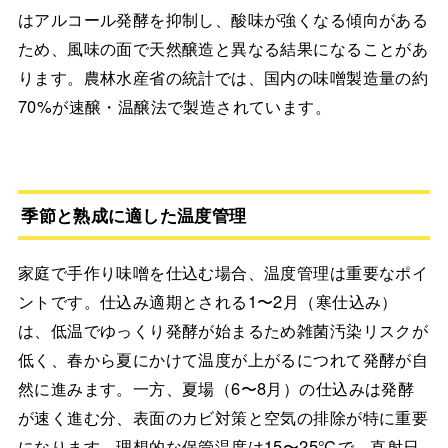
はアルコール発酵を抑制し、酸味が強くなる傾向がある
ため、風味の面で天然醸造と異なる結果になることがあ
ります。農林水産省の統計では、国内の味噌製造量の約
70%が速醸・温醸法で製造されています。
季節と熟成に適した温度管理
家庭で手作り味噌を仕込む場合、温度管理は重要なポイ
ントです。仕込み適期とされる1〜2月（寒仕込み）
は、低温でゆっくり発酵が始まるため雑菌汚染リスクが
低く、春から夏にかけて温度が上がるにつれて発酵が自
然に進みます。一方、夏場（6〜8月）の仕込みは発酵
が速く進む分、表面のカビ対策と空気の排除が特に重要
になります。理想的な保管温度は15〜25℃で、直射日