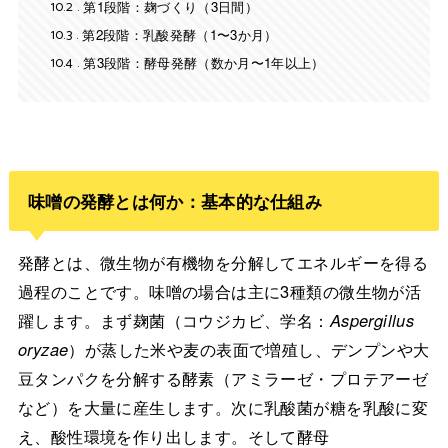
10.2
第1段階：麹づくり（3日間）
10.3
第2段階：乳酸発酵（1〜3か月）
10.4
第3段階：酵母発酵（数か月〜1年以上）
味噌の発酵とは何か：基本的な仕組み
発酵とは、微生物が有機物を分解してエネルギーを得る
過程のことです。味噌の場合は主に3種類の微生物が活
躍します。まず麹菌（コウジカビ、学名：
Aspergillus
oryzae
）が蒸した米や麦の表面で増殖し、デンプンや大
豆タンパクを分解する酵素（アミラーゼ・プロテアーゼ
など）を大量に産生します。次に乳酸菌が糖を乳酸に変
え、酸性環境を作り出します。そして酵母