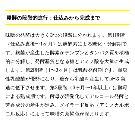
発酵の段階的進行：仕込みから完成まで
味噌の発酵は大きく3つの段階に分かれます。第1段階
（仕込み直後〜1ヶ月）は麹酵素による糖化・分解期で
す。麹菌が産生した酵素がデンプンとタンパク質を積極
的に分解し、発酵基質となる糖とアミノ酸を大量に生成
します。第2段階（1〜3ヶ月）は乳酸発酵期です。耐塩
性乳酸菌が優勢になり、糖から乳酸を産生してpHを急
速に低下させます。第3段階（3ヶ月〜1年以上）は酵母
による熟成期です。酵母が活発化してアルコール発酵と
芳香成分の産生が進み、メイラード反応（アミノカルボ
ニル反応）によって味噌の茶褐色が深まります。