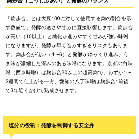
麹歩合（こうじぶあい）と発酵のバランス
「麹歩合」とは大豆100に対して使用する麹の割合を示
す数値で、発酵の速さや甘みに直接影響します。麹歩合
が高い（10以上）と糖化が進みやすく甘みが強い味噌
になりますが、発酵が早く進みすぎるリスクもありま
す。麹歩合が低い（4〜6）と発酵がゆっくり進み、う
ま味が濃縮した深みのある味噌になります。京都の白味
噌（西京味噌）は麹歩合20以上の超高麹で、わずか1〜
2週間で仕上がる一方、愛知の八丁味噌は麹歩合1前後
で3年近くかけて熟成させます。
塩分の役割：発酵を制御する安全弁