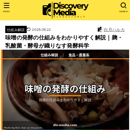
MENU
SEARCH
2026.06.22
白月ハルカ
仕組み解説
味噌の発酵の仕組みをわかりやすく解説｜麹・
乳酸菌・酵母が織りなす発酵科学