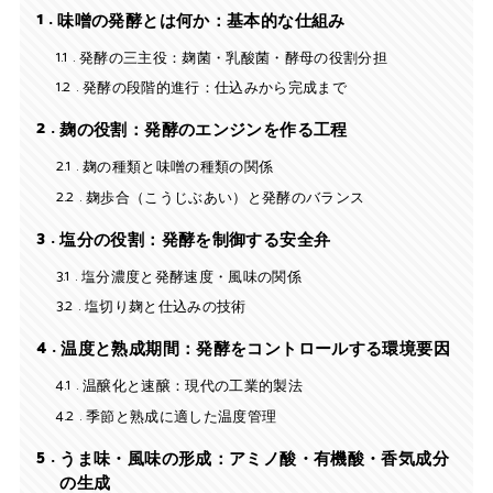
1
味噌の発酵とは何か：基本的な仕組み
1.1
発酵の三主役：麹菌・乳酸菌・酵母の役割分担
1.2
発酵の段階的進行：仕込みから完成まで
2
麹の役割：発酵のエンジンを作る工程
2.1
麹の種類と味噌の種類の関係
2.2
麹歩合（こうじぶあい）と発酵のバランス
3
塩分の役割：発酵を制御する安全弁
3.1
塩分濃度と発酵速度・風味の関係
3.2
塩切り麹と仕込みの技術
4
温度と熟成期間：発酵をコントロールする環境要因
4.1
温醸化と速醸：現代の工業的製法
4.2
季節と熟成に適した温度管理
5
うま味・風味の形成：アミノ酸・有機酸・香気成分
の生成