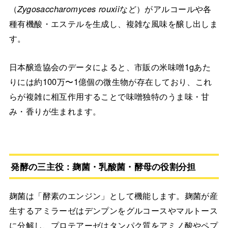
（
Zygosaccharomyces rouxii
など）がアルコールや各
種有機酸・エステルを生成し、複雑な風味を醸し出しま
す。
日本醸造協会のデータによると、市販の米味噌1gあた
りには約100万〜1億個の微生物が存在しており、これ
らが複雑に相互作用することで味噌独特のうま味・甘
み・香りが生まれます。
発酵の三主役：麹菌・乳酸菌・酵母の役割分担
麹菌は「酵素のエンジン」として機能します。麹菌が産
生するアミラーゼはデンプンをグルコースやマルトース
に分解し、プロテアーゼはタンパク質をアミノ酸やペプ