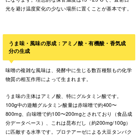
光を避け温度変化の少ない場所に置くことが基本です。
うま味・風味の形成：アミノ酸・有機酸・香気成
分の生成
味噌の複雑な風味は、発酵中に生じる数百種類もの化学
物質の相互作用によって生まれます。
うま味の主体はアミノ酸、特にグルタミン酸です。
100g中の遊離グルタミン酸量は赤味噌で約400〜
800mg、白味噌で約100〜200mgとされており（食品成
分データベース）、これは昆布だし（約200mg/100g）
に匹敵する水準です。プロテアーゼによる大豆タンパク