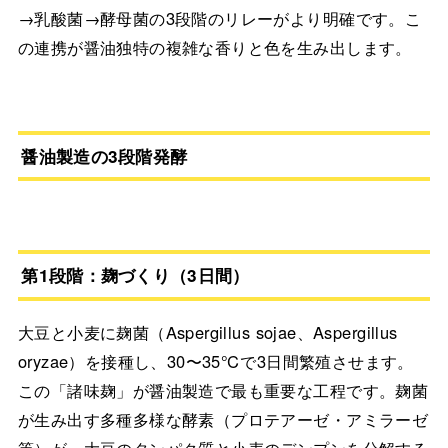
→乳酸菌→酵母菌の3段階のリレーがより明確です。こ
の連携が醤油独特の複雑な香りと色を生み出します。
醤油製造の3段階発酵
第1段階：麹づくり（3日間）
大豆と小麦に麹菌（Aspergillus sojae、Aspergillus
oryzae）を接種し、30〜35℃で3日間繁殖させます。
この「諸味麹」が醤油製造で最も重要な工程です。麹菌
が生み出す多種多様な酵素（プロテアーゼ・アミラーゼ
等）が、大豆のタンパク質と小麦のデンプンを分解する