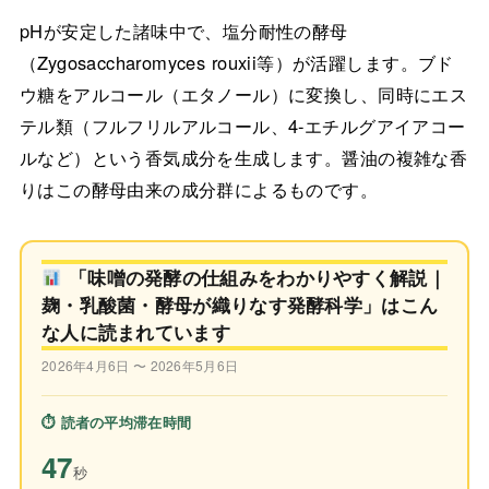
pHが安定した諸味中で、塩分耐性の酵母
（Zygosaccharomyces rouxii等）が活躍します。ブド
ウ糖をアルコール（エタノール）に変換し、同時にエス
テル類（フルフリルアルコール、4-エチルグアイアコー
ルなど）という香気成分を生成します。醤油の複雑な香
りはこの酵母由来の成分群によるものです。
「味噌の発酵の仕組みをわかりやすく解説｜
麹・乳酸菌・酵母が織りなす発酵科学」はこん
な人に読まれています
2026年4月6日 〜 2026年5月6日
⏱ 読者の平均滞在時間
47
秒