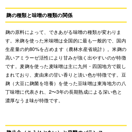
麹の種類と味噌の種類の関係
麹の原料によって、できあがる味噌の種類が変わりま
す。米麹を使った米味噌は全国的に最も一般的で、国内
生産量の約80%を占めます（農林水産省統計）。米麹の
高いアミラーゼ活性により甘みが強く出やすいのが特徴
です。麦麹を使った麦味噌は主に九州・四国地方で親し
まれており、麦由来の甘い香りと淡い色が特徴です。豆
麹（大豆に麹菌を培養）を使った豆味噌は東海地方の八
丁味噌に代表され、2〜3年の長期熟成による深い色と
濃厚なうま味が特徴です。