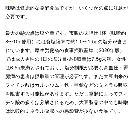
味噌は健康的な発酵食品ですが、いくつかの点に注意が
必要です。
最大の懸念点は塩分量です。市販の味噌汁1杯（味噌約
8〜10g使用）には食塩換算で約1.0〜1.5gの塩分が含ま
れています。厚生労働省の食事摂取基準（2020年版）
では成人男性の1日の塩分目標摂取量は7.5g未満、女性
は6.5g未満とされており、塩分制限が必要な高血圧・腎
臓病の患者は摂取量の管理が必要です。また大豆由来の
フィチン酸はカルシウム・鉄・亜鉛などのミネラル吸収
を阻害する可能性があります。ただし発酵によってフィ
チン酸の多くは分解されるため、大豆製品の中でも味噌
は比較的ミネラル吸収への悪影響が少ない食品です。